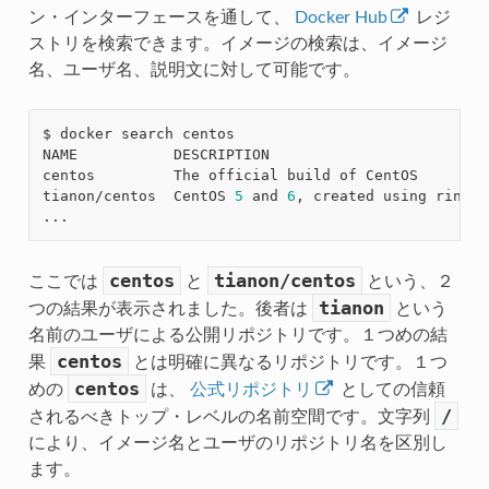
ン・インターフェースを通して、
Docker Hub
レジ
ストリを検索できます。イメージの検索は、イメージ
名、ユーザ名、説明文に対して可能です。
$ docker search centos

NAME           DESCRIPTION                         
centos         The official build of CentOS        
tianon/centos  CentOS 
5
 and 
6
, created using rinse 
centos
tianon/centos
ここでは
と
という、２
tianon
つの結果が表示されました。後者は
という
名前のユーザによる公開リポジトリです。１つめの結
centos
果
とは明確に異なるリポジトリです。１つ
centos
めの
は、
公式リポジトリ
としての信頼
/
されるべきトップ・レベルの名前空間です。文字列
により、イメージ名とユーザのリポジトリ名を区別し
ます。