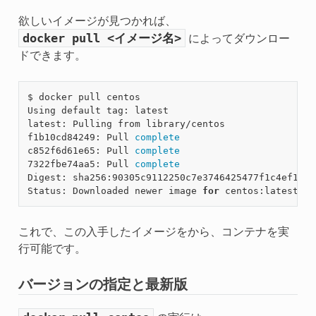
欲しいイメージが見つかれば、
docker
pull
<イメージ名>
によってダウンロー
ドできます。
$ docker pull centos

Using default tag: latest

latest: Pulling from library/centos

f1b10cd84249: Pull 
complete
c852f6d61e65: Pull 
complete
7322fbe74aa5: Pull 
complete
Digest: sha256:90305c9112250c7e3746425477f1c4ef112b
Status: Downloaded newer image 
for
これで、この入手したイメージをから、コンテナを実
行可能です。
バージョンの指定と最新版