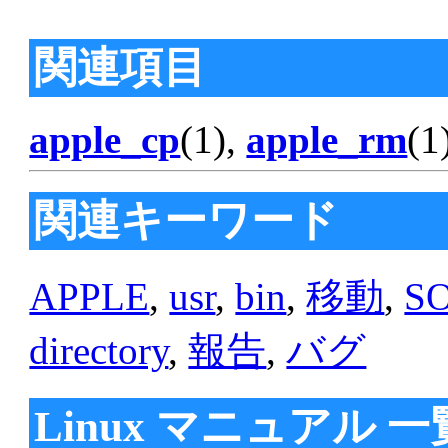
関連項目
apple_cp
(1),
apple_rm
(1
関連キーワード
APPLE
,
usr
,
bin
,
移動
,
S
directory
,
報告
,
バグ
Linux マニュアル 一