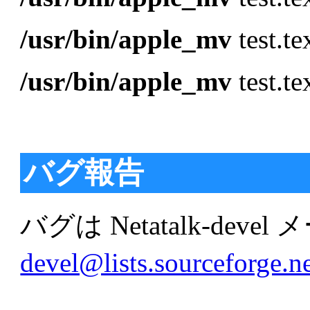
/usr/bin/apple_mv
test.te
/usr/bin/apple_mv
test.te
バグ報告
バグは Netatalk-dev
devel@lists.sourceforge.n