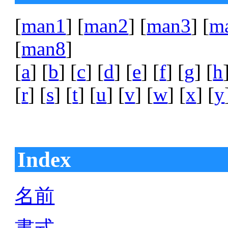
[
man1
] [
man2
] [
man3
] [
m
[
man8
]
[
a
] [
b
] [
c
] [
d
] [
e
] [
f
] [
g
] [
h
[
r
] [
s
] [
t
] [
u
] [
v
] [
w
] [
x
] [
y
Index
名前
書式