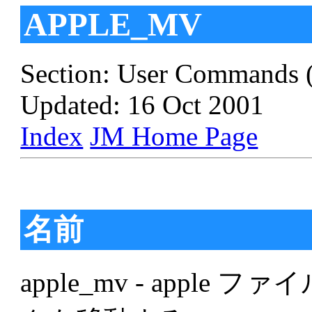
APPLE_MV
Section: User Commands 
Updated: 16 Oct 2001
Index
JM Home Page
名前
apple_mv - appl