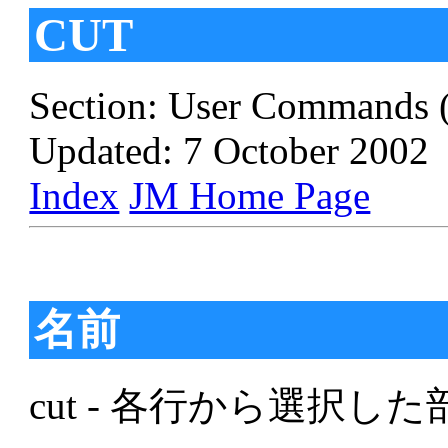
CUT
Section: User Commands 
Updated: 7 October 2002
Index
JM Home Page
名前
cut - 各行から選択