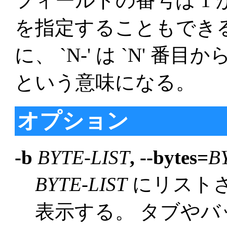
フィールドの番号は 1
を指定することもできる: `
に、 `N-' は `N' 
という意味になる。
オプション
-b
BYTE-LIST
, --bytes=
B
BYTE-LIST
にリスト
表示する。 タブや