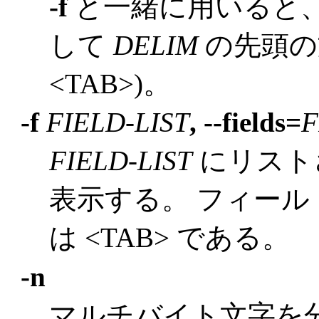
-f
と一緒に用いると、
して
DELIM
の先頭の
<TAB>)。
-f
FIELD-LIST
, --fields=
F
FIELD-LIST
にリスト
表示する。 フィー
は <TAB> である。
-n
マルチバイト文字を分