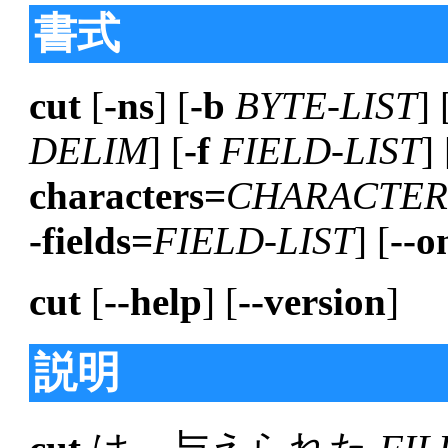
書式
cut
[
-ns
] [
-b
BYTE-LIST
] 
DELIM
] [
-f
FIELD-LIST
] 
characters=
CHARACTER
-fields=
FIELD-LIST
] [
--o
cut
[
--help
] [
--version
]
説明