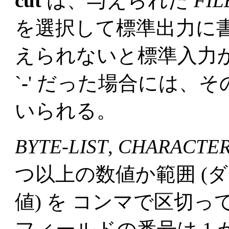
cut
は、与えられた
FIL
を選択して標準出力に
えられないと標準入力
`
-
' だった場合には、
いられる。
BYTE-LIST
,
CHARACTER
つ以上の数値か範囲 (
値) を コンマで区切