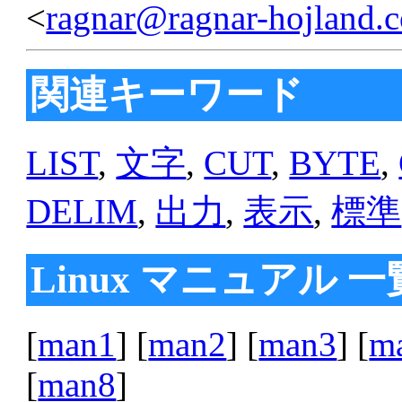
<
ragnar@ragnar-hojland.
関連キーワード
LIST
,
文字
,
CUT
,
BYTE
,
DELIM
,
出力
,
表示
,
標準
Linux マニュアル 一
[
man1
] [
man2
] [
man3
] [
m
[
man8
]