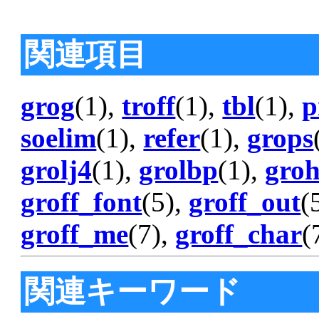
関連項目
grog
(1),
troff
(1),
tbl
(1),
p
soelim
(1),
refer
(1),
grops
grolj4
(1),
grolbp
(1),
gro
groff_font
(5),
groff_out
(
groff_me
(7),
groff_char
(
関連キーワード