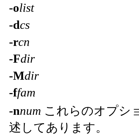
-o
list
-d
cs
-r
cn
-F
dir
-M
dir
-f
fam
-n
num
これらのオプシ
述してあります。