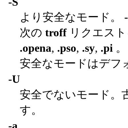
-S
より安全なモード。
次の
troff
リクエスト
.opena
,
.pso
,
.sy
,
.pi
。
安全なモードはデフ
-U
安全でないモード。
す。
-a