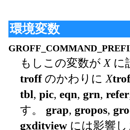
環境変数
GROFF_COMMAND_PREF
もしこの変数が
X
に
troff
のかわりに
X
tro
tbl
,
pic
,
eqn
,
grn
,
refer
す。
grap
,
gropos
,
gro
gxditview
には影響し