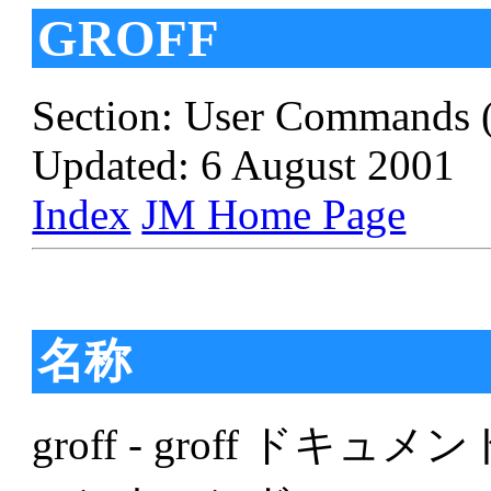
GROFF
Section: User Commands 
Updated: 6 August 2001
Index
JM Home Page
名称
groff - groff 