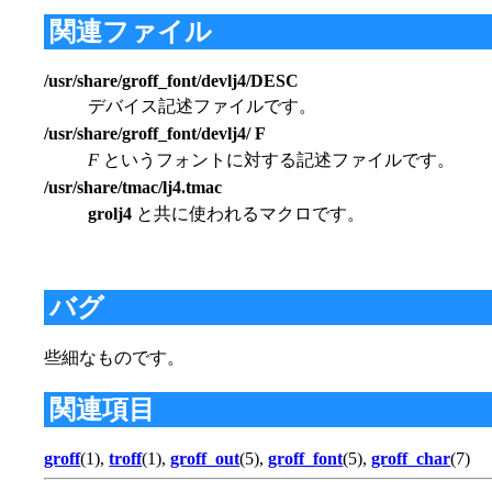
関連ファイル
/usr/share/groff_font/devlj4/DESC
デバイス記述ファイルです。
/usr/share/groff_font/devlj4/ F
F
というフォントに対する記述ファイルです。
/usr/share/tmac/lj4.tmac
grolj4
と共に使われるマクロです。
バグ
些細なものです。
関連項目
groff
(1),
troff
(1),
groff_out
(5),
groff_font
(5),
groff_char
(7)