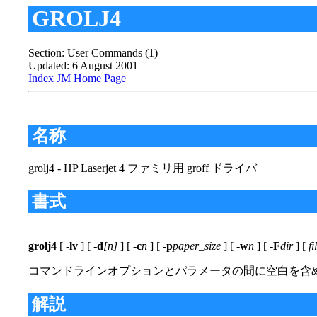
GROLJ4
Section: User Commands (1)
Updated: 6 August 2001
Index
JM Home Page
名称
grolj4 - HP Laserjet 4 ファミリ用 groff ドライバ
書式
grolj4
[
-lv
] [
-d
[n]
] [
-c
n
] [
-p
paper_size
] [
-w
n
] [
-F
dir
] [
fi
コマンドラインオプションとパラメータの間に空白を含
解説