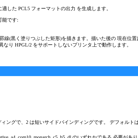
リンタに適した PCL5 フォーマットの出力 を生成します。
可能です:
る罫線(黒く塗りつぶした矩形)を描きます。描いた後の 現在位置
なり HPGL/2 をサポートしないプリンタ上で動作します。
ディングで、2 は短いサイドバインディングです。 デフォルトは 
cutive, a4, com10, monarch, c5, b5, dl のいずれかである 必要