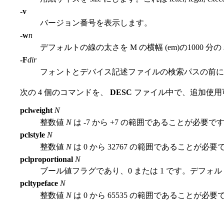
-v
バージョン番号を表示します。
-w
n
デフォルトの線の太さを M の横幅 (em)の1000 分の
-F
dir
フォントとデバイス記述ファイルの検索パスの前
次の 4 個のコマンドを、
DESC
ファイル中で、追加使用
pclweight
N
整数値
N
は -7 から +7 の範囲であることが必要で
pclstyle
N
整数値
N
は 0 から 32767 の範囲であることが必
pclproportional
N
ブール値フラグであり、0 または 1 です。デフォルト
pcltypeface
N
整数値
N
は 0 から 65535 の範囲であることが必