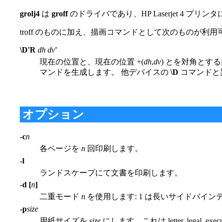
grolj4
は
groff
のドライバであり、HP Laserjet 4 プ
troff のものに加え、描画コマンドとして次のものが利用
\D'R
dh dv
'
現在の位置と、現在の位置 +(
dh
,
dv
) とを対角とす
マンドを生成します。 他デバイスの
\D
コマンドと異
オプション
-c
n
各ページを
n
回印刷します。
-l
ランドスケープにて文書を印刷します。
-d [
n
]
二重モード
n
を使用します: 1 は長いサイドバイン
-p
size
用紙サイズを
size
にします。これは letter, legal, exe