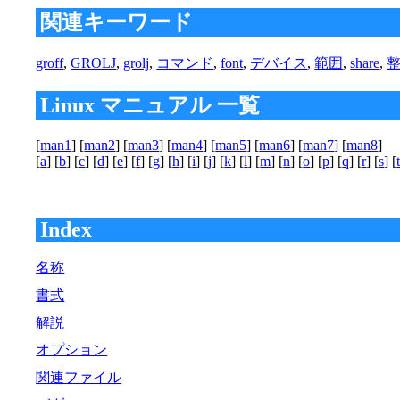
関連キーワード
groff
,
GROLJ
,
grolj
,
コマンド
,
font
,
デバイス
,
範囲
,
share
,
Linux マニュアル 一覧
[
man1
] [
man2
] [
man3
] [
man4
] [
man5
] [
man6
] [
man7
] [
man8
]
[
a
] [
b
] [
c
] [
d
] [
e
] [
f
] [
g
] [
h
] [
i
] [
j
] [
k
] [
l
] [
m
] [
n
] [
o
] [
p
] [
q
] [
r
] [
s
] [
Index
名称
書式
解説
オプション
関連ファイル