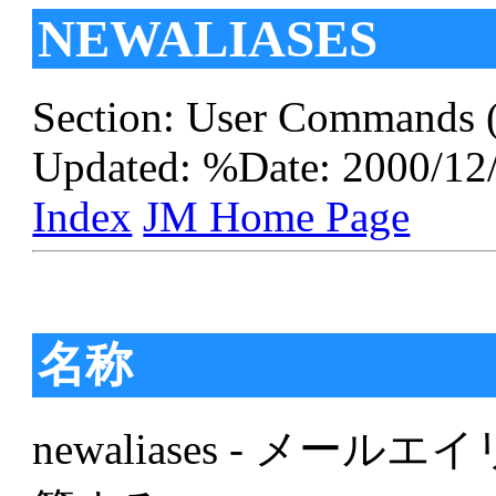
NEWALIASES
Section: User Commands 
Updated: %Date: 2000/12
Index
JM Home Page
名称
newaliases - メ