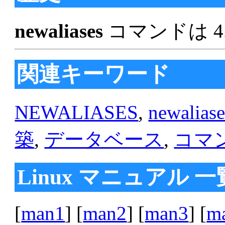
newaliases
コマンドは 4
関連キーワード
NEWALIASES
,
newaliase
築
,
データベース
,
コマ
Linux マニュアル 一
[
man1
] [
man2
] [
man3
] [
m