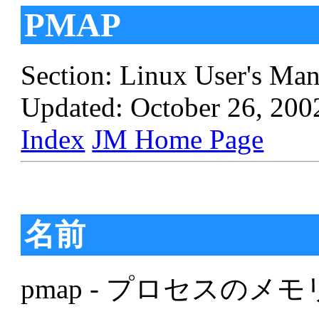
PMAP
Section: Linux User's Man
Updated: October 26, 200
Index
JM Home Page
名前
pmap - プロセスの