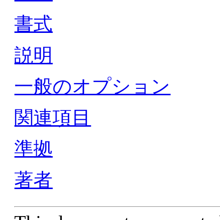
書式
説明
一般のオプション
関連項目
準拠
著者