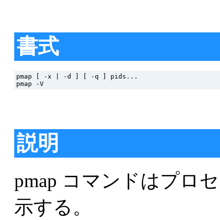
書式
pmap [ -x | -d ] [ -q ] pids...

説明
pmap コマンドはプロセ
示する。