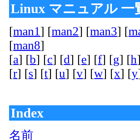
Linux マニュアル 一
[
man1
] [
man2
] [
man3
] [
m
[
man8
]
[
a
] [
b
] [
c
] [
d
] [
e
] [
f
] [
g
] [
h
[
r
] [
s
] [
t
] [
u
] [
v
] [
w
] [
x
] [
y
Index
名前