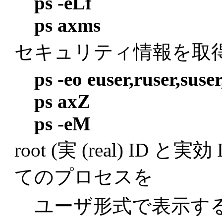
ps -eLf
ps axms
セキュリティ情報を取得
ps -eo euser,ruser,suse
ps axZ
ps -eM
root (実 (real) ID
てのプロセスを
ユーザ形式で表示する