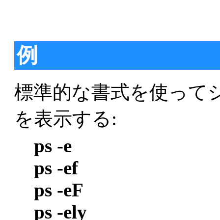
例
標準的な書式を使って
を表示する:
ps -e
ps -ef
ps -eF
ps -ely