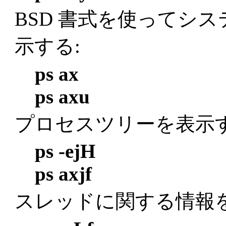
BSD 書式を使ってシ
示する:
ps ax
ps axu
プロセスツリーを表示す
ps -ejH
ps axjf
スレッドに関する情報を