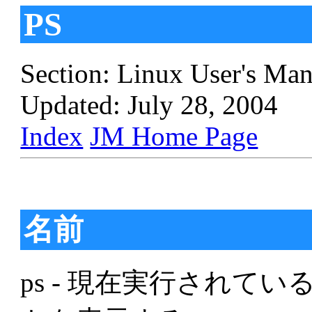
PS
Section: Linux User's Man
Updated: July 28, 2004
Index
JM Home Page
名前
ps - 現在実行されて