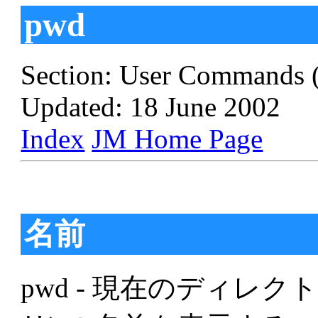
pwd
Section: User Commands 
Updated: 18 June 2002
Index
JM Home Page
名前
pwd - 現在のディレ