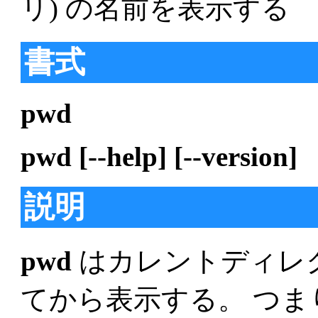
リ) の名前を表示する
書式
pwd
pwd [--help] [--version]
説明
pwd
はカレントディレ
てから表示する。 つ