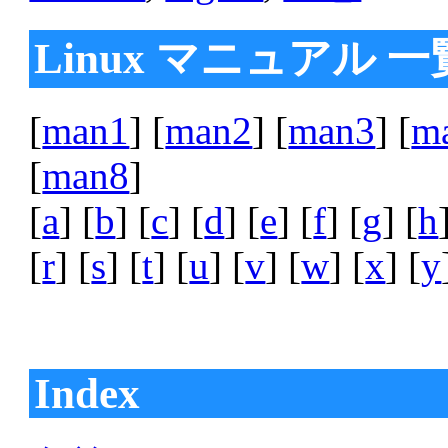
Linux マニュアル 一
[
man1
] [
man2
] [
man3
] [
m
[
man8
]
[
a
] [
b
] [
c
] [
d
] [
e
] [
f
] [
g
] [
h
[
r
] [
s
] [
t
] [
u
] [
v
] [
w
] [
x
] [
y
Index