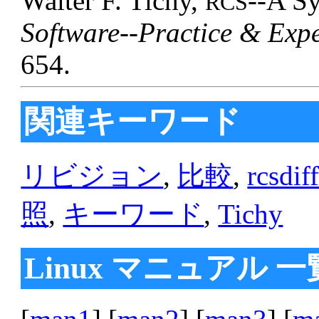
Walter F. Tichy,
--A Sy
RCS
Software--Practice & Exp
654.
関連キーワード
リビジョン
,
比較
,
rcsdif
照
,
キーワード
,
Tichy
Linux マニュアル 一