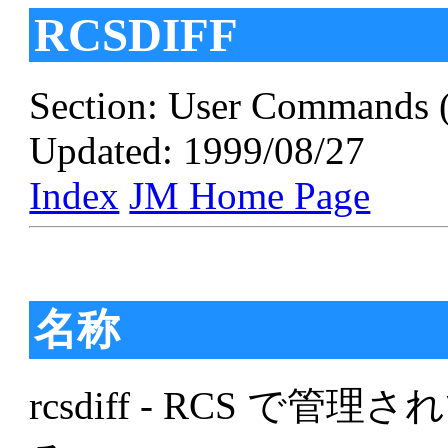
RCSDIFF
Section: User Commands 
Updated: 1999/08/27
Index
JM Home Page
名称
rcsdiff - RCS 