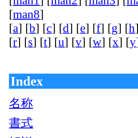
[
man1
] [
man2
] [
man3
] [
m
[
man8
]
[
a
] [
b
] [
c
] [
d
] [
e
] [
f
] [
g
] [
h
[
r
] [
s
] [
t
] [
u
] [
v
] [
w
] [
x
] [
y
Index
名称
書式