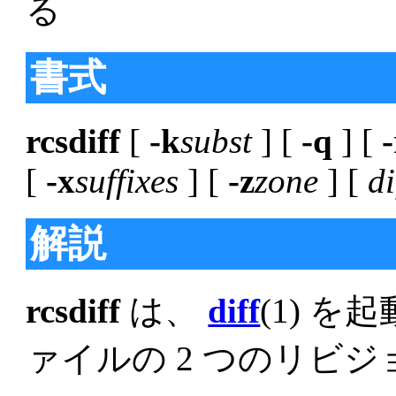
る
書式
rcsdiff
[
-k
subst
] [
-q
] [
-
[
-x
suffixes
] [
-z
zone
] [
di
解説
rcsdiff
は、
diff
(1) 
ァイルの 2 つのリビ