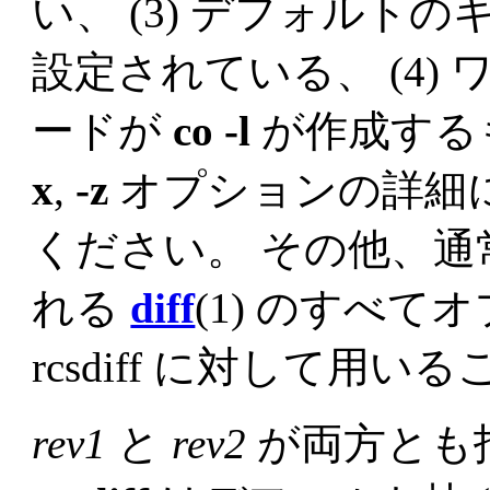
い、 (3) デフォルト
設定されている、 (4)
ードが
co -l
が作成する
x
,
-z
オプションの詳細
ください。 その他、
れる
diff
(1) のすべ
rcsdiff に対して用
rev1
と
rev2
が両方とも