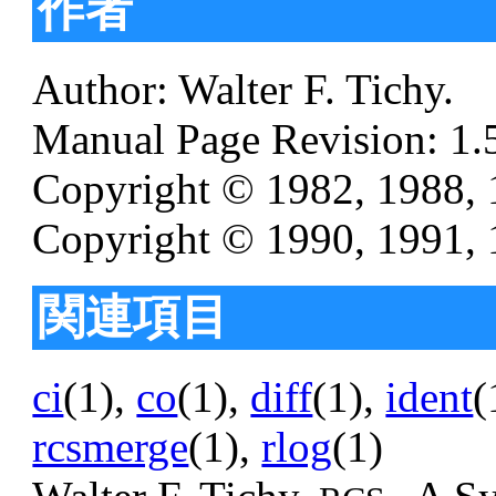
作者
Author: Walter F. Tichy.
Manual Page Revision: 1.5
Copyright © 1982, 1988, 1
Copyright © 1990, 1991, 
関連項目
ci
(1),
co
(1),
diff
(1),
ident
(
rcsmerge
(1),
rlog
(1)