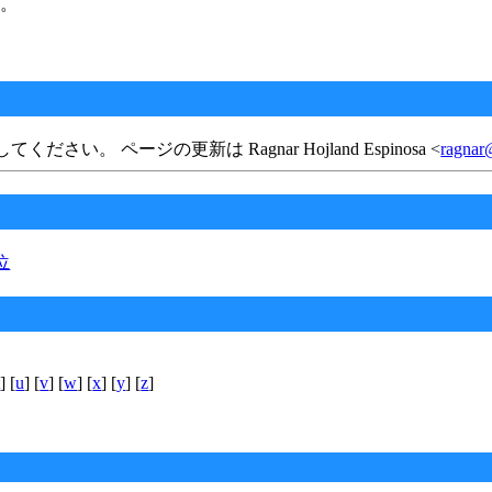
る。
ください。 ページの更新は Ragnar Hojland Espinosa <
ragnar
位
t
] [
u
] [
v
] [
w
] [
x
] [
y
] [
z
]