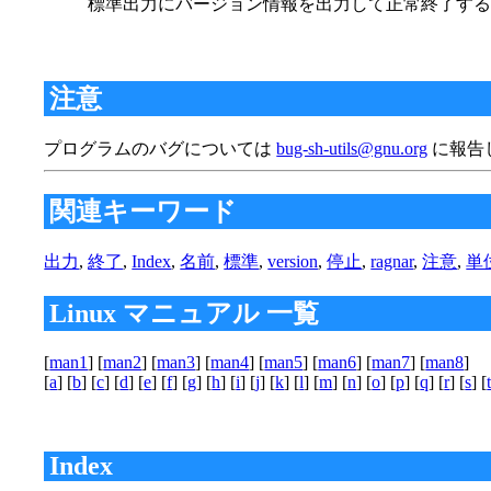
標準出力にバージョン情報を出力して正常終了す
注意
プログラムのバグについては
bug-sh-utils@gnu.org
に報告して
関連キーワード
出力
,
終了
,
Index
,
名前
,
標準
,
version
,
停止
,
ragnar
,
注意
,
単
Linux マニュアル 一覧
[
man1
] [
man2
] [
man3
] [
man4
] [
man5
] [
man6
] [
man7
] [
man8
]
[
a
] [
b
] [
c
] [
d
] [
e
] [
f
] [
g
] [
h
] [
i
] [
j
] [
k
] [
l
] [
m
] [
n
] [
o
] [
p
] [
q
] [
r
] [
s
] [
Index