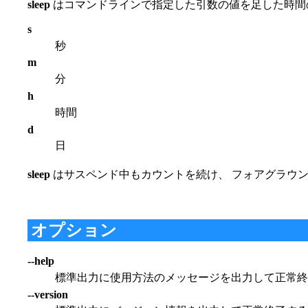
sleep
はコマンドラインで指定した引数の値を足した時間の
s
秒
m
分
h
時間
d
日
sleep
はサスペンド中もカウントを続け、 フォアグラウ
オプション
--help
標準出力に使用方法のメッセージを出力して正常
--version