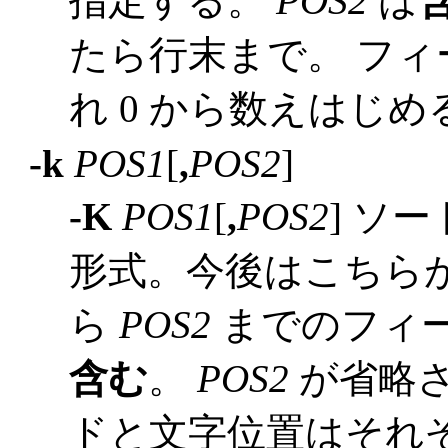
指定する。
POS2
は
たら行末まで。 フ
れ 0 から数えはじめ
-k
POS1
[
,
POS2
]
-K
POS1
[
,
POS2
] ソ
形式。今後はこちら
ら
POS2
までのフィ
含む
。
POS2
が省略さ
ドと文字位置はそれぞ