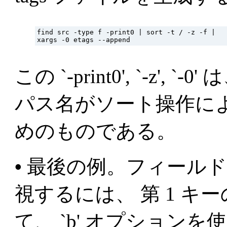
find src -type f -print0 | sort -t / -z -f |

この `-print0', `-z', `
パス名がソート操作に
めのものである。
•
最後の例。フィールド
視するには、 第 1 
て、 `b' オプション