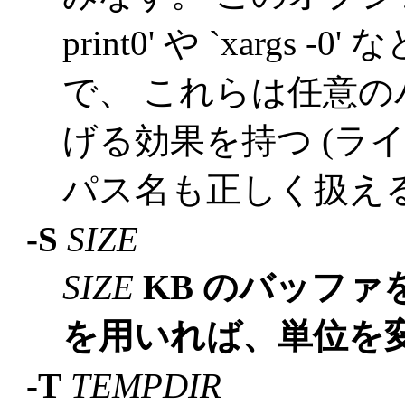
print0' や `xarg
で、 これらは任意
げる効果を持つ (ラ
パス名も正しく扱える
-S
SIZE
SIZE
KB のバッファ
を用いれば、単位を
-T
TEMPDIR