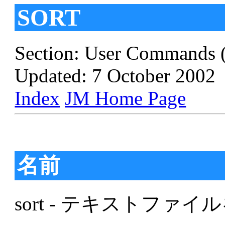
SORT
Section: User Commands 
Updated: 7 October 2002
Index
JM Home Page
名前
sort - テキストファ