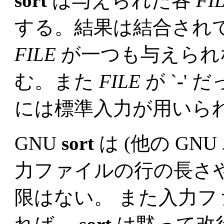
sort
は与えられた各
FI
する。結果は結合され
FILE
が一つも与えられ
む。また
FILE
が `
-
' 
には標準入力が用いら
GNU
sort
は (他の GN
力ファイルの行の長さ
限はない。 また入力