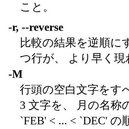
こと。
-r, --reverse
比較の結果を逆順に
つ行が、 より早く
-M
行頭の空白文字をす
3 文字を、 月の名称の
`FEB' < ... < `