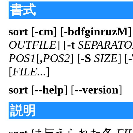
書式
sort
[
-cm
] [
-bdfginruzM
]
OUTFILE
] [
-t
SEPARATO
POS1
[
,
POS2
] [
-S
SIZE
] [
[
FILE...
]
sort
[
--help
] [
--version
]
説明