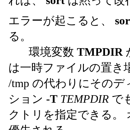
れば、
sort
は黙って改
エラーが起こると、
sor
る。
環境変数
TMPDIR
は一時ファイルの置き
/tmp の代わりにその
ション
-T
TEMPDIR
で
クトリを指定できる。