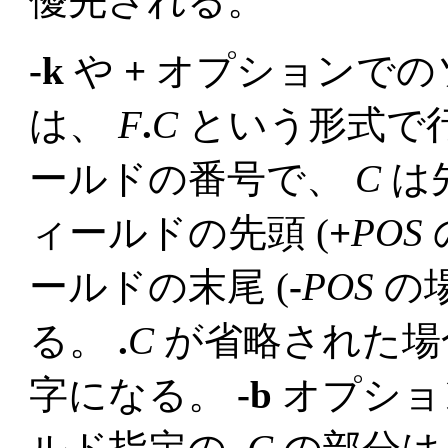
優先される。
-k
や
+
オプションでの
は、
F
.
C
という形式で
ールドの番号で、
C
は
ィールドの先頭 (
+
POS
ールドの末尾 (
-
POS
の場
る。
.
C
が省略された場
字になる。
-b
オプショ