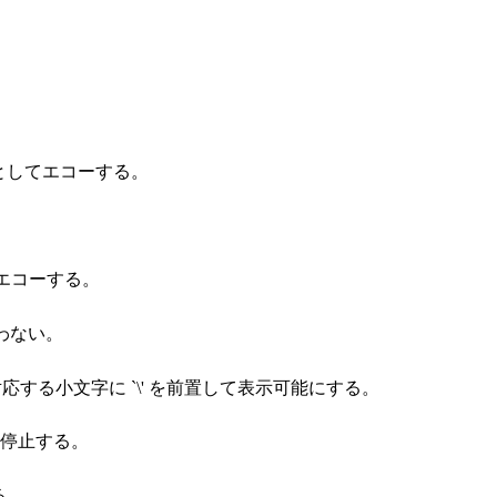
スとしてエコーする。
をエコーする。
行わない。
対応する小文字に `\' を前置して表示可能にする。
を停止する。
る。