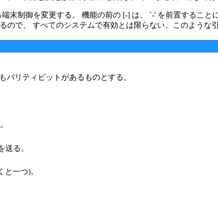
末制御を変更する。 機能の前の [
-
] は、 `
-
' を前置するこ
いるので、 すべてのシステムで有効とは限らない。このような引き数
、 入力にもパリティビットがあるものとする。
る。
ルを送る。
くと一つ)。