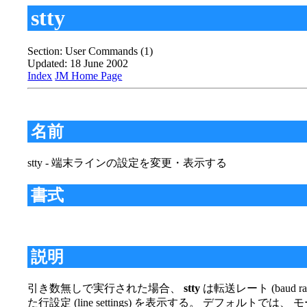
stty
Section: User Commands (1)
Updated: 18 June 2002
Index
JM Home Page
名前
stty - 端末ラインの設定を変更・表示する
書式
説明
引き数無しで実行された場合、
stty
は転送レート (baud r
た行設定 (line settings) を表示する。 デフォ