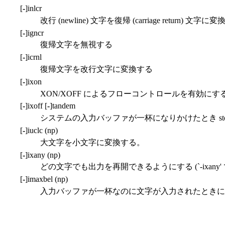
[
-
]inlcr
改行 (newline) 文字を復帰 (carriage return) 文字
[
-
]igncr
復帰文字を無視する
[
-
]icrnl
復帰文字を改行文字に変換する
[
-
]ixon
XON/XOFF によるフローコントロールを有効にす
[
-
]ixoff [
-
]tandem
システムの入力バッファが一杯になりかけたとき sto
[
-
]iuclc (np)
大文字を小文字に変換する。
[
-
]ixany (np)
どの文字でも出力を再開できるようにする (`-ixany' で
[
-
]imaxbel (np)
入力バッファが一杯なのに文字が入力されたときに