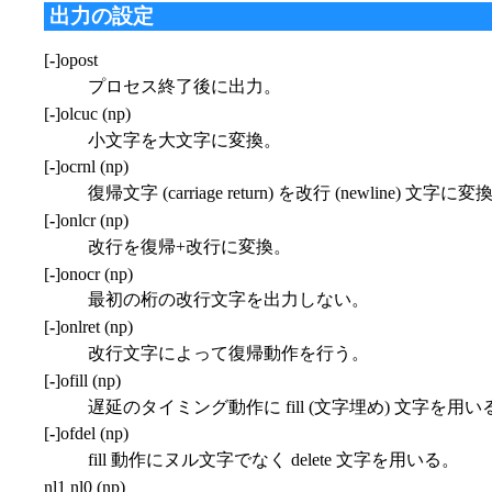
出力の設定
[
-
]opost
プロセス終了後に出力。
[
-
]olcuc (np)
小文字を大文字に変換。
[
-
]ocrnl (np)
復帰文字 (carriage return) を改行 (newline) 文字に変
[
-
]onlcr (np)
改行を復帰+改行に変換。
[
-
]onocr (np)
最初の桁の改行文字を出力しない。
[
-
]onlret (np)
改行文字によって復帰動作を行う。
[
-
]ofill (np)
遅延のタイミング動作に fill (文字埋め) 文字を用い
[
-
]ofdel (np)
fill 動作にヌル文字でなく delete 文字を用いる。
nl1 nl0 (np)