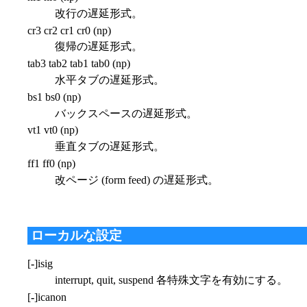
改行の遅延形式。
cr3 cr2 cr1 cr0 (np)
復帰の遅延形式。
tab3 tab2 tab1 tab0 (np)
水平タブの遅延形式。
bs1 bs0 (np)
バックスペースの遅延形式。
vt1 vt0 (np)
垂直タブの遅延形式。
ff1 ff0 (np)
改ページ (form feed) の遅延形式。
ローカルな設定
[
-
]isig
interrupt, quit, suspend 各特殊文字を有効にする。
[
-
]icanon