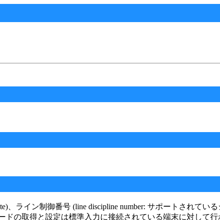
ate)、ライン制御番号 (line discipline number: サポートされ
ルトでは、 モードの取得と設定は標準入力に接続されている端末に対して