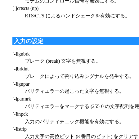
モデムのコントロール信号を無効にする。
[
-
]crtscts (np)
RTS/CTS によるハンドシェークを有効にする。
入力の設定
[
-
]ignbrk
ブレーク (break) 文字を無視する。
[
-
]brkint
ブレークによって割り込みシグナルを発生する。
[
-
]ignpar
パリティエラーの起こった文字を無視する。
[
-
]parmrk
パリティエラーをマークする (255-0 の文字配列を
[
-
]inpck
入力のパリティチェック機能を有効にする。
[
-
]istrip
入力文字の高位ビット (8 番目のビット) をクリア