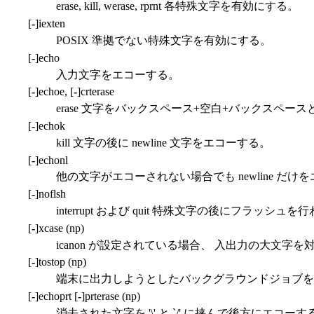
erase, kill, werase, rprnt 各特殊文字を有効にする。
[
-
]iexten
POSIX 準拠でない特殊文字を有効にする。
[
-
]echo
入力文字をエコーする。
[
-
]echoe, [
-
]crterase
erase 文字をバックスペース+空白+バックスペー
[
-
]echok
kill 文字の後に newline 文字をエコーする。
[
-
]echonl
他の文字がエコーされない場合でも newline だけ
[
-
]noflsh
interrupt および quit 特殊文字の後にフラッシュを
[
-
]xcase (np)
icanon が設定されている場合、 入出力の大文字を
[
-
]tostop (np)
端末に出力しようとしたバックグラウンドジョブ
[
-
]echoprt [
-
]prterase (np)
消去された文字を '\' と `/' に挟んで後方にエコーす