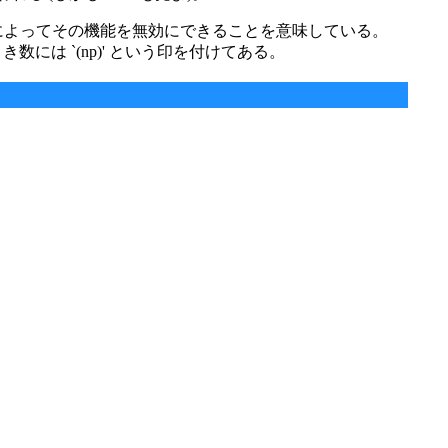
とによってその機能を無効にできることを意味している。
には `(np)' という印を付けてある。