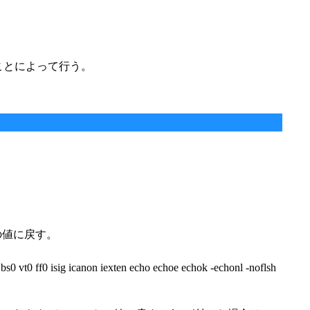
去することによって行う。
ォルトの値に戻す。
ab0 bs0 vt0 ff0 isig icanon iexten echo echoe echok -echonl -noflsh