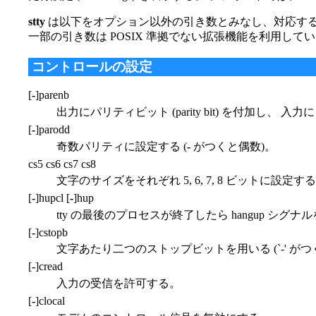
stty
は以下をオプション以外の引き数とみなし、対応する端
一部の引き数は POSIX 準拠でない拡張機能を利用して
コントロールの設定
[
-
]parenb
出力にパリティビット (parity bit) を付加し
[
-
]parodd
奇数パリティに設定する (
-
がつくと偶数)。
cs5 cs6 cs7 cs8
文字のサイズをそれぞれ 5, 6, 7, 8 ビットに設定す
[
-
]hupcl [
-
]hup
tty の最後のプロセスが終了したら hangup シグナ
[
-
]cstopb
文字あたり二つのストップビットを用いる (`-' がつ
[
-
]cread
入力の受信を許可する。
[
-
]clocal