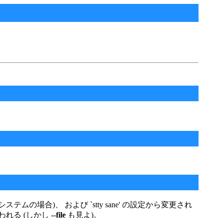
ているシステムの場合)、 および `stty sane' の設定から変更され
行われる (しかし
--file
も見よ)。