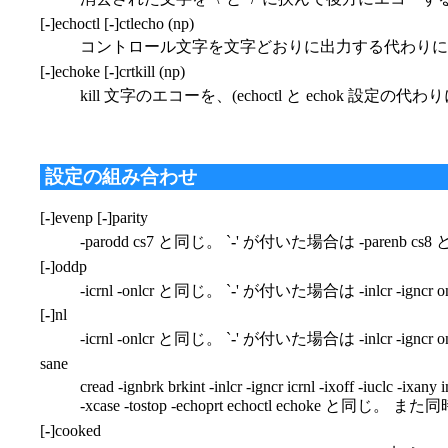
[
-
]echoctl [
-
]ctlecho (np)
コントロール文字を文字どおりに出力する代わりに ハット
[
-
]echoke [
-
]crtkill (np)
kill 文字のエコーを、(echoctl と echok 設定
設定の組み合わせ
[
-
]evenp [
-
]parity
-parodd cs7 と同じ。 `
-
' が付いた場合は -parenb cs
[
-
]oddp
-icrnl -onlcr と同じ。 `
-
' が付いた場合は -inlcr -igncr on
[
-
]nl
-icrnl -onlcr と同じ。 `
-
' が付いた場合は -inlcr -ignc
sane
cread -ignbrk brkint -inlcr -igncr icrnl -ixoff -iuclc -ixan
-xcase -tostop -echoprt echoctl ech
[
-
]cooked