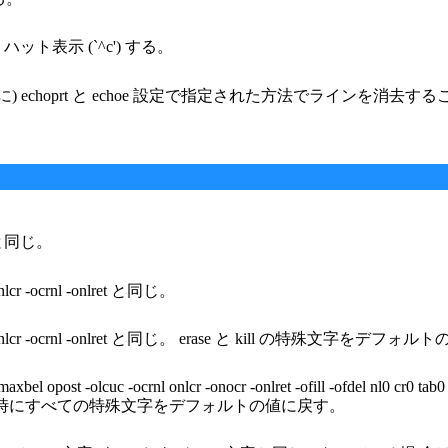
表示 (`^c') する。
の代わりに) echoprt と echoe 設定で指定された方法でラインを消
8 と同じ。
lcr -ocrnl -onlret と同じ。
r onlcr -ocrnl -onlret と同じ。 erase と kill の特殊文字をデフ
y imaxbel opost -olcuc -ocrnl onlcr -onocr -onlret -ofill -ofdel nl0 cr0 t
oke と同じ。 また同時にすべての特殊文字をデフォルトの値に戻す。