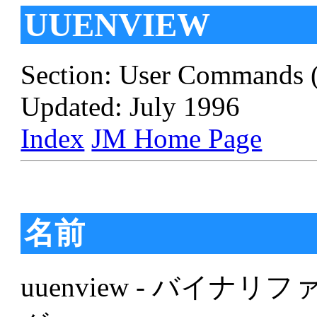
UUENVIEW
Section: User Commands 
Updated: July 1996
Index
JM Home Page
名前
uuenview - バイ