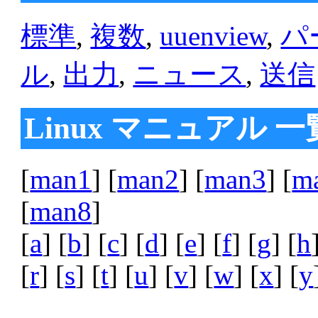
標準
,
複数
,
uuenview
,
パ
ル
,
出力
,
ニュース
,
送信
Linux マニュアル 一
[
man1
] [
man2
] [
man3
] [
m
[
man8
]
[
a
] [
b
] [
c
] [
d
] [
e
] [
f
] [
g
] [
h
[
r
] [
s
] [
t
] [
u
] [
v
] [
w
] [
x
] [
y