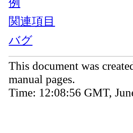
例
関連項目
バグ
This document was create
manual pages.
Time: 12:08:56 GMT, Jun