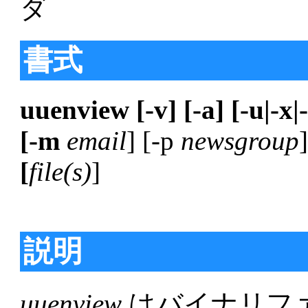
ダ
書式
uuenview [-v] [-a] [-u|-x|-
[-m
email
] [-p
newsgroup
[
file(s)
]
説明
uuenview
はバイナリファイ