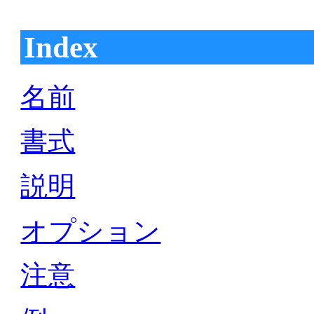
Index
名前
書式
説明
オプション
注意