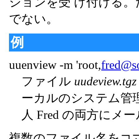
ションを受 け付ける
でない。
例
uuenview -m 'root,
fred@s
ファイル
uudeview.tgz
ーカルのシステム管
人 Fred の両方に
複数のファイル名をコ