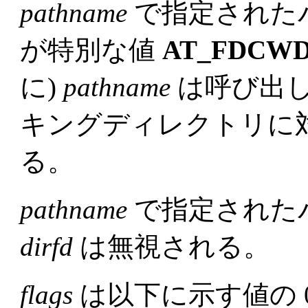
pathname
で指定された
が特別な値
AT_FDCW
に)
pathname
は呼び出
キングディレクトリに
る。
pathname
で指定された
dirfd
は無視される。
flags
は以下に示す値の 0 