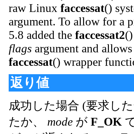
raw Linux
faccessat
() sys
argument. To allow for a 
5.8 added the
faccessat2
(
flags
argument and allows 
faccessat
() wrapper funct
返り値
成功した場合 (要求し
たか、
mode
が
F_OK
で