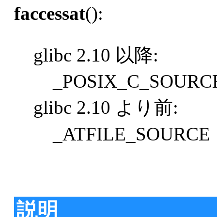
faccessat
():
glibc 2.10 以降:
_POSIX_C_SOURCE
glibc 2.10 より前:
_ATFILE_SOURCE
説明