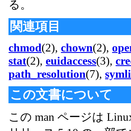
る。
関連項目
chmod
(2),
chown
(2),
ope
stat
(2),
euidaccess
(3),
cre
path_resolution
(7),
syml
この文書について
この man ページは Linu