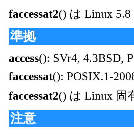
faccessat2
() は Linux
準拠
access
(): SVr4, 4.3BSD,
faccessat
(): POSIX.1-200
faccessat2
() は Linu
注意