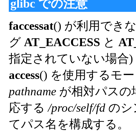
glibc での注意
faccessat
() が利用で
グ
AT_EACCESS
と
AT
指定されていない場合) g
access
() を使用する
pathname
が相対パスの場合
応する
/proc/self/fd
のシ
てパス名を構成する。