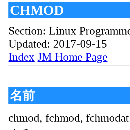
CHMOD
Section: Linux Programme
Updated: 2017-09-15
Index
JM Home Page
名前
chmod, fchmod, fc