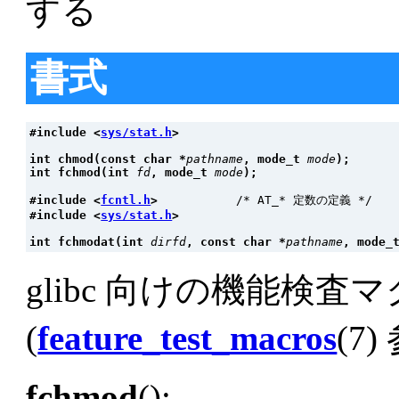
する
書式
#include <
sys/stat.h
>
int chmod(const char *
pathname
, mode_t 
mode
);
int fchmod(int 
fd
, mode_t 
mode
);
#include <
fcntl.h
>
#include <
sys/stat.h
>
int fchmodat(int 
dirfd
, const char *
pathname
, mode_
glibc 向けの機能検査
(
feature_test_macros
(7)
fchmod
():