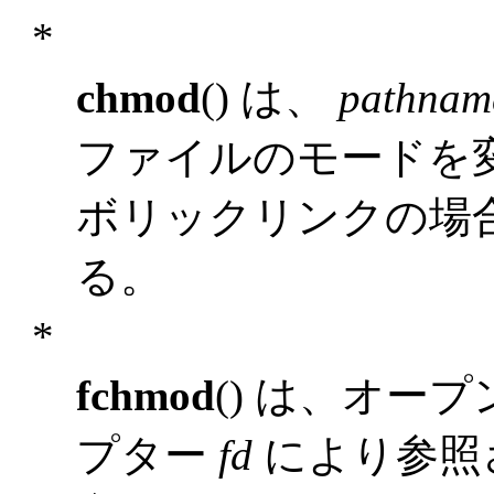
*
chmod
() は、
pathnam
ファイルのモードを
ボリックリンクの場
る。
*
fchmod
() は、オー
プター
fd
により参照