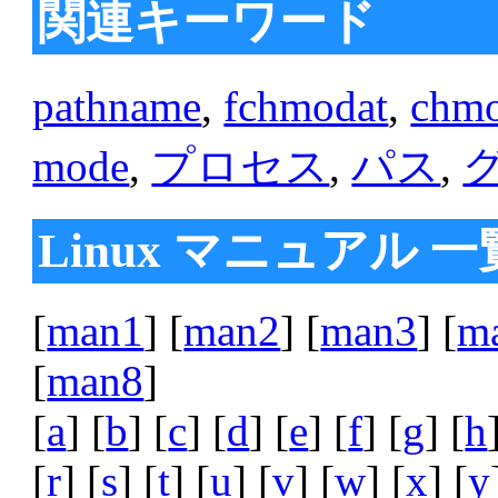
関連キーワード
pathname
,
fchmodat
,
chm
mode
,
プロセス
,
パス
,
Linux マニュアル 一
[
man1
] [
man2
] [
man3
] [
m
[
man8
]
[
a
] [
b
] [
c
] [
d
] [
e
] [
f
] [
g
] [
h
[
r
] [
s
] [
t
] [
u
] [
v
] [
w
] [
x
] [
y