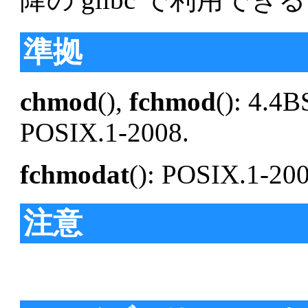
準拠
chmod
(),
fchmod
(): 4.4
POSIX.1-2008.
fchmodat
(): POSIX.1-20
注意