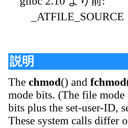
glibc 2.10 より前:
_ATFILE_SOURCE
説明
The
chmod
() and
fchmod
mode bits. (The file mode 
bits plus the set-user-ID, 
These system calls differ o