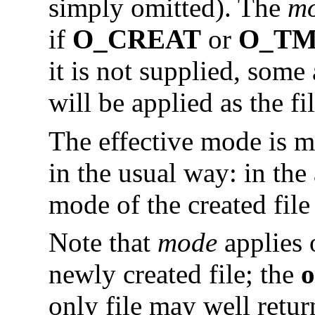
simply omitted). The
m
if
O_CREAT
or
O_TM
it is not supplied, some
will be applied as the f
The effective mode is m
in the usual way: in the
mode of the created file
Note that
mode
applies 
newly created file; the
only file may well return