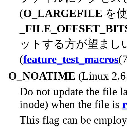
(
O_LARGEFILE
を使
_FILE_OFFSET_BIT
ットする方が望まし
(
feature_test_macros
(
O_NOATIME
(Linux 2.
Do not update the file la
inode) when the file is
This flag can be employ