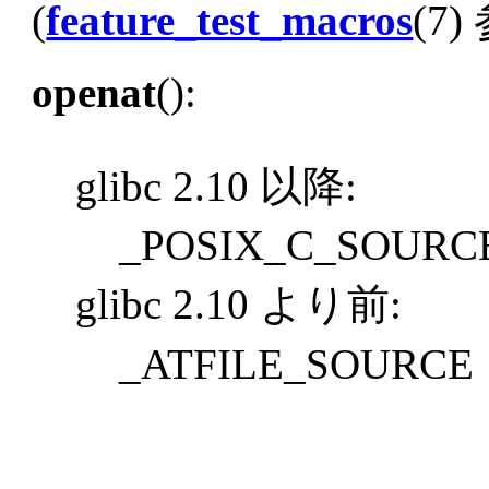
(
feature_test_macros
(7)
openat
():
glibc 2.10 以降:
_POSIX_C_SOURCE
glibc 2.10 より前:
_ATFILE_SOURCE