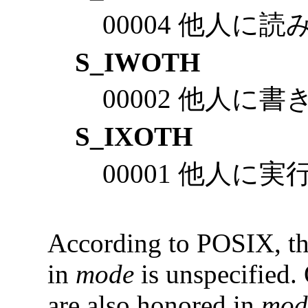
00004 他人に
S_IWOTH
00002 他人に
S_IXOTH
00001 他人に
According to POSIX, the
in
mode
is unspecified.
are also honored in
mod