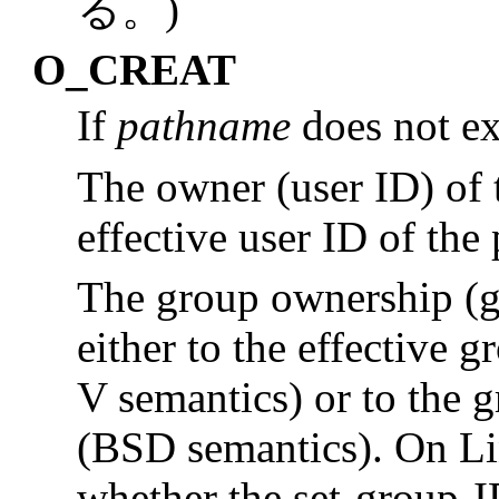
る。)
O_CREAT
If
pathname
does not exi
The owner (user ID) of t
effective user ID of the 
The group ownership (gr
either to the effective 
V semantics) or to the g
(BSD semantics). On Li
whether the set-group-ID