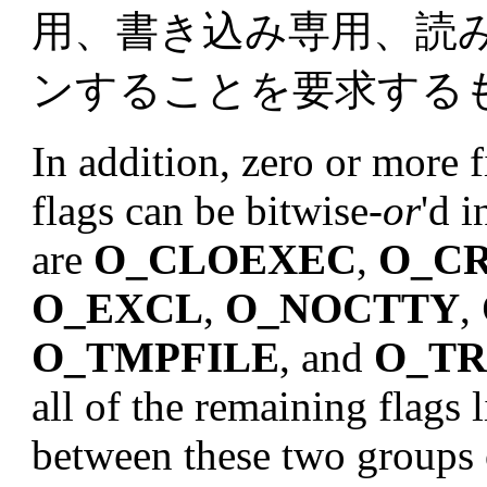
用、書き込み専用、読
ンすることを要求する
In addition, zero or more fi
flags can be bitwise-
or
'd 
are
O_CLOEXEC
,
O_C
O_EXCL
,
O_NOCTTY
,
O_TMPFILE
, and
O_T
all of the remaining flags 
between these two groups of