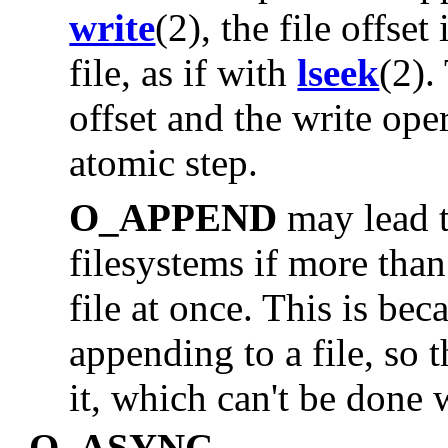
write
(2), the file offset
file, as if with
lseek
(2).
offset and the write ope
atomic step.
O_APPEND
may lead t
filesystems if more tha
file at once. This is be
appending to a file, so t
it, which can't be done 
O_ASYNC