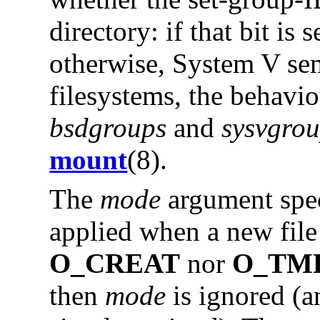
directory: if that bit is
otherwise, System V se
filesystems, the behavi
bsdgroups
and
sysvgro
mount
(8).
The
mode
argument speci
applied when a new file 
O_CREAT
nor
O_TM
then
mode
is ignored (a