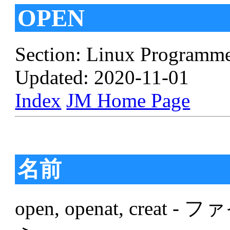
OPEN
Section: Linux Programme
Updated: 2020-11-01
Index
JM Home Page
名前
open, openat, cre