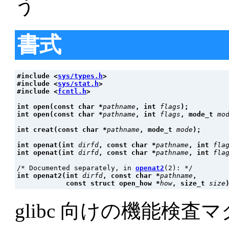
う
書式
#include <
sys/types.h
>
#include <
sys/stat.h
>
#include <
fcntl.h
>
int open(const char *
pathname
, int 
flags
);
int open(const char *
pathname
, int 
flags
, mode_t 
mo
int creat(const char *
pathname
, mode_t 
mode
);
int openat(int 
dirfd
, const char *
pathname
, int 
fla
int openat(int 
dirfd
, const char *
pathname
, int 
fla
/* Documented separately, in 
openat2
int openat2(int 
dirfd
, const char *
pathname
,
            const struct open_how *
how
, size_t 
size
glibc 向けの機能検査