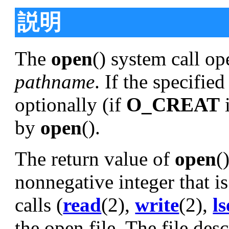
説明
The
open
() system call op
pathname
. If the specified
optionally (if
O_CREAT
i
by
open
().
The return value of
open
(
nonnegative integer that i
calls (
read
(2),
write
(2),
l
the open file. The file des