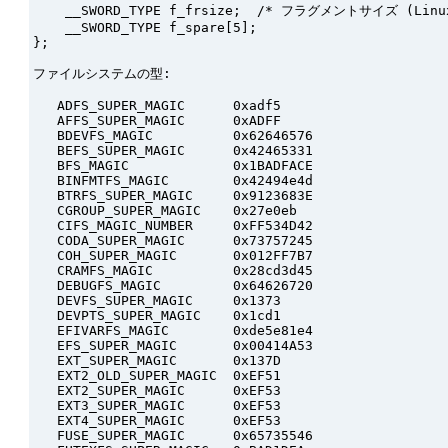
    __SWORD_TYPE f_frsize;  /* フラグメントサイズ (Linux
    __SWORD_TYPE f_spare[5];

};

ファイルシステムの型:

   ADFS_SUPER_MAGIC      0xadf5

   AFFS_SUPER_MAGIC      0xADFF

   BDEVFS_MAGIC          0x62646576

   BEFS_SUPER_MAGIC      0x42465331

   BFS_MAGIC             0x1BADFACE

   BINFMTFS_MAGIC        0x42494e4d

   BTRFS_SUPER_MAGIC     0x9123683E

   CGROUP_SUPER_MAGIC    0x27e0eb

   CIFS_MAGIC_NUMBER     0xFF534D42

   CODA_SUPER_MAGIC      0x73757245

   COH_SUPER_MAGIC       0x012FF7B7

   CRAMFS_MAGIC          0x28cd3d45

   DEBUGFS_MAGIC         0x64626720

   DEVFS_SUPER_MAGIC     0x1373

   DEVPTS_SUPER_MAGIC    0x1cd1

   EFIVARFS_MAGIC        0xde5e81e4

   EFS_SUPER_MAGIC       0x00414A53

   EXT_SUPER_MAGIC       0x137D

   EXT2_OLD_SUPER_MAGIC  0xEF51

   EXT2_SUPER_MAGIC      0xEF53

   EXT3_SUPER_MAGIC      0xEF53

   EXT4_SUPER_MAGIC      0xEF53

   FUSE_SUPER_MAGIC      0x65735546
