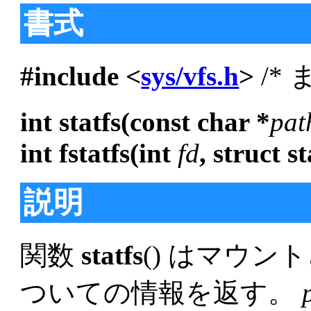
書式
#include <
sys/vfs.h
>
/* 
int statfs(const char *
pat
int fstatfs(int
fd
, struct st
説明
関数
statfs
() はマウ
ついての情報を返す。