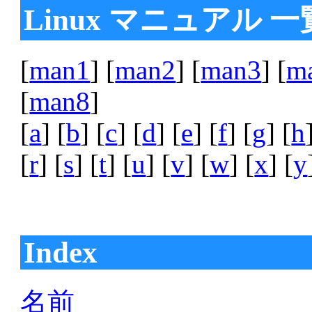
Linux マニュアル 一
[
man1
] [
man2
] [
man3
] [
m
[
man8
]
[
a
] [
b
] [
c
] [
d
] [
e
] [
f
] [
g
] [
h
[
r
] [
s
] [
t
] [
u
] [
v
] [
w
] [
x
] [
y
Index
名前