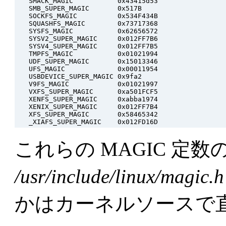
   SMACK_MAGIC           0x43415d53

   SMB_SUPER_MAGIC       0x517B

   SOCKFS_MAGIC          0x534F434B

   SQUASHFS_MAGIC        0x73717368

   SYSFS_MAGIC           0x62656572

   SYSV2_SUPER_MAGIC     0x012FF7B6

   SYSV4_SUPER_MAGIC     0x012FF7B5

   TMPFS_MAGIC           0x01021994

   UDF_SUPER_MAGIC       0x15013346

   UFS_MAGIC             0x00011954

   USBDEVICE_SUPER_MAGIC 0x9fa2

   V9FS_MAGIC            0x01021997

   VXFS_SUPER_MAGIC      0xa501FCF5

   XENFS_SUPER_MAGIC     0xabba1974

   XENIX_SUPER_MAGIC     0x012FF7B4

   XFS_SUPER_MAGIC       0x58465342

これらの MAGIC 定
/usr/include/linux/magic.h
かはカーネルソースで