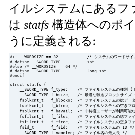
イルシステムにあるフ
は
statfs
構造体へのポイ
うに定義される:
#if __WORDSIZE == 32            /* システムのワードサイズ
# define __SWORD_TYPE           int

#else /* __WORDSIZE == 64 */

# define __SWORD_TYPE           long int

#endif

struct statfs {

    __SWORD_TYPE f_type;    /* ファイルシステムの種別 (
    __SWORD_TYPE f_bsize;   /* 最適な転送ブロックサイズ *
    fsblkcnt_t   f_blocks;  /* ファイルシステムの総デー
    fsblkcnt_t   f_bfree;   /* ファイルシステムの空きブロ
    fsblkcnt_t   f_bavail;  /* 非特権ユーザーが利用可
    fsfilcnt_t   f_files;   /* ファイルシステムの総ファ
    fsfilcnt_t   f_ffree;   /* ファイルシステムの空きフ
    fsid_t       f_fsid;    /* ファイルシステムの ID */

    __SWORD_TYPE f_namelen; /* ファイル名の最大長 */
