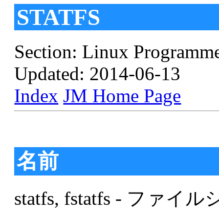
STATFS
Section: Linux Programme
Updated: 2014-06-13
Index
JM Home Page
名前
statfs, fstatfs 