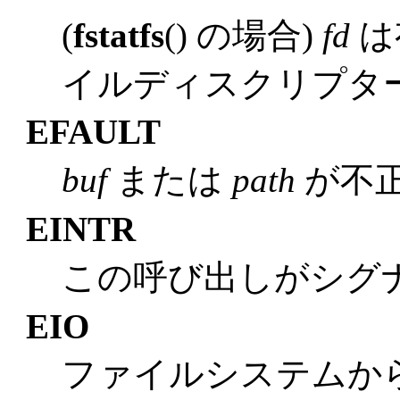
(
fstatfs
() の場合)
fd
は
イルディスクリプタ
EFAULT
buf
または
path
が不
EINTR
この呼び出しがシグ
EIO
ファイルシステムから