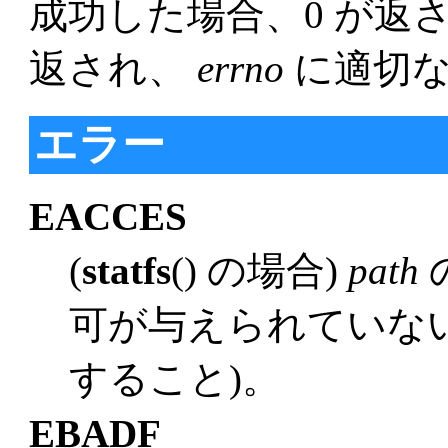
成功した場合、0 が返さ
返され、
errno
に適切
エラー
EACCES
(
statfs
() の場合)
path
可が与えられていない
すること)。
EBADF