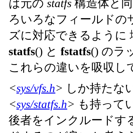
は元の
statfs
構造体と同
ろいろなフィールドの
ズに対応できるように 増や
statfs
() と
fstatfs
() の
これらの違いを吸収し
<
sys/vfs.h
>
しか持たな
<
sys/statfs.h
>
も持ってい
後者をインクルードす