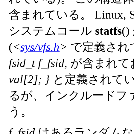
含まれている。 Linux, Su
システムコール
statfs
(
(
<
sys/vfs.h
>
で定義されて
fsid_t
f_fsid
, が含まれ
val[2]; }
と定義されている
るが、インクルードフ
う。
f_fsid
はあるランダムな値