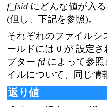
f_fsid
にどんな値が入る
(但し、下記を参照)。
それぞれのファイルシ
ールドには 0 が 設定
プター
fd
によって参照
イルについて、同じ情
返り値