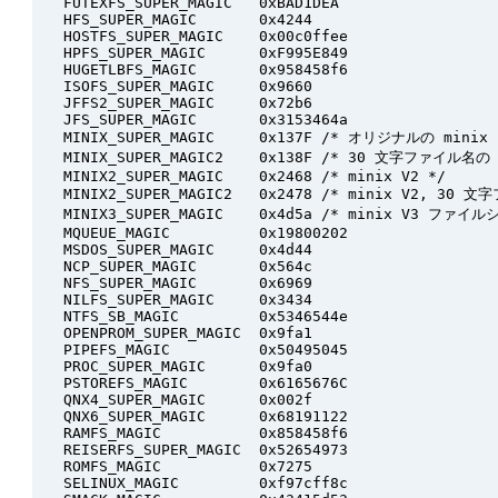
   FUTEXFS_SUPER_MAGIC   0xBAD1DEA

   HFS_SUPER_MAGIC       0x4244

   HOSTFS_SUPER_MAGIC    0x00c0ffee

   HPFS_SUPER_MAGIC      0xF995E849

   HUGETLBFS_MAGIC       0x958458f6

   ISOFS_SUPER_MAGIC     0x9660

   JFFS2_SUPER_MAGIC     0x72b6

   JFS_SUPER_MAGIC       0x3153464a

   MINIX_SUPER_MAGIC     0x137F /* オリジナルの minix *
   MINIX_SUPER_MAGIC2    0x138F /* 30 文字ファイル名の m
   MINIX2_SUPER_MAGIC    0x2468 /* minix V2 */

   MINIX2_SUPER_MAGIC2   0x2478 /* minix V2, 30 文
   MINIX3_SUPER_MAGIC    0x4d5a /* minix V3 ファ
   MQUEUE_MAGIC          0x19800202

   MSDOS_SUPER_MAGIC     0x4d44

   NCP_SUPER_MAGIC       0x564c

   NFS_SUPER_MAGIC       0x6969

   NILFS_SUPER_MAGIC     0x3434

   NTFS_SB_MAGIC         0x5346544e

   OPENPROM_SUPER_MAGIC  0x9fa1

   PIPEFS_MAGIC          0x50495045

   PROC_SUPER_MAGIC      0x9fa0

   PSTOREFS_MAGIC        0x6165676C

   QNX4_SUPER_MAGIC      0x002f

   QNX6_SUPER_MAGIC      0x68191122

   RAMFS_MAGIC           0x858458f6

   REISERFS_SUPER_MAGIC  0x52654973

   ROMFS_MAGIC           0x7275

   SELINUX_MAGIC         0xf97cff8c
