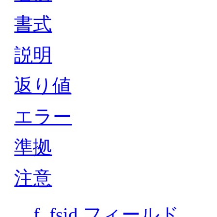
書式
説明
返り値
エラー
準拠
注意
f_fsid フィールド