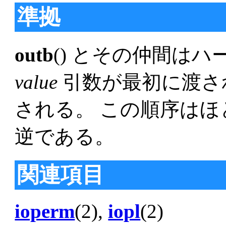
準拠
outb
() とその仲間は
value
引数が最初に渡さ
される。 この順序はほと
逆である。
関連項目
ioperm
(2),
iopl
(2)