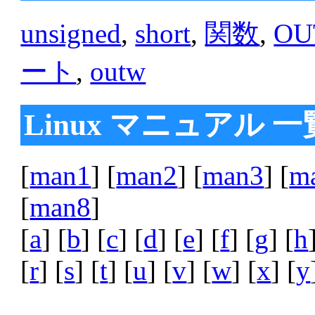
unsigned
,
short
,
関数
,
OU
ート
,
outw
Linux マニュアル 一
[
man1
] [
man2
] [
man3
] [
m
[
man8
]
[
a
] [
b
] [
c
] [
d
] [
e
] [
f
] [
g
] [
h
[
r
] [
s
] [
t
] [
u
] [
v
] [
w
] [
x
] [
y