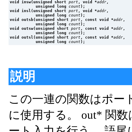
void insw(unsigned short 
port
, void *
addr
,
           unsigned long 
count
);
void insl(unsigned short 
port
, void *
addr
,
           unsigned long 
count
);
void outsb(unsigned short 
port
, const void *
addr
,
           unsigned long 
count
);
void outsw(unsigned short 
port
, const void *
addr
,
           unsigned long 
count
);
void outsl(unsigned short 
port
, const void *
addr
,
           unsigned long 
count
);
説明
この一連の関数はポー
に使用する。 out* 関
ート入力を行う。 語尾