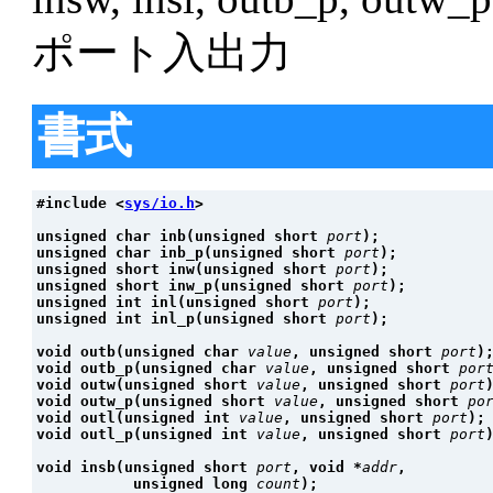
ポート入出力
書式
#include <
sys/io.h
>
unsigned char inb(unsigned short 
port
);
unsigned char inb_p(unsigned short 
port
);
unsigned short inw(unsigned short 
port
);
unsigned short inw_p(unsigned short 
port
);
unsigned int inl(unsigned short 
port
);
unsigned int inl_p(unsigned short 
port
);
void outb(unsigned char 
value
, unsigned short 
port
)
void outb_p(unsigned char 
value
, unsigned short 
por
void outw(unsigned short 
value
, unsigned short 
port
void outw_p(unsigned short 
value
, unsigned short 
po
void outl(unsigned int 
value
, unsigned short 
port
);
void outl_p(unsigned int 
value
, unsigned short 
port
void insb(unsigned short 
port
, void *
addr
,
           unsigned long 
count
);