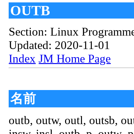
OUTB
Section: Linux Programme
Updated: 2020-11-01
Index
JM Home Page
名前
outb, outw, outl, outsb, out
insw, insl, outb_p, outw_p