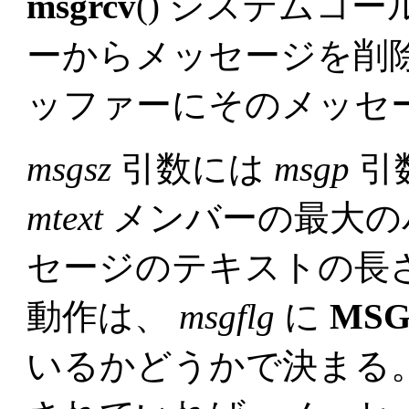
msgrcv
() システムコ
ーからメッセージを削
ッファーにそのメッセ
msgsz
引数には
msgp
引
mtext
メンバーの最大の
セージのテキストの長
動作は、
msgflg
に
MSG
いるかどうかで決まる