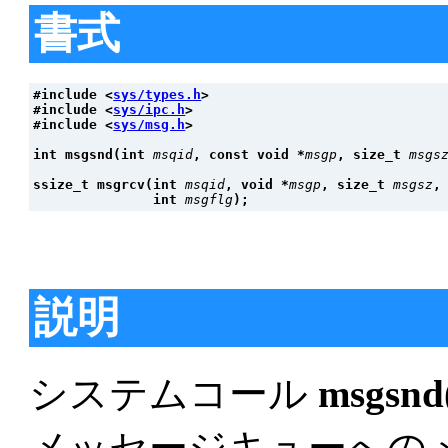
書式
#include <
sys/types.h
>
#include <
sys/ipc.h
>
#include <
sys/msg.h
>
int msgsnd(int 
msqid
, const void *
msgp
, size_t 
msgs
ssize_t msgrcv(int 
msqid
, void *
msgp
, size_t 
msgsz
,
               int 
msgflg
);
説明
システムコール
msgsnd
メッセージキューへの