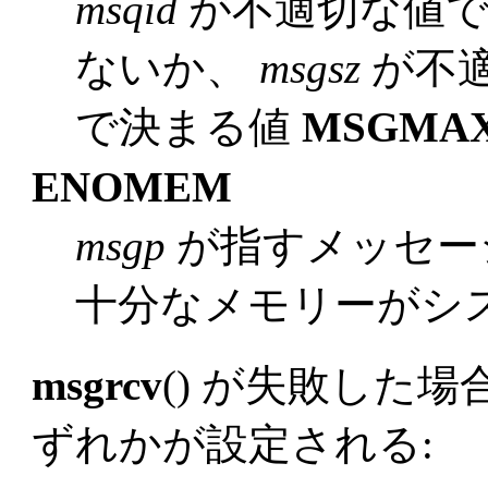
msqid
が不適切な値
ないか、
msgsz
が不適
で決まる値
MSGMA
ENOMEM
msgp
が指すメッセー
十分なメモリーがシ
msgrcv
() が失敗した
ずれかが設定される: