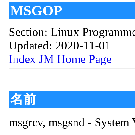
MSGOP
Section: Linux Programme
Updated: 2020-11-01
Index
JM Home Page
名前
msgrcv, msgsnd - 