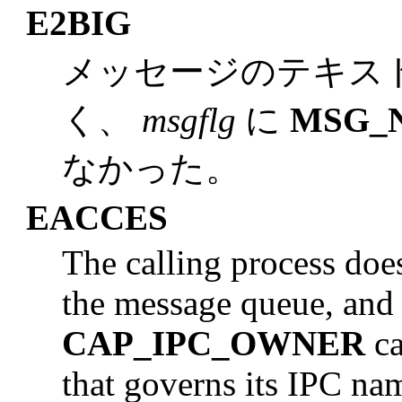
E2BIG
メッセージのテキス
く、
msgflg
に
MSG_
なかった。
EACCES
The calling process doe
the message queue, and 
CAP_IPC_OWNER
ca
that governs its IPC na