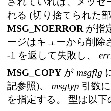
されていれば、メッセ
れる (切り捨てられた
MSG_NOERROR
が指
ージはキューから削除
-1 を返して失敗し、
er
MSG_COPY
が
msgflg
記参照)、
msgtyp
引数に
を指定する。 型は以下