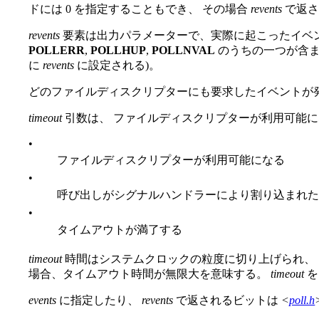
ドには 0 を指定することもでき、 その場合
revents
で返さ
revents
要素は出力パラメーターで、実際に起こったイベ
POLLERR
,
POLLHUP
,
POLLNVAL
のうちの一つが含まれ
に
revents
に設定される)。
どのファイルディスクリプターにも要求したイベントが
timeout
引数は、 ファイルディスクリプターが利用可能
•
ファイルディスクリプターが利用可能になる
•
呼び出しがシグナルハンドラーにより割り込まれ
•
タイムアウトが満了する
timeout
時間はシステムクロックの粒度に切り上げられ、
場合、タイムアウト時間が無限大を意味する。
timeout
を
events
に指定したり、
revents
で返されるビットは
<
poll.h