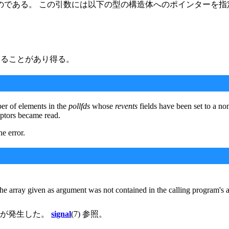
ものである。 この引数には以下の型の構造体へのポインターを指
することがあり得る。
ber of elements in the
pollfds
whose
revents
fields have been set to a non
riptors became read.
the error.
The array given as argument was not contained in the calling program's 
ルが発生した。
signal
(7) 参照。