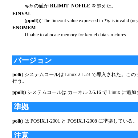
nfds
の値が
RLIMIT_NOFILE
を超えた。
EINVAL
(
ppoll
()) The timeout value expressed in
*ip
is invalid (ne
ENOMEM
Unable to allocate memory for kernel data structures.
バージョン
poll
() システムコールは Linux 2.1.23 で導入された
行う。
ppoll
() システムコールは カーネル 2.6.16 で Linux に
準拠
poll
() は POSIX.1-2001 と POSIX.1-2008 に準拠している
注意