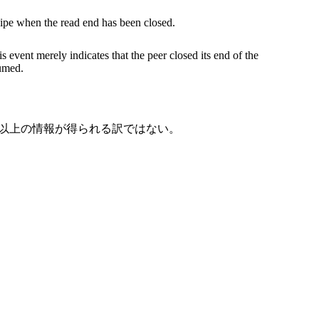
 a pipe when the read end has been closed.
s event merely indicates that the peer closed its end of the
sumed.
以上の情報が得られる訳ではない。