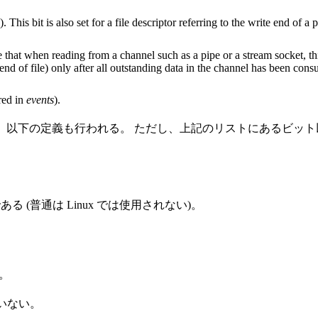
s
). This bit is also set for a file descriptor referring to the write end of
e that when reading from a channel such as a pipe or a stream socket, thi
end of file) only after all outstanding data in the channel has been con
red in
events
).
、以下の定義も行われる。 ただし、上記のリストにあるビット
可能である (普通は Linux では使用されない)。
る。
いない。