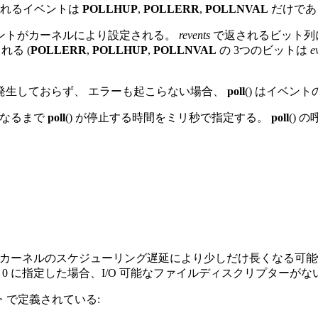
れるイベントは
POLLHUP
,
POLLERR
,
POLLNVAL
だけである
ントがカーネルにより設定される。
revents
で返されるビット列
る (
POLLERR
,
POLLHUP
,
POLLNVAL
の 3つのビットは
e
発生しておらず、 エラーも起こらない場合、
poll
() はイベント
になるまで
poll
() が停止する時間をミリ秒で指定する。
poll
()
た
 カーネルのスケジューリング遅延により少しだけ長くなる可
 0 に指定した場合、I/O 可能なファイルディスクリプターが
>
で定義されている: