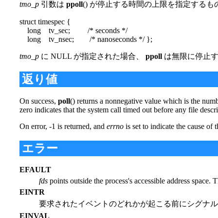
tmo_p
引数は
ppoll
() が停止する時間の上限を指定する
struct timespec {
long tv_sec; /* seconds */
long tv_nsec; /* nanoseconds */ };
tmo_p
に NULL が指定された場合、
ppoll
は無限に停止
返り値
On success,
poll
() returns a nonnegative value which is the num
zero indicates that the system call timed out before any file desc
On error, -1 is returned, and
errno
is set to indicate the cause of 
エラー
EFAULT
fds
points outside the process's accessible address space. 
EINTR
要求されたイベントのどれかが起こる前にシグナ
EINVAL