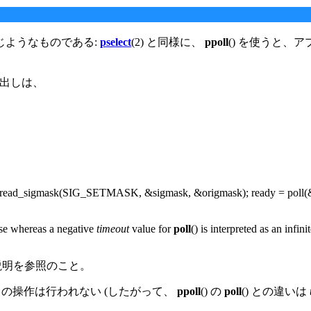
同じようなものである:
pselect
(2) と同様に、
ppoll
() を使うと
呼び出しは、
ead_sigmask(SIG_SETMASK, &sigmask, &origmask); ready = poll(&
se whereas a negative
timeout
value for
poll
() is interpreted as an infi
 の説明を参照のこと。
クの操作は行われない (したがって、
ppoll
() の
poll
() との違いは