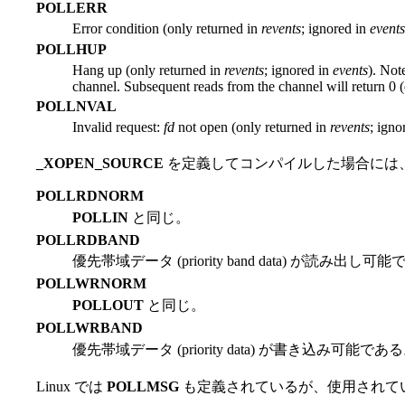
POLLERR
Error condition (only returned in
revents
; ignored in
event
POLLHUP
Hang up (only returned in
revents
; ignored in
events
). Not
channel. Subsequent reads from the channel will return 0 (
POLLNVAL
Invalid request:
fd
not open (only returned in
revents
; igno
_XOPEN_SOURCE
を定義してコンパイルした場合には
POLLRDNORM
POLLIN
と同じ。
POLLRDBAND
優先帯域データ (priority band data) が読み出し
POLLWRNORM
POLLOUT
と同じ。
POLLWRBAND
優先帯域データ (priority data) が書き込み可能であ
Linux では
POLLMSG
も定義されているが、使用されて