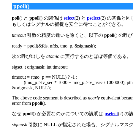
ppoll()
poll
() と
ppoll
() の関係は
select
(2) と
pselect
(2) の関係と
もしくはシグナルの捕捉を安全に待つことができる。
timeout
引数の精度の違いを除くと、以下の
ppoll
() の
ready = ppoll(&fds, nfds, tmo_p, &sigmask);
次の呼び出しを
atomic
に実行するのとほぼ等価である。
sigset_t origmask; int timeout;
timeout = (tmo_p == NULL) ? -1 :
(tmo_p->tv_sec * 1000 + tmo_p->tv_nsec / 1000000); pthr
&origmask, NULL);
The above code segment is described as
nearly
equivalent becau
error from
ppoll
().
なぜ
ppoll
() が必要なのかについての説明は
pselect
(2)
sigmask
引数に NULL が指定された場合、シグナルマス