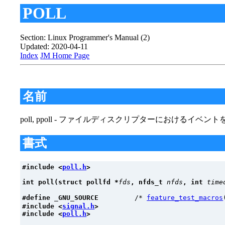
POLL
Section: Linux Programmer's Manual (2)
Updated: 2020-04-11
Index
JM Home Page
名前
poll, ppoll - ファイルディスクリプターにおけるイベン
書式
#include <
poll.h
>
int poll(struct pollfd *
fds
, nfds_t 
nfds
, int 
time
#define _GNU_SOURCE
         /* 
feature_test_macros
#include <
signal.h
>
#include <
poll.h
>