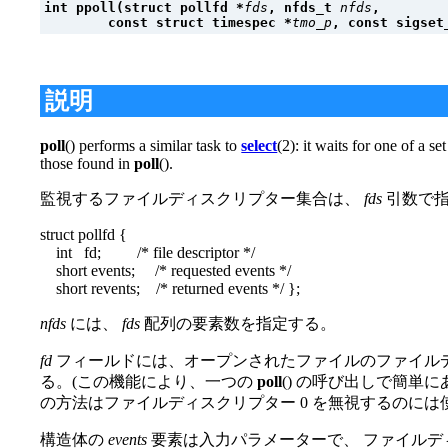
int ppoll(struct pollfd *
fds
, nfds_t 
nfds
,
        const struct timespec *
tmo_p
, const sigset
説明
poll
() performs a similar task to
select
(2): it waits for one of a 
those found in
poll
().
監視するファイルディスクリプター集合は、
fds
引数で
struct pollfd {
int fd; /* file descriptor */
short events; /* requested events */
short revents; /* returned events */ };
nfds
には、
fds
配列の要素数を指定する。
fd
フィールドには、オープンされたファイルのファイル
る。(この機能により、一つの
poll
() の呼び出しで簡単
の方法はファイルディスクリプター 0 を無視するのには
構造体の
events
要素は入力パラメーターで、 ファイル