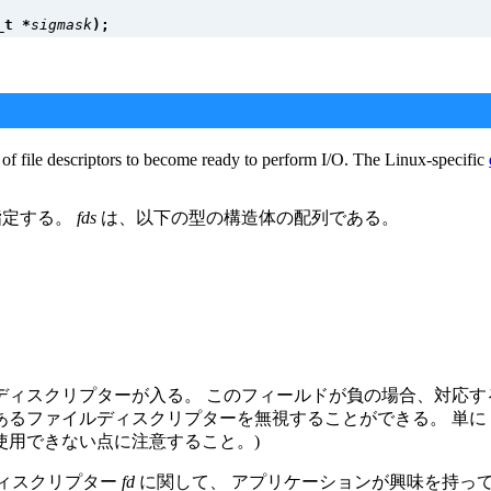
_t *
sigmask
);
set of file descriptors to become ready to perform I/O. The Linux-specific
指定する。
fds
は、以下の型の構造体の配列である。
ディスクリプターが入る。 このフィールドが負の場合、対応
にあるファイルディスクリプターを無視することができる。 単
使用できない点に注意すること。)
ディスクリプター
fd
に関して、 アプリケーションが興味を持っ