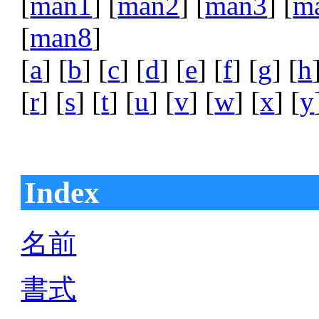
[
man1
] [
man2
] [
man3
] [
m
[
man8
]
[
a
] [
b
] [
c
] [
d
] [
e
] [
f
] [
g
] [
h
[
r
] [
s
] [
t
] [
u
] [
v
] [
w
] [
x
] [
y
Index
名前
書式