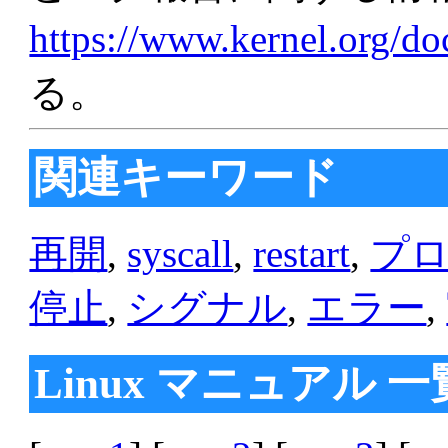
https://www.kernel.org/d
る。
関連キーワード
再開
,
syscall
,
restart
,
プ
停止
,
シグナル
,
エラー
,
Linux マニュアル 一