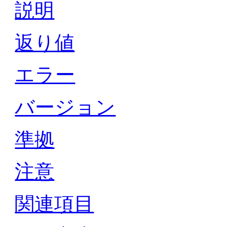
説明
返り値
エラー
バージョン
準拠
注意
関連項目