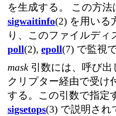
を生成する。 この方
sigwaitinfo
(2) を用
り、このファイルディ
poll
(2),
epoll
(7) で監
mask
引数には、呼び出
クリプター経由で受け
する。この引数で指定
sigsetops
(3) で説明