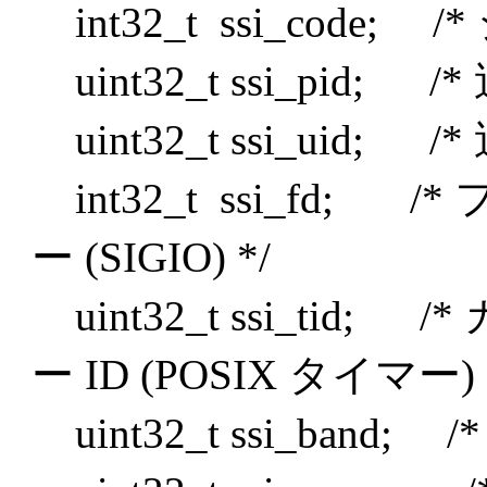
int32_t ssi_code;
uint32_t ssi_pid; /
uint32_t ssi_uid; /
int32_t ssi_fd;
ー (SIGIO) */
uint32_t ssi_tid;
ー ID (POSIX タイマー)
uint32_t ssi_band; /