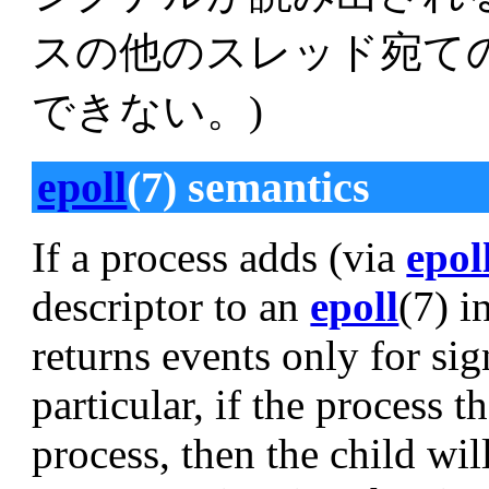
スの他のスレッド宛て
できない。)
epoll
(7) semantics
If a process adds (via
epol
descriptor to an
epoll
(7) i
returns events only for sig
particular, if the process 
process, then the child wil