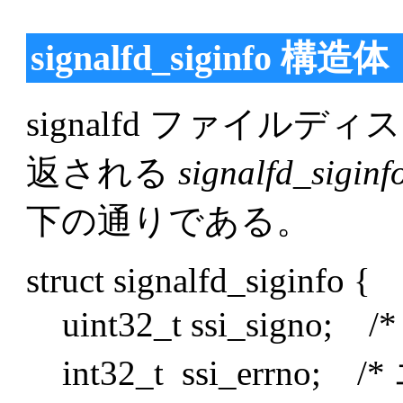
signalfd_siginfo 構造体
signalfd ファイル
返される
signalfd_siginf
下の通りである。
struct signalfd_siginfo {
uint32_t ssi_signo;
int32_t ssi_errno;