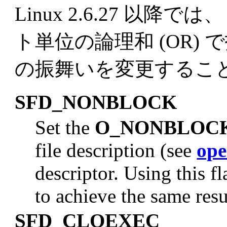
Linux 2.6.27 以
ト単位の論理和 (OR)
の振舞いを変更するこ
SFD_NONBLOCK
Set the
O_NONBLOC
file description (see
op
descriptor. Using this fl
to achieve the same resu
SFD_CLOEXEC