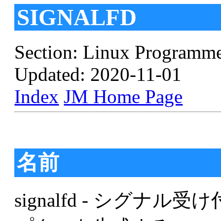
SIGNALFD
Section: Linux Programme
Updated: 2020-11-01
Index
JM Home Page
名前
signalfd - シグ