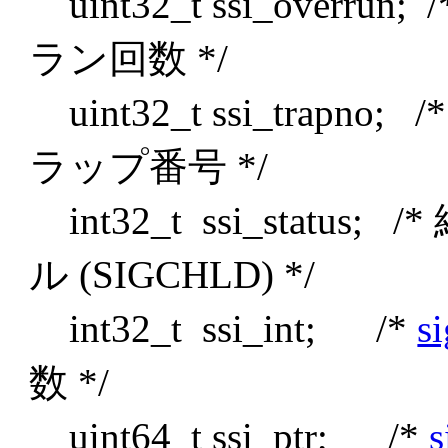
uint32_t ssi_overr
ラン回数 */
uint32_t ssi_tra
ラップ番号 */
int32_t ssi_stat
ル (SIGCHLD) */
int32_t ssi_int; /*
s
数 */
uint64_t ssi_ptr; /*
s