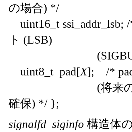
の場合) */
uint16_t ssi_addr
ト (LSB)
(SIGBUS; Linux
uint8_t pad[
X
]; /* 
(将来のフィー
確保) */ };
signalfd_siginfo
構造体