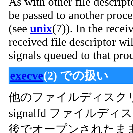
As with other file descript
be passed to another proc
(see
unix
(7)). In the rece
received file descriptor wi
signals queued to that pro
execve
(2) での扱い
他のファイルディスク
signalfd ファイル
後でオープンされたま