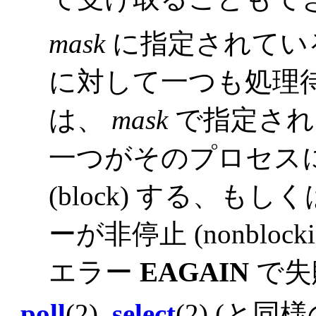
mask
に指定されてい
に対して一つも処理
は、
mask
で指定され
一つがそのプロセス
(block) する、
ーが非停止 (nonblo
エラー
EAGAIN
で失
poll
(2),
select
(2) (と同