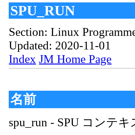
SPU_RUN
Section: Linux Programme
Updated: 2020-11-01
Index
JM Home Page
名前
spu_run - SPU コ