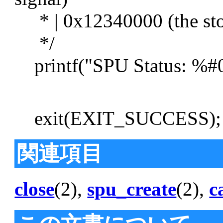
* | 0x12340000 (the sto
*/
printf("SPU Status: %#08
exit(EXIT_SUCCESS);
関連項目
close
(2),
spu_create
(2),
c