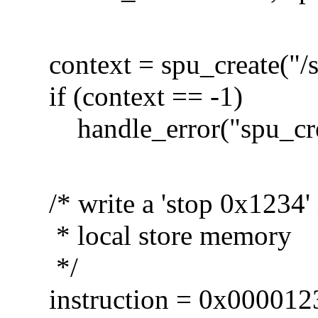
context = spu_create("/s
if (context == -1)
handle_error("spu_cre
/* write a 'stop 0x1234' 
* local store memory
*/
instruction = 0x000012