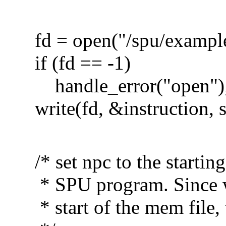
fd = open("/spu/exampl
if (fd == -1)
handle_error("open")
write(fd, &instruction, si
/* set npc to the starting
* SPU program. Since we 
* start of the mem file, t