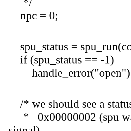
*/
npc = 0;
spu_status = spu_run(co
if (spu_status == -1)
handle_error("open")
/* we should see a statu
* 0x00000002 (spu was 
signal)