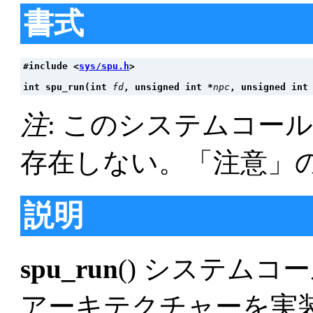
書式
#include <
sys/spu.h
>
int spu_run(int 
fd
, unsigned int *
npc
, unsigned int
注
: このシステムコールに
存在しない。「注意」
説明
spu_run
() システムコールは、
アーキテクチャーを実装し