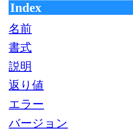
Index
名前
書式
説明
返り値
エラー
バージョン