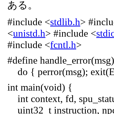
ある。
#include <
stdlib.h
> #incl
<
unistd.h
> #include <
stdi
#include <
fcntl.h
>
#define handle_error(msg)
do { perror(msg); exit(
int main(void) {
int context, fd, spu_stat
uint32_t instruction, np