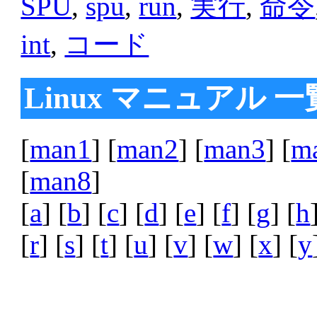
SPU
,
spu
,
run
,
実行
,
命令
int
,
コード
Linux マニュアル 一
[
man1
] [
man2
] [
man3
] [
m
[
man8
]
[
a
] [
b
] [
c
] [
d
] [
e
] [
f
] [
g
] [
h
[
r
] [
s
] [
t
] [
u
] [
v
] [
w
] [
x
] [
y