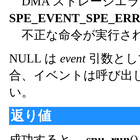
DMA ストレージエ
SPE_EVENT_SPE_ER
不正な命令が実行さ
NULL は
event
引数とし
合、イベントは呼び出
い。
返り値
成功すると、
spu_run
(