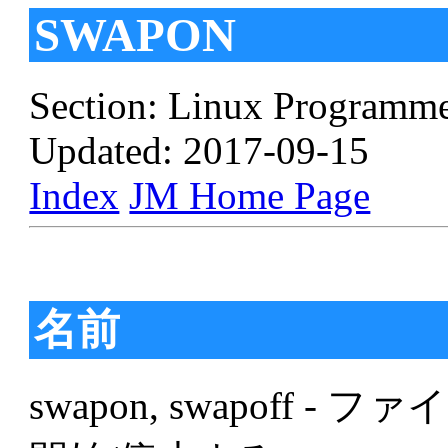
SWAPON
Section: Linux Programme
Updated: 2017-09-15
Index
JM Home Page
名前
swapon, swapoff