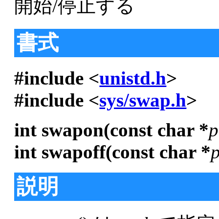
開始/停止する
書式
#include <
unistd.h
>
#include <
sys/swap.h
>
int swapon(const char *
p
int swapoff(const char *
説明