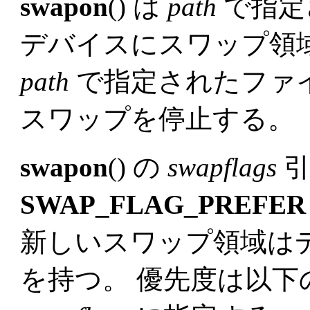
swapon
() は
path
で指定
デバイスにスワップ領
path
で指定されたファ
スワップを停止する。
swapon
() の
swapflags
引
SWAP_FLAG_PREFER
新しいスワップ領域は
を持つ。 優先度は以下