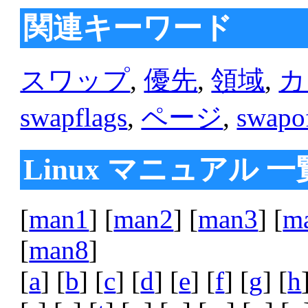
関連キーワード
スワップ
,
優先
,
領域
,
カ
swapflags
,
ページ
,
swapo
Linux マニュアル 一
[
man1
] [
man2
] [
man3
] [
m
[
man8
]
[
a
] [
b
] [
c
] [
d
] [
e
] [
f
] [
g
] [
h