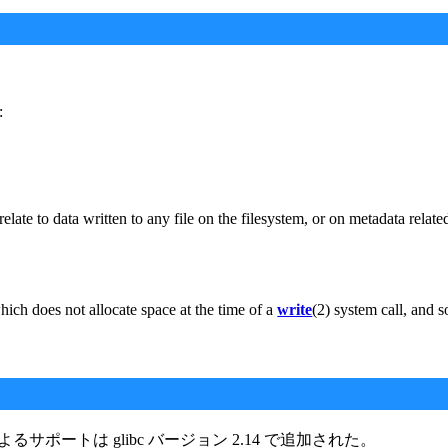
:
ate to data written to any file on the filesystem, or on metadata related 
hich does not allocate space at the time of a
write
(2) system call, and s
リによるサポートは glibc バージョン 2.14 で追加された。