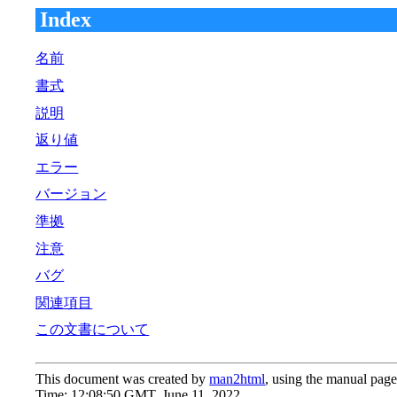
Index
名前
書式
説明
返り値
エラー
バージョン
準拠
注意
バグ
関連項目
この文書について
This document was created by
man2html
, using the manual page
Time: 12:08:50 GMT, June 11, 2022