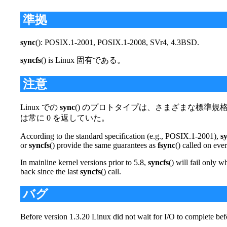
準拠
sync
(): POSIX.1-2001, POSIX.1-2008, SVr4, 4.3BSD.
syncfs
() is Linux 固有である。
注意
Linux での
sync
() のプロトタイプは、さまざまな標準規格での規定に
は常に 0 を返していた。
According to the standard specification (e.g., POSIX.1-2001),
s
or
syncfs
() provide the same guarantees as
fsync
() called on ever
In mainline kernel versions prior to 5.8,
syncfs
() will fail only w
back since the last
syncfs
() call.
バグ
Before version 1.3.20 Linux did not wait for I/O to complete bef