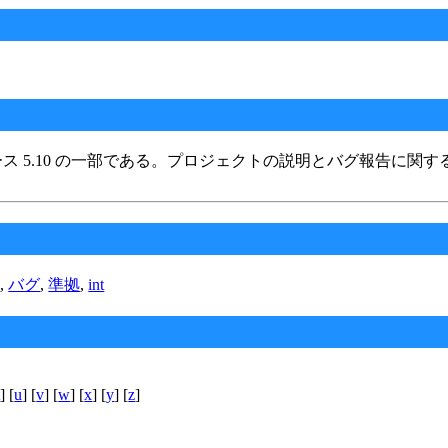
ス 5.10 の一部である。プロジェクトの説明とバグ報告に関す
ン
,
バグ
,
準拠
,
int
t
] [
u
] [
v
] [
w
] [
x
] [
y
] [
z
]