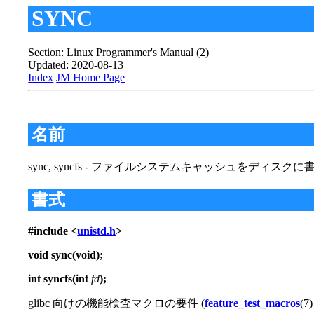
SYNC
Section: Linux Programmer's Manual (2)
Updated: 2020-08-13
Index
JM Home Page
名前
sync, syncfs - ファイルシステムキャッシュをディスク
書式
#include <
unistd.h
>
void sync(void);
int syncfs(int
fd
);
glibc 向けの機能検査マクロの要件 (
feature_test_macros
(7