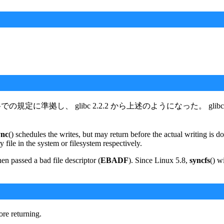
準拠し、 glibc 2.2.2 から上述のようになった。 glibc 2.2.
ync
() schedules the writes, but may return before the actual writing is
y file in the system or filesystem respectively.
hen passed a bad file descriptor (
EBADF
). Since Linux 5.8,
syncfs
() w
ore returning.