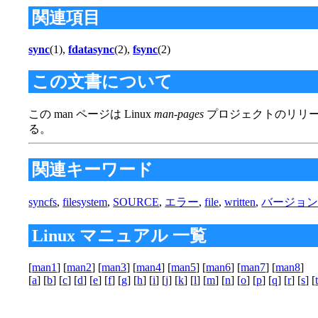
関連項目
sync
(1),
fdatasync
(2),
fsync
(2)
この文書について
この man ページは Linux
man-pages
プロジェクトのリリー
る。
関連キーワード
syncfs
,
filesystem
,
SOURCE
,
エラー
,
file
,
written
,
バージョ
Linux マニュアル 一覧
[
man1
] [
man2
] [
man3
] [
man4
] [
man5
] [
man6
] [
man7
] [
man8
]
[
a
] [
b
] [
c
] [
d
] [
e
] [
f
] [
g
] [
h
] [
i
] [
j
] [
k
] [
l
] [
m
] [
n
] [
o
] [
p
] [
q
] [
r
] [
s
] [