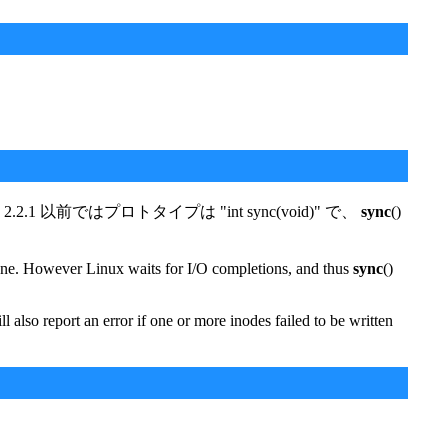
1 以前ではプロトタイプは "int sync(void)" で、
sync
()
 done. However Linux waits for I/O completions, and thus
sync
()
ill also report an error if one or more inodes failed to be written