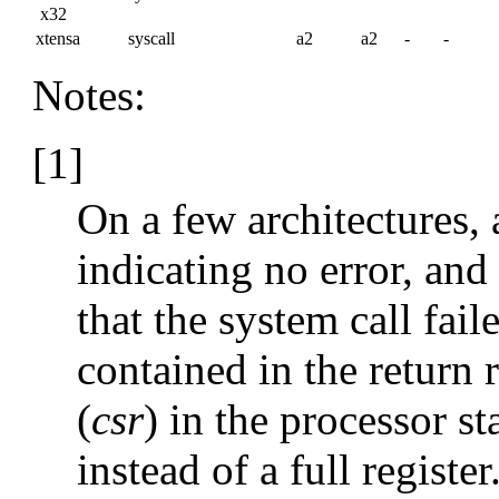
x32
xtensa
syscall
a2
a2
-
-
Notes:
[1]
On a few architectures, 
indicating no error, and 
that the system call faile
contained in the return r
(
csr
) in the processor sta
instead of a full regis