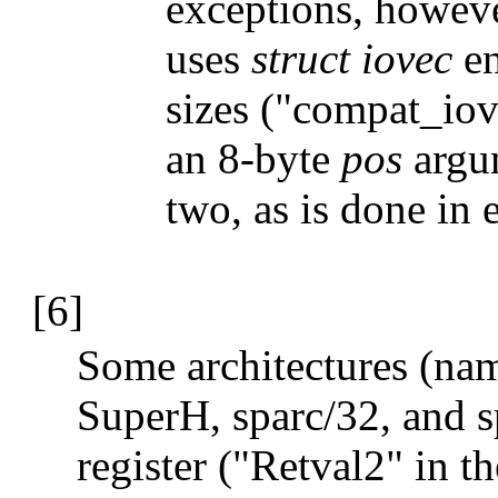
exceptions, howev
uses
struct iovec
en
sizes ("compat_iov
an 8-byte
pos
argum
two, as is done in 
[6]
Some architectures (na
SuperH, sparc/32, and s
register ("Retval2" in t