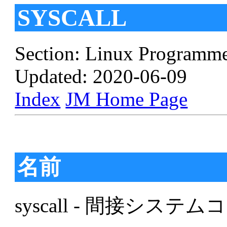
SYSCALL
Section: Linux Programme
Updated: 2020-06-09
Index
JM Home Page
名前
syscall - 間接システ