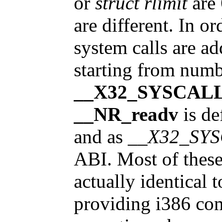
or
struct rlimit
are 
are different. In or
system calls are ad
starting from numb
__X32_SYSCAL
__NR_readv
is de
and as
__X32_SY
ABI. Most of these
actually identical 
providing i386 com