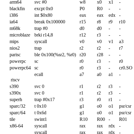
arm64
svc #0
w8
x0
x1
-
blackfin
excpt 0x0
P0
R0
-
-
i386
int $0x80
eax
eax
edx
-
ia64
break 0x100000
r15
r8
r9
r10
m68k
trap #0
d0
d0
-
-
microblaze
brki r14,8
r12
r3
-
-
mips
syscall
v0
v0
v1
a3
nios2
trap
r2
r2
-
r7
parisc
ble 0x100(%sr2, %r0)
r20
r28
-
-
powerpc
sc
r0
r3
-
r0
powerpc64
sc
r0
r3
-
cr0.S
ecall
a7
a0
a1
-
riscv
s390
svc 0
r1
r2
r3
-
s390x
svc 0
r1
r2
r3
-
superh
trap #0x17
r3
r0
r1
-
sparc/32
t 0x10
g1
o0
o1
psr/csr
sparc/64
t 0x6d
g1
o0
o1
psr/csr
tile
swint1
R10
R00
-
R01
x86-64
syscall
rax
rax
rdx
-
syscall
rax
rax
rdx
-