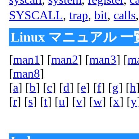
SYSCALL
,
trap
,
bit
,
calls
Linux マニュアル 一
[
man1
] [
man2
] [
man3
] [
m
[
man8
]
[
a
] [
b
] [
c
] [
d
] [
e
] [
f
] [
g
] [
h
[
r
] [
s
] [
t
] [
u
] [
v
] [
w
] [
x
] [
y