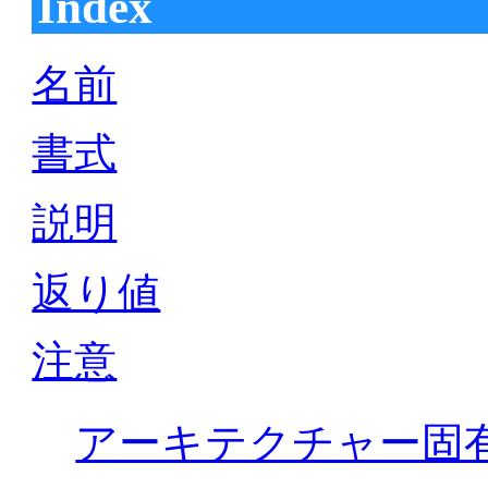
Index
名前
書式
説明
返り値
注意
アーキテクチャー固