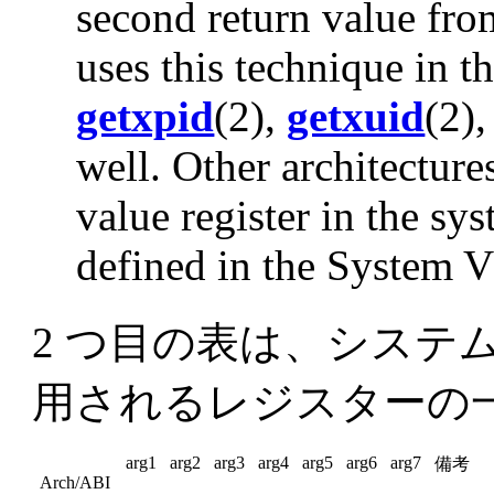
second return value fr
uses this technique in th
getxpid
(2),
getxuid
(2)
well. Other architecture
value register in the syst
defined in the System 
2 つ目の表は、システ
用されるレジスターの
arg1
arg2
arg3
arg4
arg5
arg6
arg7
備考
Arch/ABI