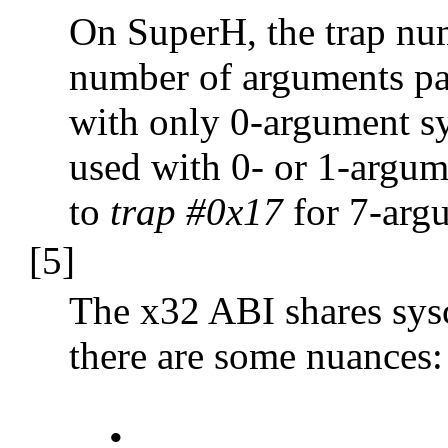
On SuperH, the trap n
number of arguments p
with only 0-argument sy
used with 0- or 1-argum
to
trap #0x17
for 7-argu
[5]
The x32 ABI shares sysc
there are some nuances:
•