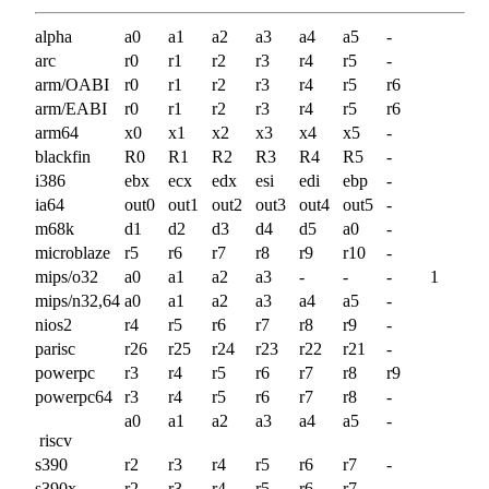
alpha
a0
a1
a2
a3
a4
a5
-
arc
r0
r1
r2
r3
r4
r5
-
arm/OABI
r0
r1
r2
r3
r4
r5
r6
arm/EABI
r0
r1
r2
r3
r4
r5
r6
arm64
x0
x1
x2
x3
x4
x5
-
blackfin
R0
R1
R2
R3
R4
R5
-
i386
ebx
ecx
edx
esi
edi
ebp
-
ia64
out0
out1
out2
out3
out4
out5
-
m68k
d1
d2
d3
d4
d5
a0
-
microblaze
r5
r6
r7
r8
r9
r10
-
mips/o32
a0
a1
a2
a3
-
-
-
1
mips/n32,64
a0
a1
a2
a3
a4
a5
-
nios2
r4
r5
r6
r7
r8
r9
-
parisc
r26
r25
r24
r23
r22
r21
-
powerpc
r3
r4
r5
r6
r7
r8
r9
powerpc64
r3
r4
r5
r6
r7
r8
-
a0
a1
a2
a3
a4
a5
-
riscv
s390
r2
r3
r4
r5
r6
r7
-
s390x
r2
r3
r4
r5
r6
r7
-