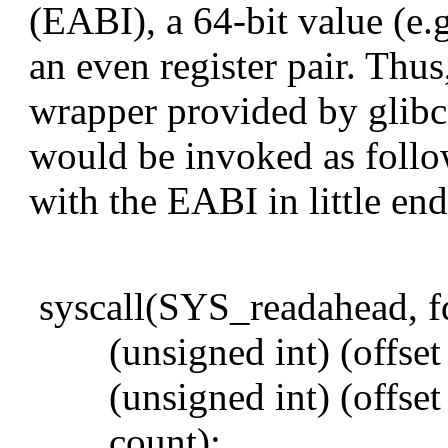
(EABI), a 64-bit value (e.
an even register pair. Thu
wrapper provided by glibc
would be invoked as follo
with the EABI in little en
syscall(SYS_readahead, fd
(unsigned int) (offset
(unsigned int) (offset 
count);