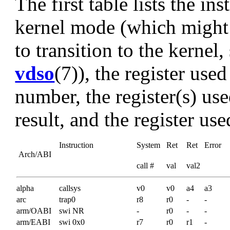
The first table lists the in
kernel mode (which might n
to transition to the kernel
vdso
(7)), the register used
number, the register(s) use
result, and the register use
Instruction
System
Ret
Ret
Error
Arch/ABI
call #
val
val2
alpha
callsys
v0
v0
a4
a3
arc
trap0
r8
r0
-
-
arm/OABI
swi NR
-
r0
-
-
arm/EABI
swi 0x0
r7
r0
r1
-