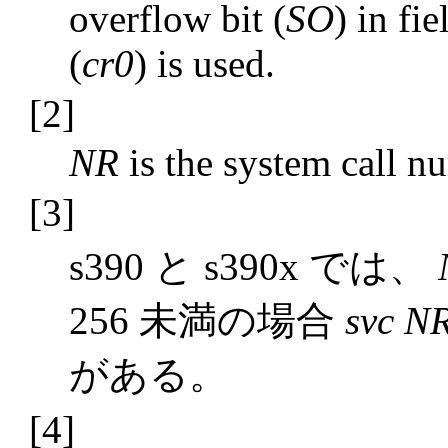
overflow bit (
SO
) in fi
(
cr0
) is used.
[2]
NR
is the system call n
[3]
s390 と s390x では、
256 未満の場合
svc N
がある。
[4]