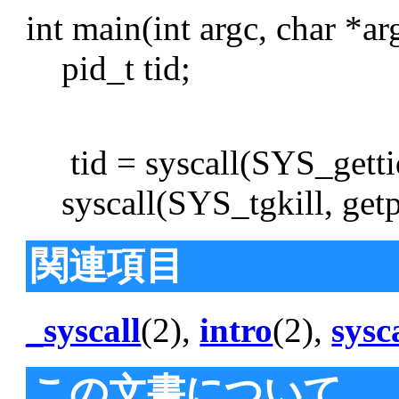
int main(int argc, char *ar
pid_t tid;
tid = syscall(SYS_getti
syscall(SYS_tgkill, getp
関連項目
_syscall
(2),
intro
(2),
sysc
この文書について