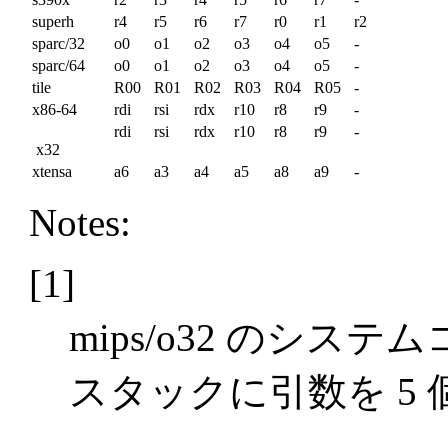
superh
r4
r5
r6
r7
r0
r1
r2
sparc/32
o0
o1
o2
o3
o4
o5
-
sparc/64
o0
o1
o2
o3
o4
o5
-
tile
R00
R01
R02
R03
R04
R05
-
x86-64
rdi
rsi
rdx
r10
r8
r9
-
rdi
rsi
rdx
r10
r8
r9
-
x32
xtensa
a6
a3
a4
a5
a8
a9
-
Notes:
[1]
mips/o32 のシス
スタックに引数を 5 