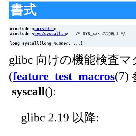
書式
#include <
unistd.h
>
#include <
sys/syscall.h
>   
/* SYS_xxx の定義用 */

long syscall(long 
number
, ...);
glibc 向けの機能検査
(
feature_test_macros
(7)
syscall
():
glibc 2.19 以降: