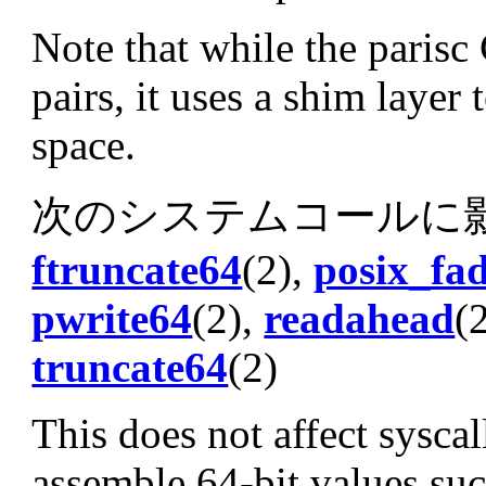
Note that while the parisc
pairs, it uses a shim layer 
space.
次のシステムコールに
ftruncate64
(2),
posix_fad
pwrite64
(2),
readahead
(
truncate64
(2)
This does not affect syscal
assemble 64-bit values su