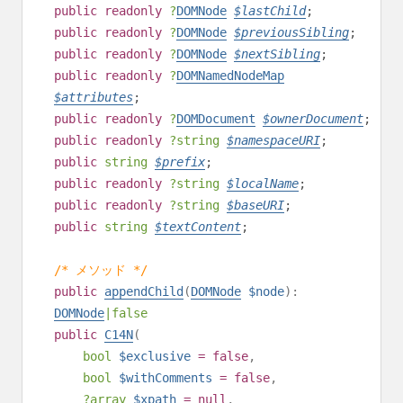
public
readonly
?
DOMNode
$
lastChild
;
public
readonly
?
DOMNode
$
previousSibling
;
public
readonly
?
DOMNode
$
nextSibling
;
public
readonly
?
DOMNamedNodeMap
$
attributes
;
public
readonly
?
DOMDocument
$
ownerDocument
;
public
readonly
?
string
$
namespaceURI
;
public
string
$
prefix
;
public
readonly
?
string
$
localName
;
public
readonly
?
string
$
baseURI
;
public
string
$
textContent
;
/* メソッド */
public
appendChild
(
DOMNode
$node
):
DOMNode
|
false
public
C14N
(
bool
$exclusive
=
false
,
bool
$withComments
=
false
,
?
array
$xpath
=
null
,