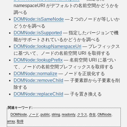
namespaceURI がデフォルトの名前空間かどうかを
調べる
DOMNode::isSameNode
— 2 つのノードが等しいか
どうかを調べる
DOMNode::isSupported
— 指定したバージョンで機
能がサポートされているかどうかを調べる
DOMNode::lookupNamespaceUri
— プレフィックス
に基づいて、ノードの名前空間 URI を取得する
DOMNode::lookupPrefix
— 名前空間 URI に基づい
て、ノードの名前空間プレフィックスを取得する
DOMNode::normalize
— ノードを正規化する
DOMNode::removeChild
— 子要素群から子要素を削
除する
DOMNode::replaceChild
— 子を置き換える
関連キーワード:
DOMNode
,
ノード
,
public
,
string
,
readonly
,
クラス
,
存在
,
OMNode
,
array
,
取得