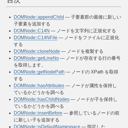
DOMNode::appendChild
— 子要素群の最後に新しい
子要素を追加する
DOMNode::C14N
— ノードを文字列に正規化する
DOMNode::C14NFile
— ノードをファイルに正規化
する
DOMNode::cloneNode
— ノードを複製する
DOMNode::getLineNo
— ノードが存在する行の番号
を取得します。
DOMNode::getNodePath
— ノードの XPath を取得
する
DOMNode::hasAttributes
— ノードが属性を保持し
ているかどうかを調べる
DOMNode::hasChildNodes
— ノードが子を保持し
ているかどうかを調べる
DOMNode::insertBefore
— 参照しているノードの前
に新しい子を追加する
DOMNode::isDefaultNamespace
— 指定した