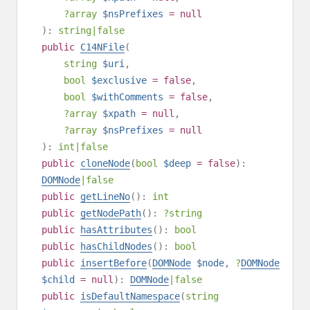
?
array
$nsPrefixes
=
null
):
string
|
false
public
C14NFile
(
string
$uri
,
bool
$exclusive
=
false
,
bool
$withComments
=
false
,
?
array
$xpath
=
null
,
?
array
$nsPrefixes
=
null
):
int
|
false
public
cloneNode
(
bool
$deep
=
false
):
DOMNode
|
false
public
getLineNo
():
int
public
getNodePath
():
?
string
public
hasAttributes
():
bool
public
hasChildNodes
():
bool
public
insertBefore
(
DOMNode
$node
,
?
DOMNode
$child
=
null
):
DOMNode
|
false
public
isDefaultNamespace
(
string