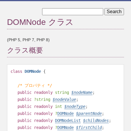
« DOMNamedNodeMap::item
DOMNode::appendChild »
DOMNode クラス
(PHP 5, PHP 7, PHP 8)
クラス概要
class
DOMNode
{
/* プロパティ */
public
readonly
string
$
nodeName
;
public
?
string
$
nodeValue
;
public
readonly
int
$
nodeType
;
public
readonly
?
DOMNode
$
parentNode
;
public
readonly
DOMNodeList
$
childNodes
;
public
readonly
?
DOMNode
$
firstChild
;