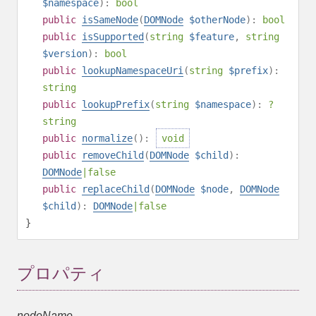
$namespace
):
bool
public
isSameNode
(
DOMNode
$otherNode
):
bool
public
isSupported
(
string
$feature
,
string
$version
):
bool
public
lookupNamespaceUri
(
string
$prefix
):
string
public
lookupPrefix
(
string
$namespace
):
?
string
public
normalize
():
void
public
removeChild
(
DOMNode
$child
):
DOMNode
|
false
public
replaceChild
(
DOMNode
$node
,
DOMNode
$child
):
DOMNode
|
false
}
プロパティ
nodeName