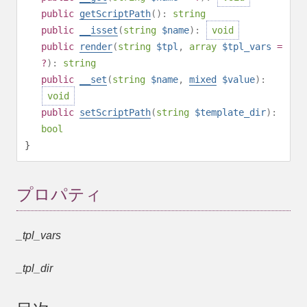
public
getScriptPath
():
string
public
__isset
(
string
$name
):
void
public
render
(
string
$tpl
,
array
$tpl_vars
=
?
):
string
public
__set
(
string
$name
,
mixed
$value
):
void
public
setScriptPath
(
string
$template_dir
):
bool
}
プロパティ
_tpl_vars
_tpl_dir