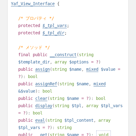
Yaf_View_Interface
{
/* プロパティ */
protected
$
_tpl_vars
;
protected
$
_tpl_dir
;
/* メソッド */
final
public
__construct
(
string
$template_dir
,
array
$options
= ?
)
public
assign
(
string
$name
,
mixed
$value
=
?
):
bool
public
assignRef
(
string
$name
,
mixed
&$value
):
bool
public
clear
(
string
$name
= ?
):
bool
public
display
(
string
$tpl
,
array
$tpl_vars
= ?
):
bool
public
eval
(
string
$tpl_content
,
array
$tpl_vars
= ?
):
string
public
__get
(
string
$name
= ?
):
void