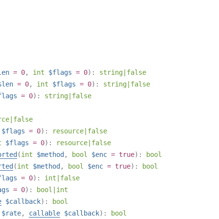
len
= 0
,
int
$flags
= 0
):
string
|
false
$len
= 0
,
int
$flags
= 0
):
string
|
false
flags
= 0
):
string
|
false
rce
|
false
$flags
= 0
):
resource
|
false
t
$flags
= 0
):
resource
|
false
orted
(
int
$method
,
bool
$enc
=
true
):
bool
rted
(
int
$method
,
bool
$enc
=
true
):
bool
flags
= 0
):
int
|
false
ags
= 0
):
bool
|
int
e
$callback
):
bool
$rate
,
callable
$callback
):
bool