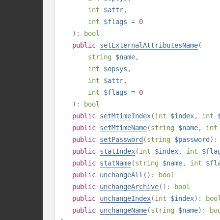
int
$attr
,
int
$flags
= 0
):
bool
public
setExternalAttributesName
(
string
$name
,
int
$opsys
,
int
$attr
,
int
$flags
= 0
):
bool
public
setMtimeIndex
(
int
$index
,
int
public
setMtimeName
(
string
$name
,
int
public
setPassword
(
string
$password
)
public
statIndex
(
int
$index
,
int
$fla
public
statName
(
string
$name
,
int
$fl
public
unchangeAll
():
bool
public
unchangeArchive
():
bool
public
unchangeIndex
(
int
$index
):
boo
public
unchangeName
(
string
$name
):
bo