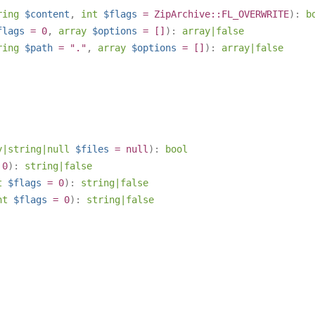
ring
$content
,
int
$flags
= ZipArchive::FL_OVERWRITE
):
b
flags
= 0
,
array
$options
= []
):
array
|
false
ring
$path
= "."
,
array
$options
= []
):
array
|
false
y
|
string
|
null
$files
=
null
):
bool
 0
):
string
|
false
t
$flags
= 0
):
string
|
false
nt
$flags
= 0
):
string
|
false