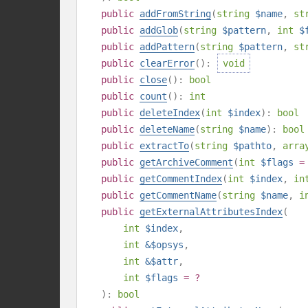
public
addFromString
(
string
$name
,
st
public
addGlob
(
string
$pattern
,
int
$
public
addPattern
(
string
$pattern
,
st
public
clearError
():
void
public
close
():
bool
public
count
():
int
public
deleteIndex
(
int
$index
):
bool
public
deleteName
(
string
$name
):
bool
public
extractTo
(
string
$pathto
,
arra
public
getArchiveComment
(
int
$flags
=
public
getCommentIndex
(
int
$index
,
in
public
getCommentName
(
string
$name
,
i
public
getExternalAttributesIndex
(
int
$index
,
int
&$opsys
,
int
&$attr
,
int
$flags
= ?
):
bool