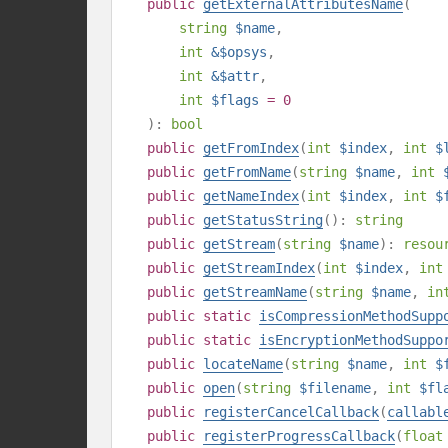
public
getExternalAttributesName
(
string
$name
,
int
&$opsys
,
int
&$attr
,
int
$flags
= 0
):
bool
public
getFromIndex
(
int
$index
,
int
$
public
getFromName
(
string
$name
,
int
public
getNameIndex
(
int
$index
,
int
$
public
getStatusString
():
string
public
getStream
(
string
$name
):
resou
public
getStreamIndex
(
int
$index
,
int
public
getStreamName
(
string
$name
,
in
public
static
isCompressionMethodSupp
public
static
isEncryptionMethodSuppo
public
locateName
(
string
$name
,
int
$
public
open
(
string
$filename
,
int
$fl
public
registerCancelCallback
(
callabl
public
registerProgressCallback
(
float