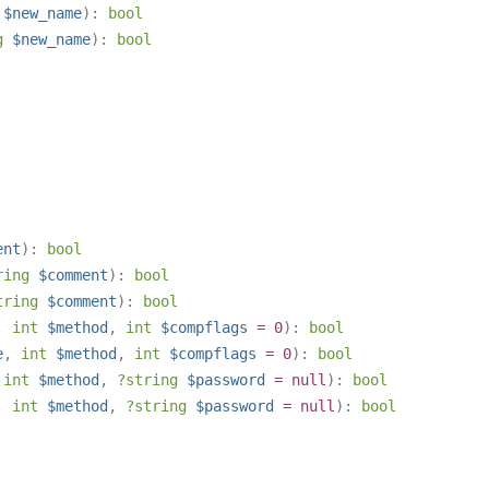
$new_name
):
bool
g
$new_name
):
bool
ent
):
bool
ring
$comment
):
bool
tring
$comment
):
bool
,
int
$method
,
int
$compflags
= 0
):
bool
e
,
int
$method
,
int
$compflags
= 0
):
bool
,
int
$method
,
?
string
$password
=
null
):
bool
,
int
$method
,
?
string
$password
=
null
):
bool