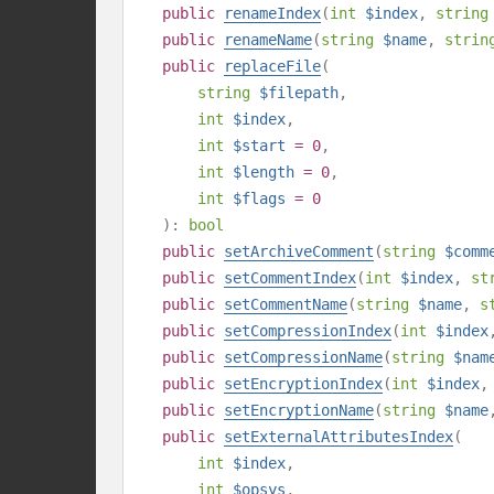
public
renameIndex
(
int
$index
,
string
public
renameName
(
string
$name
,
strin
public
replaceFile
(
string
$filepath
,
int
$index
,
int
$start
= 0
,
int
$length
= 0
,
int
$flags
= 0
):
bool
public
setArchiveComment
(
string
$comm
public
setCommentIndex
(
int
$index
,
st
public
setCommentName
(
string
$name
,
s
public
setCompressionIndex
(
int
$index
public
setCompressionName
(
string
$nam
public
setEncryptionIndex
(
int
$index
public
setEncryptionName
(
string
$name
public
setExternalAttributesIndex
(
int
$index
,
int
$opsys
,