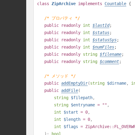
class
ZipArchive
implements
Countable
{
/* プロパティ */
public
readonly
int
$
lastId
;
public
readonly
int
$
status
;
public
readonly
int
$
statusSys
;
public
readonly
int
$
numFiles
;
public
readonly
string
$
filename
;
public
readonly
string
$
comment
;
/* メソッド */
public
addEmptyDir
(
string
$dirname
,
i
public
addFile
(
string
$filepath
,
string
$entryname
= ""
,
int
$start
= 0
,
int
$length
= 0
,
int
$flags
= ZipArchive::FL_OVERW
):
bool