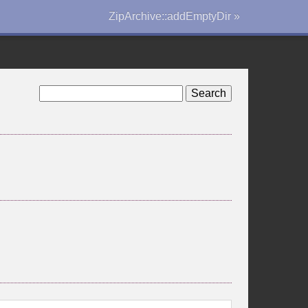
ZipArchive::addEmptyDir »