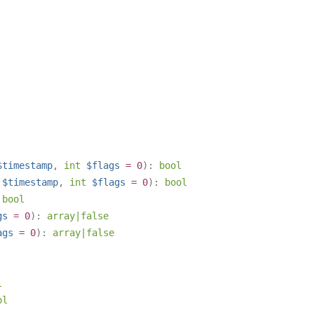
$timestamp
,
int
$flags
= 0
):
bool
$timestamp
,
int
$flags
= 0
):
bool
:
bool
gs
= 0
):
array
|
false
ags
= 0
):
array
|
false
l
ol