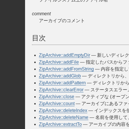
comment
アーカイブのコメント
目次
ZipArchive::addEmptyDir
— 新しいディレ
ZipArchive::addFile
— 指定したパスからファ
ZipArchive::addFromString
— 内容を指定し
ZipArchive::addGlob
— ディレクトリから、
ZipArchive::addPattern
— ディレクトリから
ZipArchive::clearError
— ステータスエラーメ
ZipArchive::close
— アクティブな (オー
ZipArchive::count
— アーカイブにあるファ
ZipArchive::deleteIndex
— インデックスを
ZipArchive::deleteName
— 名前を使用し
ZipArchive::extractTo
— アーカイブの内容