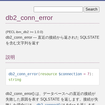
« db2_commit
db2_conn_errormsg »
db2_conn_error
(PECL ibm_db2 >= 1.0.0)
db2_conn_error
—
直近の接続から返された SQLSTATE
を含む文字列を返す
説明
db2_conn_error
(
resource
$connection
= ?
):
string
db2_conn_error()
は、データベースへの直近の接続が
失敗した原因を表す SQLSTATE を返します。接続が失
敗した場合には、
db2_connect()
は
を返します。