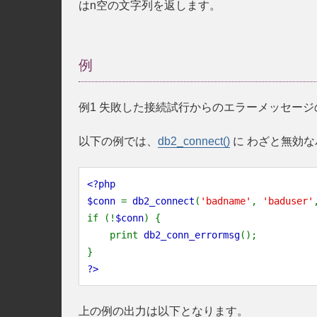
はn空の文字列を返します。
例
例1 失敗した接続試行からのエラーメッセージ
以下の例では、
db2_connect()
に わざと無効な
<?php
$conn
=
db2_connect
(
'badname'
,
'baduser'
if (!
$conn
) {
print
db2_conn_errormsg
();
}
?>
上の例の出力は以下となります。