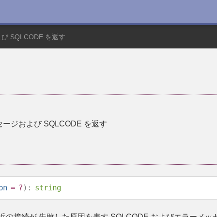
 SQLCODE を返す
ジおよび SQLCODE を返す
on
= ?
):
string
の接続が 失敗した原因を表す SQLCODE およびエラーメ