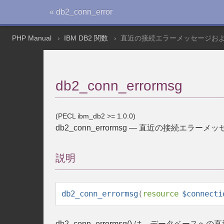
« db2_conn_error
PHP Manual
IBM DB2 関数
直近の接続エラーメッセージおよび
db2_conn_errormsg
(PECL ibm_db2 >= 1.0.0)
db2_conn_errormsg
—
直近の接続エラーメッセー
説明
db2_conn_errormsg
(
resource
$connecti
db2_conn_errormsg()
は、データベースへの直近