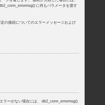
db2_conn_errormsg()
に何もパラメータを渡す
特定の接続についてのエラーメッセージおよび
するエラーがない場合には、
db2_conn_errormsg()