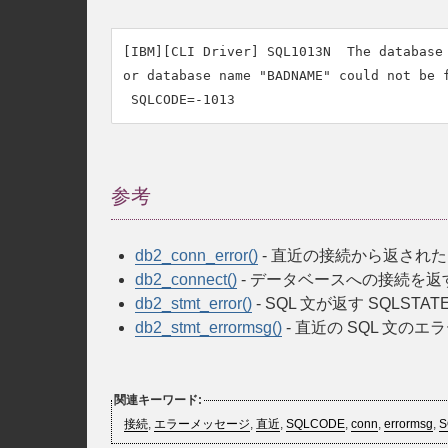
[IBM][CLI Driver] SQL1013N  The database 
or database name "BADNAME" could not be f
参考
db2_conn_error()
- 直近の接続から返された 
db2_connect()
- データベースへの接続を返
db2_stmt_error()
- SQL 文が返す SQLST
db2_stmt_errormsg()
- 直近の SQL 文
関連キーワード:
接続
,
エラーメッセージ
,
直近
,
SQLCODE
,
conn
,
errormsg
,
S