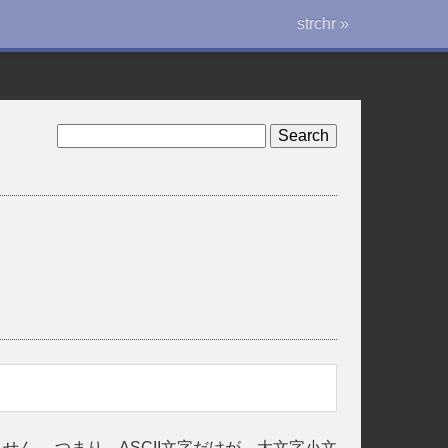
strchr »
ん。 つまり、ASCII文字だけが、大文字小文