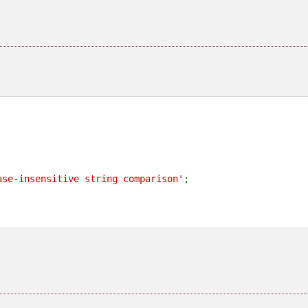
ase-insensitive string comparison'
;