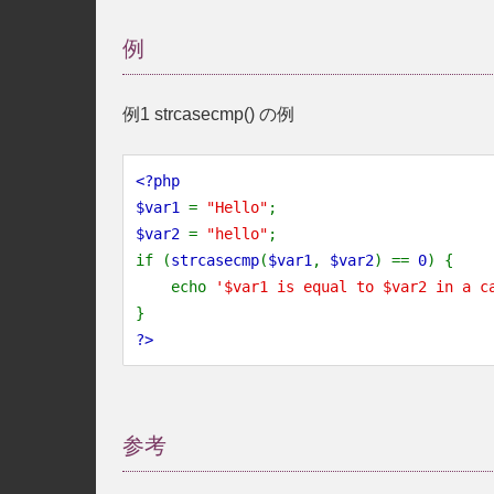
例
例1
strcasecmp()
の例
<?php
$var1
=
"Hello"
;
$var2
=
"hello"
;
if (
strcasecmp
(
$var1
,
$var2
) ==
0
) {
echo
'$var1 is equal to $var2 in a c
}
?>
参考