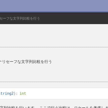
セーフな文字列比較を行う
ナリセーフな文字列比較を行う
string2
):
int
列比較を行います。 ここで行う比較は、ロケールを考慮しませ