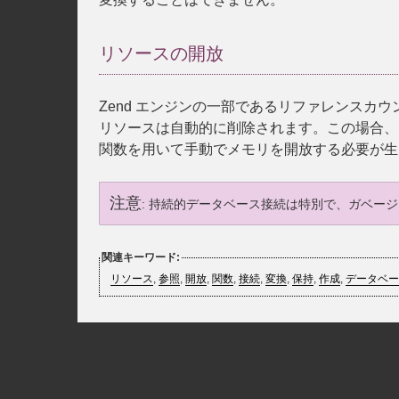
リソースの開放
Zend エンジンの一部であるリファレンスカ
リソースは自動的に削除されます。この場合、この
関数を用いて手動でメモリを開放する必要が生
注意
:
持続的データベース接続は特別で、ガベー
関連キーワード:
リソース
,
参照
,
開放
,
関数
,
接続
,
変換
,
保持
,
作成
,
データベー