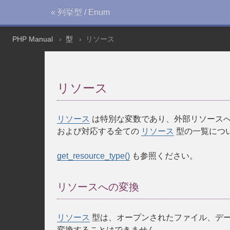
« 列挙型 / Enum
PHP Manual
型
リソース
リソース
リソース
は特別な変数であり、外部リソースへ
および対応する全ての
リソース
型の一覧につ
get_resource_type()
も参照ください。
リソースへの変換
リソース
型は、オープンされたファイル、デー
変換することはできません。