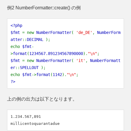
例2
NumberFormatter::create()
の例
<?php
$fmt
= new
NumberFormatter
(
'de_DE'
,
NumberForm
atter
::
DECIMAL
);
echo
$fmt
-
>
format
(
1234567.891234567890000
).
"\n"
;
$fmt
= new
NumberFormatter
(
'it'
,
NumberFormatt
er
::
SPELLOUT
);
echo
$fmt
->
format
(
1142
).
"\n"
;
?>
上の例の出力は以下となります。
1.234.567,891
