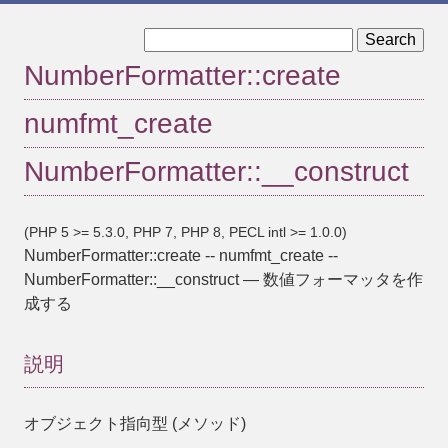
« NumberFormatter
NumberFormatter::formatCurrency »
NumberFormatter::create
numfmt_create
NumberFormatter::__construct
(PHP 5 >= 5.3.0, PHP 7, PHP 8, PECL intl >= 1.0.0)
NumberFormatter::create
--
numfmt_create
--
NumberFormatter::__construct
—
数値フォーマッタを作
成する
説明
オブジェクト指向型 (メソッド)