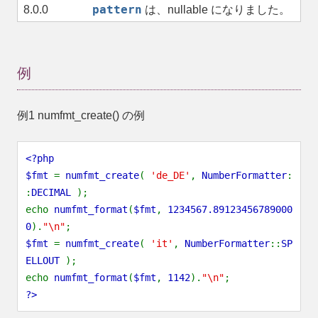
pattern
8.0.0
は、nullable になりました。
例
例1
numfmt_create()
の例
<?php
$fmt
=
numfmt_create
(
'de_DE'
,
NumberFormatter
:
:
DECIMAL
);
echo
numfmt_format
(
$fmt
,
1234567.89123456789000
0
).
"\n"
;
$fmt
=
numfmt_create
(
'it'
,
NumberFormatter
::
SP
ELLOUT
);
echo
numfmt_format
(
$fmt
,
1142
).
"\n"
;
?>