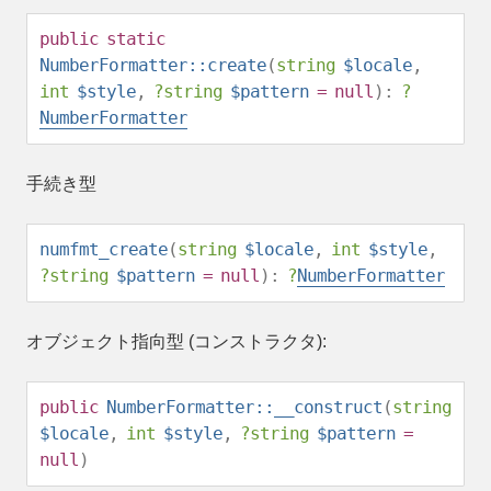
public
static
NumberFormatter::create
(
string
$locale
,
int
$style
,
?
string
$pattern
=
null
):
?
NumberFormatter
手続き型
numfmt_create
(
string
$locale
,
int
$style
,
?
string
$pattern
=
null
):
?
NumberFormatter
オブジェクト指向型 (コンストラクタ):
public
NumberFormatter::__construct
(
string
$locale
,
int
$style
,
?
string
$pattern
=
null
)