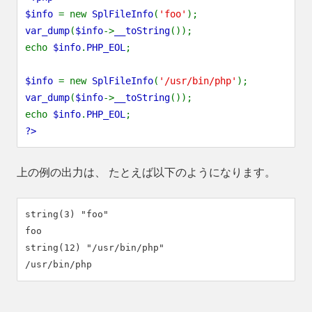
$info
= new
SplFileInfo
(
'foo'
);
var_dump
(
$info
->
__toString
());
echo
$info
.
PHP_EOL
;
$info
= new
SplFileInfo
(
'/usr/bin/php'
);
var_dump
(
$info
->
__toString
());
echo
$info
.
PHP_EOL
;
?>
上の例の出力は、 たとえば以下のようになります。
string(3) "foo"

foo

string(12) "/usr/bin/php"
