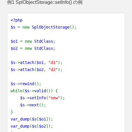
例1
SplObjectStorage::setInfo()
の例
<?php
$s
= new
SplObjectStorage
();
$o1
= new
StdClass
;
$o2
= new
StdClass
;
$s
->
attach
(
$o1
,
"d1"
);
$s
->
attach
(
$o2
,
"d2"
);
$s
->
rewind
();
while(
$s
->
valid
()) {
$s
->
setInfo
(
"new"
);
$s
->
next
();
}
var_dump
(
$s
[
$o1
]);
var_dump
(
$s
[
$o2
]);