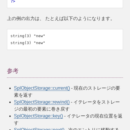
?>
上の例の出力は、 たとえば以下のようになります。
string(3) "new"

参考
SplObjectStorage::current()
- 現在のストレージの要
素を返す
SplObjectStorage::rewind()
- イテレータをストレー
ジの最初の要素に巻き戻す
SplObjectStorage::key()
- イテレータの現在位置を返
す
SplObjectStorage::next()
- 次のエントリに移動する