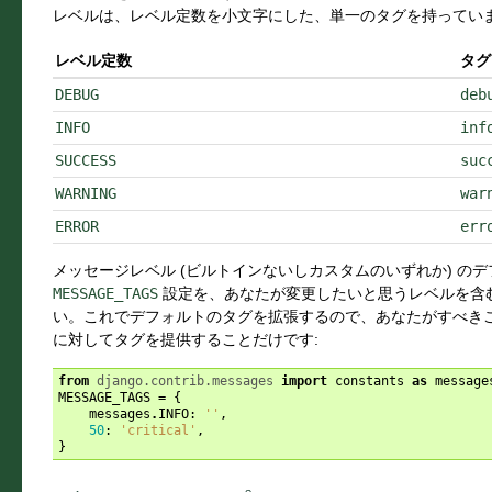
レベルは、レベル定数を小文字にした、単一のタグを持ってい
レベル定数
タグ
DEBUG
deb
INFO
inf
SUCCESS
suc
WARNING
war
ERROR
err
メッセージレベル (ビルトインないしカスタムのいずれか) の
MESSAGE_TAGS
設定を、あなたが変更したいと思うレベルを含
い。これでデフォルトのタグを拡張するので、あなたがすべき
に対してタグを提供することだけです:
from
django.contrib.messages
import
constants
as
message
MESSAGE_TAGS
=
{
messages
.
INFO
:
''
,
50
:
'critical'
,
}