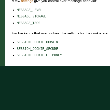
A few
settings
give you control over message behavior:
MESSAGE_LEVEL
MESSAGE_STORAGE
MESSAGE_TAGS
For backends that use cookies, the settings for the cookie are 
SESSION_COOKIE_DOMAIN
SESSION_COOKIE_SECURE
SESSION_COOKIE_HTTPONLY