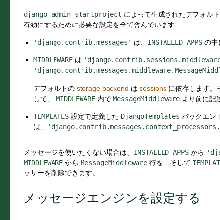
django-admin
startproject
によって生成されたデフォル
有効にするために必要な設定を全て含んでいます:
'django.contrib.messages'
は、
INSTALLED_APPS
の中
MIDDLEWARE
は
'django.contrib.sessions.middlewar
'django.contrib.messages.middleware.MessageMidd
デフォルトの
storage backend
は
sessions
に依存します。
して、
MIDDLEWARE
内で
MessageMiddleware
より前に記
TEMPLATES
設定で定義した
DjangoTemplates
バックエン
は、
'django.contrib.messages.context_processors.
メッセージを使いたくない場合は、
INSTALLED_APPS
から
'dj
MIDDLEWARE
から
MessageMiddleware
行を、そして
TEMPLAT
ッサーを削除できます。
メッセージエンジンを設定する