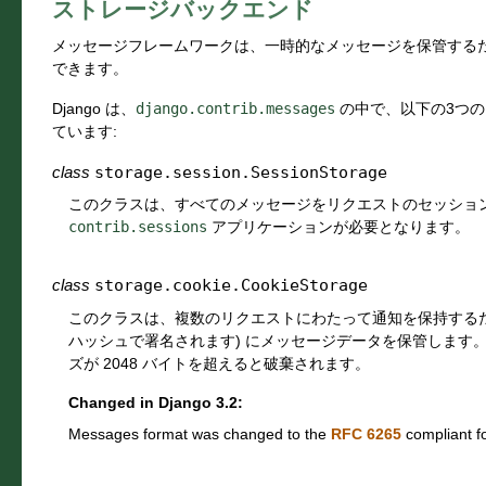
ストレージバックエンド
メッセージフレームワークは、一時的なメッセージを保管する
できます。
Django は、
django.contrib.messages
の中で、以下の3つ
ています:
class
storage.session.
SessionStorage
このクラスは、すべてのメッセージをリクエストのセッション内
contrib.sessions
アプリケーションが必要となります。
class
storage.cookie.
CookieStorage
このクラスは、複数のリクエストにわたって通知を保持するために
ハッシュで署名されます) にメッセージデータを保管します。古
ズが 2048 バイトを超えると破棄されます。
Changed in Django 3.2:
Messages format was changed to the
RFC 6265
compliant f