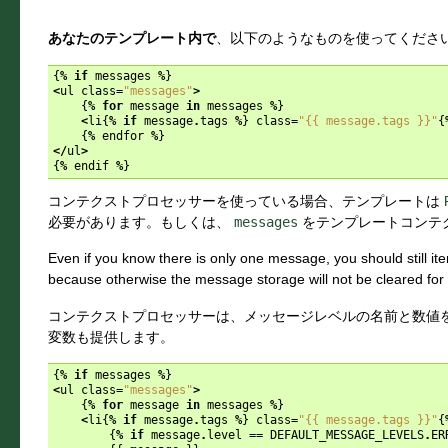
あなたのテンプレート内で
、以下のようなものを使ってください
{
%
if
messages
%
}
<
ul
class
=
"messages"
>
{
%
for
message
in
messages
%
}
<
li
{
%
if
message
.
tags
%
}
class
=
"{{ message.tags }}"
{
{
%
endfor
%
}
</
ul
>
{
%
endif
%
}
コンテクストプロセッサーを使っている場合、テンプレートは
必要があります。もしくは、
messages
をテンプレートコンテ
Even if you know there is only one message, you should still it
because otherwise the message storage will not be cleared for 
コンテクストプロセッサーは、メッセージレベルの名前と数値
変数も提供します。
{
%
if
messages
%
}
<
ul
class
=
"messages"
>
{
%
for
message
in
messages
%
}
<
li
{
%
if
message
.
tags
%
}
class
=
"{{ message.tags }}"
{
{
%
if
message
.
level
==
DEFAULT_MESSAGE_LEVELS
.
ER