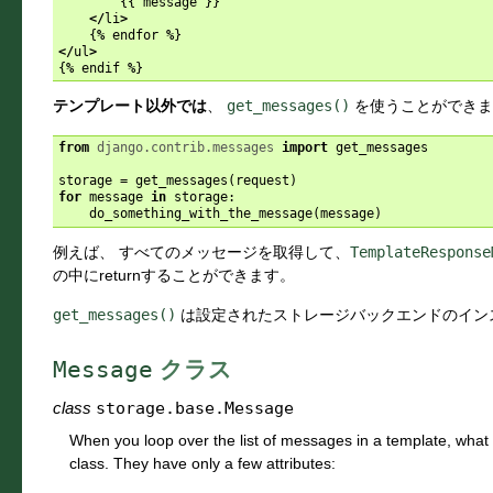
{{
message
}}
</
li
>
{
%
endfor
%
}
</
ul
>
{
%
endif
%
}
テンプレート以外では
、
get_messages()
を使うことができま
from
django.contrib.messages
import
get_messages
storage
=
get_messages
(
request
)
for
message
in
storage
:
do_something_with_the_message
(
message
)
例えば、 すべてのメッセージを取得して、
TemplateResponse
の中にreturnすることができます。
get_messages()
は設定されたストレージバックエンドのイン
Message
クラス
class
storage.base.
Message
When you loop over the list of messages in a template, what
class. They have only a few attributes: