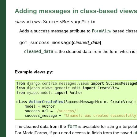
Adding messages in class-based view
class
views.
SuccessMessageMixin
Adds a success message attribute to
FormView
based class
get_success_message
(
cleaned_data
)
cleaned_data
is the cleaned data from the form which is 
Example views.py
:
from
django.contrib.messages.views
import
SuccessMessage
from
django.views.generic.edit
import
CreateView
from
myapp.models
import
Author
class
AuthorCreateView
(
SuccessMessageMixin
,
CreateView
):
model
=
Author
success_url
=
'/success/'
success_message
=
"
%(name)s
 was created successfully
The cleaned data from the
form
is available for string interpol
For ModelForms, if you need access to fields from the saved
o