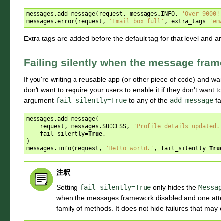
messages
.
add_message
(
request
,
messages
.
INFO
,
'Over 9000!
messages
.
error
(
request
,
'Email box full'
,
extra_tags
=
'em
Extra tags are added before the default tag for that level and 
Failing silently when the message fram
If you're writing a reusable app (or other piece of code) and wa
don't want to require your users to enable it if they don't want
argument
fail_silently=True
to any of the
add_message
fa
messages
.
add_message
(
request
,
messages
.
SUCCESS
,
'Profile details updated.
fail_silently
=
True
,
)
messages
.
info
(
request
,
'Hello world.'
,
fail_silently
=
Tru
注釈
Setting
fail_silently=True
only hides the
Messa
when the messages framework disabled and one att
family of methods. It does not hide failures that may