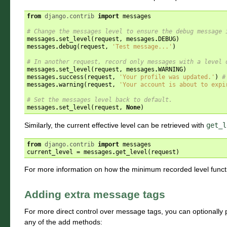
from
django.contrib
import
messages
# Change the messages level to ensure the debug message 
messages
.
set_level
(
request
,
messages
.
DEBUG
)
messages
.
debug
(
request
,
'Test message...'
)
# In another request, record only messages with a level 
messages
.
set_level
(
request
,
messages
.
WARNING
)
messages
.
success
(
request
,
'Your profile was updated.'
)
#
messages
.
warning
(
request
,
'Your account is about to expi
# Set the messages level back to default.
messages
.
set_level
(
request
,
None
)
Similarly, the current effective level can be retrieved with
get_l
from
django.contrib
import
messages
current_level
=
messages
.
get_level
(
request
)
For more information on how the minimum recorded level funct
Adding extra message tags
For more direct control over message tags, you can optionally p
any of the add methods: