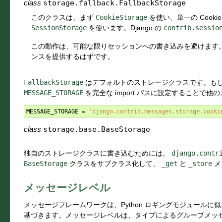
class
storage.fallback.
FallbackStorage
このクラスは、まず
CookieStorage
を使い、単一の Cook
SessionStorage
を使います。Django の
contrib.sessio
この動作は、可能な限りセッションへの書き込みを避けます
ンスを提供するはずです。
FallbackStorage
はデフォルトのストレージクラスです。も
MESSAGE_STORAGE
を完全な import パスに設定することで
MESSAGE_STORAGE
=
'django.contrib.messages.storage.cooki
class
storage.base.
BaseStorage
独自のストレージクラスに書き込むためには、
django.contr
BaseStorage
クラスをサブクラス化して、
_get
と
_store
メ
メッセージレベル
メッセージフレームワークは、Python ロギングモジュール
基づきます。メッセージレベルは、タイプによるグループメッ