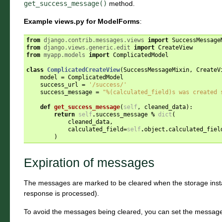
get_success_message()
method.
Example views.py for ModelForms
:
from
django.contrib.messages.views
import
SuccessMessage
from
django.views.generic.edit
import
CreateView
from
myapp.models
import
ComplicatedModel
class
ComplicatedCreateView
(
SuccessMessageMixin
,
CreateV
model
=
ComplicatedModel
success_url
=
'/success/'
success_message
=
"
%(calculated_field)s
 was created 
def
get_success_message
(
self
,
cleaned_data
):
return
self
.
success_message
%
dict
(
cleaned_data
,
calculated_field
=
self
.
object
.
calculated_fiel
)
Expiration of messages
The messages are marked to be cleared when the storage insta
response is processed).
To avoid the messages being cleared, you can set the messag