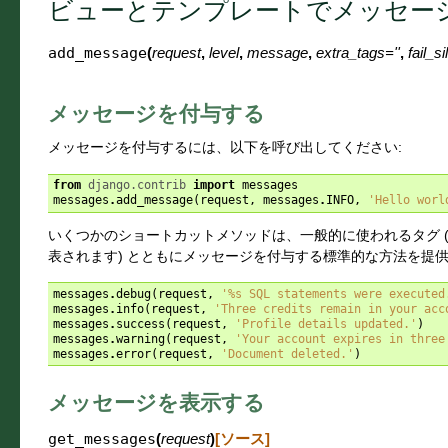
ビューとテンプレートでメッセー
add_message
(
request
,
level
,
message
,
extra_tags
=
''
,
fail_si
メッセージを付与する
メッセージを付与するには、以下を呼び出してください:
from
django.contrib
import
messages
messages
.
add_message
(
request
,
messages
.
INFO
,
'Hello worl
いくつかのショートカットメソッドは、一般的に使われるタグ (
表されます) とともにメッセージを付与する標準的な方法を提供
messages
.
debug
(
request
,
'
%s
 SQL statements were executed
messages
.
info
(
request
,
'Three credits remain in your acc
messages
.
success
(
request
,
'Profile details updated.'
)
messages
.
warning
(
request
,
'Your account expires in three
messages
.
error
(
request
,
'Document deleted.'
)
メッセージを表示する
get_messages
(
request
)
[ソース]