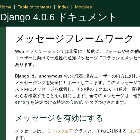
Home
|
Table of contents
|
Index
|
Modules
Django 4.0.6 ドキュメント
メッセージフレームワーク
Web アプリケーションでは非常に一般的に、フォームやその
ユーザーに向けて一過性の通知メッセージ ("フラッシュメッセー
あります。
Django は、anonymous および認証済みユーザーの両方に対
メッセージングを完全にサポートしています。このメッセージ
スト内にメッセージを保管し、その後のリクエスト (通常、直後
れらを検索することを可能にします。全てのメッセージは、優先
error
) を決定づける特定の
level
でタグづけされます。
メッセージを有効にする
メッセージは、
ミドルウェア
クラスと、それに対応する
コン
ます。