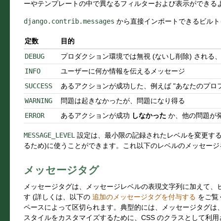
ーやテンプレートの中で異なるフィルターおよび表示ができる
django.contrib.messages
から直接インポートできるビルト
定数
目的
DEBUG
プロダクション環境では無視 (ないし削除) される
INFO
ユーザーに何か情報を伝えるメッセージ
SUCCESS
あるアクションが成功した、例えば "あなたのプロ
WARNING
問題は起きなかったが、問題になり得る
ERROR
あるアクションが成功
しなかった
か、他の問題が
MESSAGE_LEVEL
設定は、最小限の記録されたレベルを変更する
るため)に使うことができます。これ以下のレベルのメッセー
メッセージタグ
メッセージタグは、メッセージレベルの表現文字列に加えて、
す (詳しくは、以下の
追加のメッセージタグを付与する
をご覧
ペースによって区切られます。典型的には、メッセージタグは
スタイルをカスタマイズするために、CSS のクラスとして利