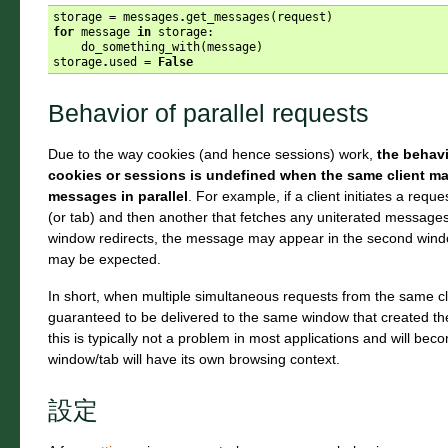
storage
=
messages
.
get_messages
(
request
)
for
message
in
storage
:
do_something_with
(
message
)
storage
.
used
=
False
Behavior of parallel requests
Due to the way cookies (and hence sessions) work,
the behav
cookies or sessions is undefined when the same client mak
messages in parallel
. For example, if a client initiates a re
(or tab) and then another that fetches any uniterated messages 
window redirects, the message may appear in the second window
may be expected.
In short, when multiple simultaneous requests from the same c
guaranteed to be delivered to the same window that created the
this is typically not a problem in most applications and will 
window/tab will have its own browsing context.
設定