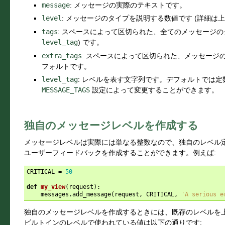
message
: メッセージの実際のテキストです。
level
: メッセージのタイプを説明する数値です (詳細は
tags
: スペースによって区切られた、全てのメッセージの
level_tag
) です。
extra_tags
: スペースによって区切られた、メッセージ
フォルトです。
level_tag
: レベルを表す文字列です。デフォルトでは
MESSAGE_TAGS
設定によって変更することができます。
独自のメッセージレベルを作成する
メッセージレベルは実際には単なる整数なので、独自のレベル
ユーザーフィードバックを作成することができます。例えば:
CRITICAL
=
50
def
my_view
(
request
):
messages
.
add_message
(
request
,
CRITICAL
,
'A serious e
独自のメッセージレベルを作成するときには、既存のレベルを
ビルトインのレベルで使われている値は以下の通りです: