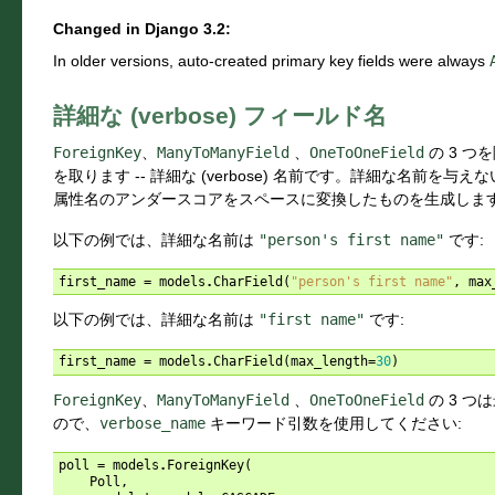
Changed in Django 3.2:
In older versions, auto-created primary key fields were always
詳細な (verbose) フィールド名
ForeignKey
、
ManyToManyField
、
OneToOneField
の 3 つ
を取ります -- 詳細な (verbose) 名前です。詳細な名前を与え
属性名のアンダースコアをスペースに変換したものを生成しま
以下の例では、詳細な名前は
"person's
first
name"
です:
first_name
=
models
.
CharField
(
"person's first name"
,
max
以下の例では、詳細な名前は
"first
name"
です:
first_name
=
models
.
CharField
(
max_length
=
30
)
ForeignKey
、
ManyToManyField
、
OneToOneField
の 3 
ので、
verbose_name
キーワード引数を使用してください:
poll
=
models
.
ForeignKey
(
Poll
,