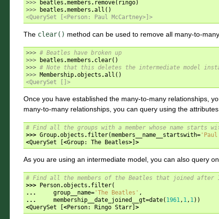
>>> 
beatles
.
members
.
remove
(
ringo
)
>>> 
beatles
.
members
.
all
()
<QuerySet [<Person: Paul McCartney>]>
The
clear()
method can be used to remove all many-to-many r
>>> 
# Beatles have broken up
>>> 
beatles
.
members
.
clear
()
>>> 
# Note that this deletes the intermediate model inst
>>> 
Membership
.
objects
.
all
()
<QuerySet []>
Once you have established the many-to-many relationships, you
many-to-many relationships, you can query using the attribute
# Find all the groups with a member whose name starts wi
>>>
Group
.
objects
.
filter
(
members__name__startswith
=
'Paul
<
QuerySet
[
<
Group
:
The
Beatles
>
]
>
As you are using an intermediate model, you can also query on i
# Find all the members of the Beatles that joined after 
>>>
Person
.
objects
.
filter
(
...
group__name
=
'The Beatles'
,
...
membership__date_joined__gt
=
date
(
1961
,
1
,
1
))
<
QuerySet
[
<
Person
:
Ringo
Starr
]
>