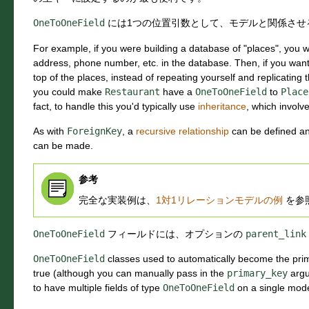
OneToOneField
には1つの位置引数として、モデルと関係させ
For example, if you were building a database of "places", you w
address, phone number, etc. in the database. Then, if you want
top of the places, instead of repeating yourself and replicating t
you could make
Restaurant
have a
OneToOneField
to
Place
fact, to handle this you'd typically use
inheritance
, which involve
As with
ForeignKey
, a
recursive relationship
can be defined a
can be made.
参考
完全な実装例は、
1対1リレーションモデルの例
を参
OneToOneField
フィールドには、オプションの
parent_link
OneToOneField
classes used to automatically become the prim
true (although you can manually pass in the
primary_key
argum
to have multiple fields of type
OneToOneField
on a single mode