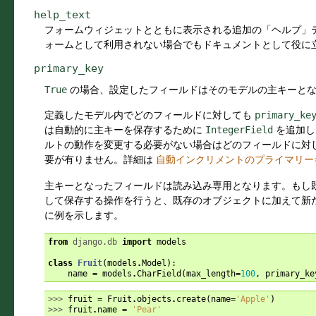
help_text
フォームウィジェットとともに表示される追加の「ヘルプ」
ォームとして利用されない場合でもドキュメントとして役に
primary_key
True
の場合、設定したフィールドはそのモデルの主キーと
定義したモデル内でどのフィールドに対しても
primary_ke
は自動的に主キーを保存するために
IntegerField
を追加し
ルトの動作を変更する必要がない場合はどのフィールドに対
要が有りません。詳細は
自動インクリメントのプライマリー
主キーとなったフィールドは読み込み専用となります。もし
して保存する操作を行うと、既存のオブジェクトに加えて新
に例を示します。
from
django.db
import
models
class
Fruit
(
models
.
Model
):
name
=
models
.
CharField
(
max_length
=
100
,
primary_ke
>>> 
fruit
=
Fruit
.
objects
.
create
(
name
=
'Apple'
)
>>> 
fruit
.
name
=
'Pear'