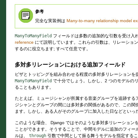
参考
完全な実装例は
Many-to-many relationship model e
ManyToManyField
フィールドは多数の追加的な引数を受け入
reference
にて説明しています。これらの引数は、リレーション
するのに役立ちます; すべて任意です。
多対多リレーションにおける追加フィールド
ピザとトッピングを組み合わせる程度の多対多リレーションを
ManyToManyField
で十分でしょう。しかし、2 つのモデルの
ることもあります。
たとえば、ミュージシャンが所属する音楽グループを追跡する
ジシャンとグループの間には多対多の関係があるので、この関
ます。しかし、ある人がそのグループに加入した日などといっ
このような場合、 Django ではそのような多対多リレーショ
ことができます。そうすることで、中間モデルに追加のフィー
ルは、
through
引数で中間として振る舞うモデルを指定する