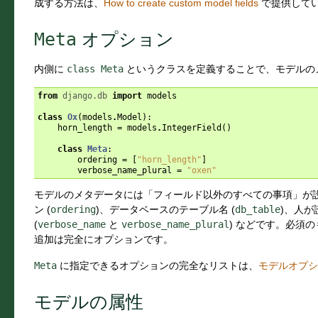
成する方法は、
How to create custom model fields
で提供して
Meta
オプション
内側に
class
Meta
というクラスを定義することで、モデルの
from
django.db
import
models
class
Ox
(
models
.
Model
):
horn_length
=
models
.
IntegerField
()
class
Meta
:
ordering
=
[
"horn_length"
]
verbose_name_plural
=
"oxen"
モデルのメタデータには「フィールド以外のすべての事項」が
ン (
ordering
)、データベースのテーブル名 (
db_table
)、人
(
verbose_name
と
verbose_name_plural
) などです。必須
追加は完全にオプションです。
Meta
に指定できるオプションの完全なリストは、
モデルオプシ
モデルの属性