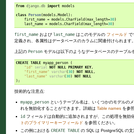
from
django.db
import
models
class
Person
(
models
.
Model
):
first_name
=
models
.
CharField
(
max_length
=
30
)
last_name
=
models
.
CharField
(
max_length
=
30
)
first_name
および
last_name
はこのモデルの
フィールド
で
定義され、各属性はデータベースのカラムに関連付けられます
上記の
Person
モデルは以下のようなデータベースのテーブルを
CREATE
TABLE
myapp_person
(
"id"
serial
NOT
NULL
PRIMARY
KEY
,
"first_name"
varchar
(
30
)
NOT
NULL
,
"last_name"
varchar
(
30
)
NOT
NULL
);
技術的な注意点:
myapp_person
というテーブル名は、いくつかのモデルのメ
れを無効化することができます。詳細は
Table names
を参
id
フィールドは自動的に追加されますが、この処理を無効
トのプライマリーキーフィールド
を参照ください。
この例における
CREATE
TABLE
の SQL は PostgreSQL