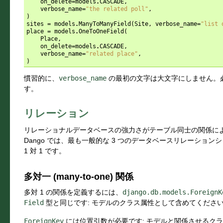
on_delete
=
models
.
CASCADE
,
verbose_name
=
"the related poll"
,
)
sites
=
models
.
ManyToManyField
(
Site
,
verbose_name
=
"list 
place
=
models
.
OneToOneField
(
Place
,
on_delete
=
models
.
CASCADE
,
verbose_name
=
"related place"
,
)
慣習的に、
verbose_name
の最初の文字は大文字にしません。必要
す。
リレーション
リレーショナルデータベースの強力さがテーブル同士の関係に
Dango では、最も一般的な 3 つのデータベースリレーション
1 対 1 です。
多対一 (many-to-one) 関係
多対 1 の関係を定義するには、
django.db.models.ForeignK
Field
型と同じです: モデルのクラス属性として含めてくださ
ForeignKey
には位置引数が必要です: モデルと関係させるク