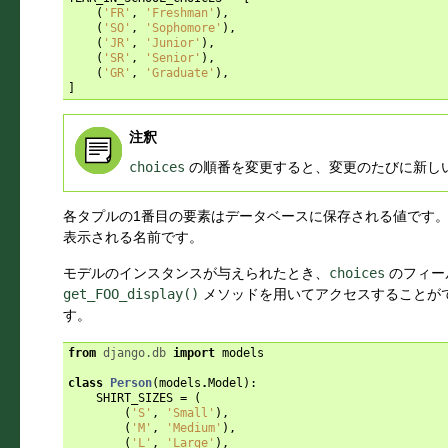
(
'FR'
,
'Freshman'
),
(
'SO'
,
'Sophomore'
),
(
'JR'
,
'Junior'
),
(
'SR'
,
'Senior'
),
(
'GR'
,
'Graduate'
),
]
注釈
choices
の順番を変更すると、変更のたびに新し
各タプルの1番目の要素はデータベースに保存される値です。
表示される名前です。
モデルのインスタンスが与えられたとき、
choices
のフィー
get_FOO_display()
メソッドを用いてアクセスすることが
す。
from
django.db
import
models
class
Person
(
models
.
Model
):
SHIRT_SIZES
=
(
(
'S'
,
'Small'
),
(
'M'
,
'Medium'
),
(
'L'
,
'Large'
),