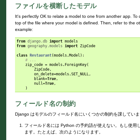
ファイルを横断したモデル
It's perfectly OK to relate a model to one from another app. To 
top of the file where your model is defined. Then, refer to the
example:
from
django.db
import
models
from
geography.models
import
ZipCode
class
Restaurant
(
models
.
Model
):
# ...
zip_code
=
models
.
ForeignKey
(
ZipCode
,
on_delete
=
models
.
SET_NULL
,
blank
=
True
,
null
=
True
,
)
フィールド名の制約
Django はモデルのフィールド名にいくつかの制約を課してい
フィールド名には Python の予約語が使えない。もし使用し
ます。たとえば、次のようになります。