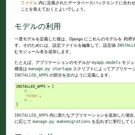
ファイル
内に定義されたデータベースバックエンドに合わせた
ことを覚えておくとよいでしょう。
モデルの利用
一度モデルを定義した後は、Django にこれらのモデルを
利用
す。そのためには、設定ファイルを編集して、設定値
INSTALL
むモジュール名を追加します。
たとえば、アプリケーションのモデルが
myapp.models
モジュ
構造は
manage.py
startapp
スクリプトによってアプリケーシ
INSTALLED_APPS
の部分を次のように定義します。
INSTALLED_APPS
=
[
#...
'myapp'
,
#...
]
INSTALLED_APPS
内に新たなアプリケーションを追加した場合
に応じて
manage.py
makemigrations
を忘れずに実行してく