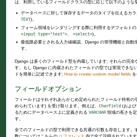
は、利用しているフィールドクラスの型に応じて以下のような
データベースに対して保存するデータのタイプを伝えるカラム
TEXT
)。
フォーム領域をレンダリングする際に利用するデフォルトの 
<input
type="text">
、
<select>
)。
最低限必要とされる入力値確認、Django の管理機能と自
す。
Django は多くのフィールド型を内蔵しています; それらの完
す。もし Django に内蔵されたフィールドの型では実現でき
ドを簡単に記述できます;
How to create custom model fields
を
フィールドオプション
フィールドはそれぞれあらかじめ定められたフィールド特有の引
められています) を受け取ります。例えば、
CharField
(および
るためにデータベース上に定義される
VARCHAR
領域の長さを
す。
全てのフィールドの型で利用できる共通の引数も存在します。
数についてはこちらの
リファレンス
内で全て説明されています