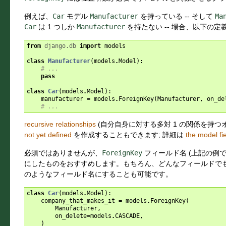
例えば、
Car
モデル
Manufacturer
を持っている -- そして
Ma
Car
は 1 つしか
Manufacturer
を持たない -- 場合、以下の定
from
django.db
import
models
class
Manufacturer
(
models
.
Model
):
# ...
pass
class
Car
(
models
.
Model
):
manufacturer
=
models
.
ForeignKey
(
Manufacturer
,
on_de
# ...
recursive relationships
(自分自身に対する多対 1 の関係を持つ
not yet defined
を作成することもできます; 詳細は
the model fi
必須ではありませんが、
ForeignKey
フィールド名 (上記の例
にしたものをおすすめします。もちろん、どんなフィールドで
のようなフィールド名にすることも可能です。
class
Car
(
models
.
Model
):
company_that_makes_it
=
models
.
ForeignKey
(
Manufacturer
,
on_delete
=
models
.
CASCADE
,
)