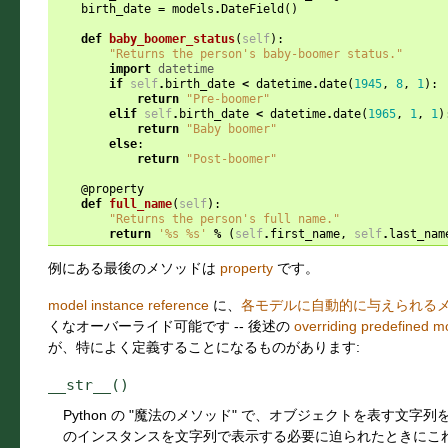
birth_date
=
models
.
DateField
()
def
baby_boomer_status
(
self
):
"Returns the person's baby-boomer status."
import
datetime
if
self
.
birth_date
<
datetime
.
date
(
1945
,
8
,
1
):
return
"Pre-boomer"
elif
self
.
birth_date
<
datetime
.
date
(
1965
,
1
,
1
)
return
"Baby boomer"
else
:
return
"Post-boomer"
@property
def
full_name
(
self
):
"Returns the person's full name."
return
'
%s
%s
'
%
(
self
.
first_name
,
self
.
last_nam
例にある最後のメソッドは
property
です。
model instance reference
に、
各モデルに自動的に与えられる
くなオーバーライド可能です -- 後述の
overriding predefined 
が、特によく定義することになるものがあります:
__str__()
Python の "魔法のメソッド" で、オブジェクトを表す文字列を返し
のインスタンスを文字列で表示する必要に迫られたときにこ