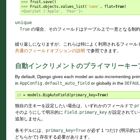
>>> 
fruit
.
save
()
>>> 
Fruit
.
objects
.
values_list
(
'name'
,
flat
=
True
)
<QuerySet ['Apple', 'Pear']>
unique
True
の場合、そのフィールドはテーブル上で一意となる制
繰り返しになりますが、これらは特によく利用されるフィール
共通のフィールドオプションの説明
で参照できます。
自動インクリメントのプライマリーキー
By default, Django gives each model an auto-incrementing prima
in
AppConfig.default_auto_field
or globally in the
DEFAUL
id
=
models
.
BigAutoField
(
primary_key
=
True
)
独自の主キーを設定したい場合は、いずれかのフィールドで
pr
そのようにして明示的に
Field.primary_key
が設定されている
追加しません。
各モデルには、
primary_key=True
が必ず 1 つだけ (明示
どちらかで) 存在する必要があります。