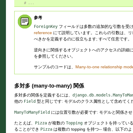
# ...
参考
ForeignKey
フィールドは多数の追加的な引数を受
reference
にて説明しています。これらの引数は、リ
べきかを定義するのに役立ちます; すべて任意です。
逆向きに関係するオブジェクトへのアクセスの詳細
を参照してください。
サンプルのコードは、
Many-to-one relationship mod
多対多 (many-to-many) 関係
多対多の関係を定義するには、
django.db.models.ManyToMa
他の
Field
型と同じです: モデルのクラス属性として含めてく
ManyToManyField
には位置引数が必要です: モデルと関係さ
たとえば、
Pizza
が複数の
Topping
オブジェクトを持っている 
ることができ
Pizza
は複数の topping を持つ-- 場合、以