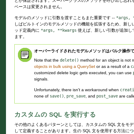
とが保証されます。スーパークラスのメソッドを呼び出し忘れ
ベースは変更されません。
モデルのメソッドに引数を渡すこともまた重要です --
*args,
しばビルトインのモデルメソッドの機能を拡張するため、新し
ッド定義内に
*args,
**kwargs
使えば、新しい引数が追加し
ます。
オーバーライドされたモデルメソッドはバルク操作
Note that the
delete()
method for an object is not 
objects in bulk using a QuerySet
or as a result of a
c
customized delete logic gets executed, you can use
signals.
Unfortunately, there isn't a workaround when
creat
none of
save()
,
pre_save
, and
post_save
are call
カスタムの SQL を実行する
その他のよくあるパターンとしては、カスタムの SQL 文をモ
して定義することがあります。生の SQL 文を使用する方法に