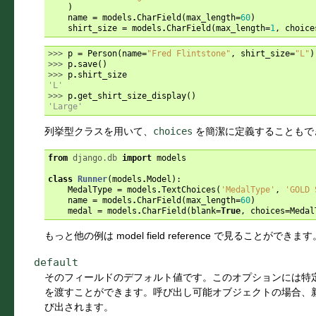
)
name
=
models
.
CharField
(
max_length
=
60
)
shirt_size
=
models
.
CharField
(
max_length
=
1
,
choice
>>> 
p
=
Person
(
name
=
"Fred Flintstone"
,
shirt_size
=
"L"
)
>>> 
p
.
save
()
>>> 
p
.
shirt_size
'L'
>>> 
p
.
get_shirt_size_display
()
'Large'
列挙型クラスを用いて、
choices
を簡潔に定義することもで
from
django.db
import
models
class
Runner
(
models
.
Model
):
MedalType
=
models
.
TextChoices
(
'MedalType'
,
'GOLD 
name
=
models
.
CharField
(
max_length
=
60
)
medal
=
models
.
CharField
(
blank
=
True
,
choices
=
Medal
もっと他の例は
model field reference
で見ることができます
default
そのフィールドのデフォルト値です。このオプションには特
を渡すことができます。呼び出し可能オブジェクトの場合、
び出されます。