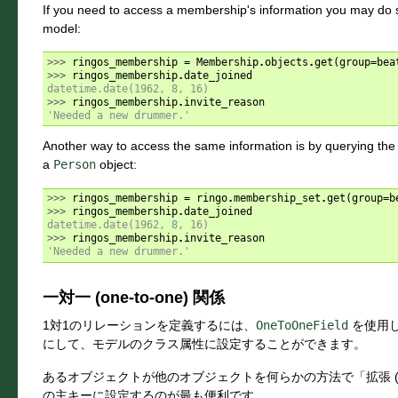
If you need to access a membership's information you may do s
model:
>>> 
ringos_membership
=
Membership
.
objects
.
get
(
group
=
bea
>>> 
ringos_membership
.
date_joined
datetime.date(1962, 8, 16)
>>> 
ringos_membership
.
invite_reason
'Needed a new drummer.'
Another way to access the same information is by querying th
a
Person
object:
>>> 
ringos_membership
=
ringo
.
membership_set
.
get
(
group
=
b
>>> 
ringos_membership
.
date_joined
datetime.date(1962, 8, 16)
>>> 
ringos_membership
.
invite_reason
'Needed a new drummer.'
一対一 (one-to-one) 関係
1対1のリレーションを定義するには、
OneToOneField
を使用
にして、モデルのクラス属性に設定することができます。
あるオブジェクトが他のオブジェクトを何らかの方法で「拡張 (e
の主キーに設定するのが最も便利です。