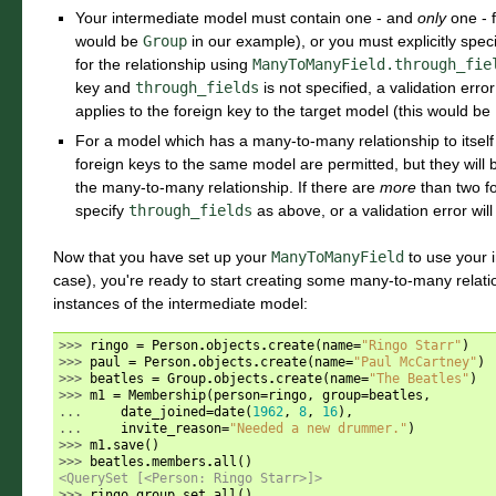
Your intermediate model must contain one - and
only
one - f
would be
Group
in our example), or you must explicitly spec
for the relationship using
ManyToManyField.through_fie
key and
through_fields
is not specified, a validation error 
applies to the foreign key to the target model (this would be
For a model which has a many-to-many relationship to itsel
foreign keys to the same model are permitted, but they will b
the many-to-many relationship. If there are
more
than two f
specify
through_fields
as above, or a validation error will
Now that you have set up your
ManyToManyField
to use your 
case), you're ready to start creating some many-to-many relatio
instances of the intermediate model:
>>> 
ringo
=
Person
.
objects
.
create
(
name
=
"Ringo Starr"
)
>>> 
paul
=
Person
.
objects
.
create
(
name
=
"Paul McCartney"
)
>>> 
beatles
=
Group
.
objects
.
create
(
name
=
"The Beatles"
)
>>> 
m1
=
Membership
(
person
=
ringo
,
group
=
beatles
,
... 
date_joined
=
date
(
1962
,
8
,
16
),
... 
invite_reason
=
"Needed a new drummer."
)
>>> 
m1
.
save
()
>>> 
beatles
.
members
.
all
()
<QuerySet [<Person: Ringo Starr>]>
>>> 
ringo
.
group_set
.
all
()