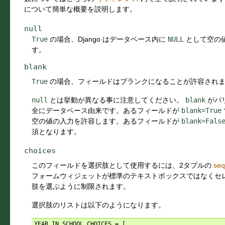
について簡単な概要を説明します。
null
True
の場合、Django はデータベース内に
NULL
として空の
す。
blank
True
の場合、フィールドはブランクになることが許容され
null
とは挙動が異なる事に注意してください。
blank
がバ
全にデータベース由来です。あるフィールドが
blank=True
空の値の入力を許容します。あるフィールドが
blank=Fals
須となります。
choices
このフィールドを選択肢として使用するには、2タプルの
se
フォームウィジェットが標準のテキストボックスではなくセ
肢を選ぶように制限されます。
選択肢のリストは以下のようになります。
YEAR_IN_SCHOOL_CHOICES
=
[