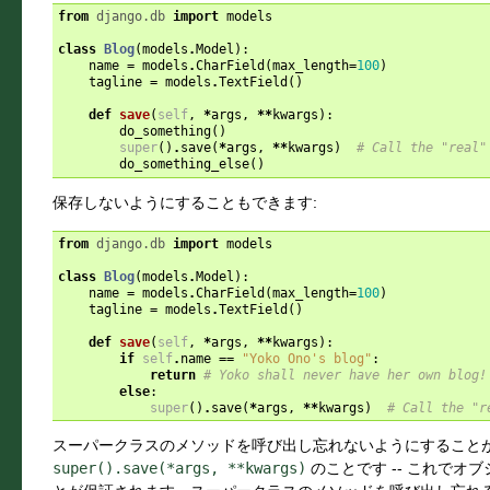
from
django.db
import
models
class
Blog
(
models
.
Model
):
name
=
models
.
CharField
(
max_length
=
100
)
tagline
=
models
.
TextField
()
def
save
(
self
,
*
args
,
**
kwargs
):
do_something
()
super
()
.
save
(
*
args
,
**
kwargs
)
# Call the "real"
do_something_else
()
保存しないようにすることもできます:
from
django.db
import
models
class
Blog
(
models
.
Model
):
name
=
models
.
CharField
(
max_length
=
100
)
tagline
=
models
.
TextField
()
def
save
(
self
,
*
args
,
**
kwargs
):
if
self
.
name
==
"Yoko Ono's blog"
:
return
# Yoko shall never have her own blog!
else
:
super
()
.
save
(
*
args
,
**
kwargs
)
# Call the "r
スーパークラスのメソッドを呼び出し忘れないようにすることが重
super().save(*args,
**kwargs)
のことです -- これで