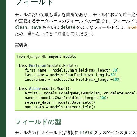
フィールド
モデルにおいて最も重要な箇所であり -- モデルにおいて唯一必
が定義するデータベースのフィールドの一覧です。フィールド
clean
、
save
あるいは
delete
のようなフィールド名は、
mode
ため、選べないことに注意してください。
実装例:
from
django.db
import
models
class
Musician
(
models
.
Model
):
first_name
=
models
.
CharField
(
max_length
=
50
)
last_name
=
models
.
CharField
(
max_length
=
50
)
instrument
=
models
.
CharField
(
max_length
=
100
)
class
Album
(
models
.
Model
):
artist
=
models
.
ForeignKey
(
Musician
,
on_delete
=
model
name
=
models
.
CharField
(
max_length
=
100
)
release_date
=
models
.
DateField
()
num_stars
=
models
.
IntegerField
()
フィールドの型
モデル内の各フィールドは適切に
Field
クラスのインスタンスと