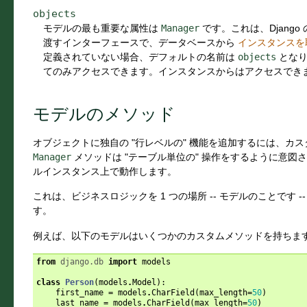
objects
モデルの最も重要な属性は
Manager
です。これは、Djang
渡すインターフェースで、データベースから
インスタンスを
定義されていない場合、デフォルトの名前は
objects
となり
てのみアクセスできます。インスタンスからはアクセスでき
モデルのメソッド
オブジェクトに独自の "行レベルの" 機能を追加するには、カ
Manager
メソッドは "テーブル単位の" 操作をするように意
ルインスタンス上で動作します。
これは、ビジネスロジックを 1 つの場所 -- モデルのことです 
す。
例えば、以下のモデルはいくつかのカスタムメソッドを持ちます
from
django.db
import
models
class
Person
(
models
.
Model
):
first_name
=
models
.
CharField
(
max_length
=
50
)
last_name
=
models
.
CharField
(
max_length
=
50
)