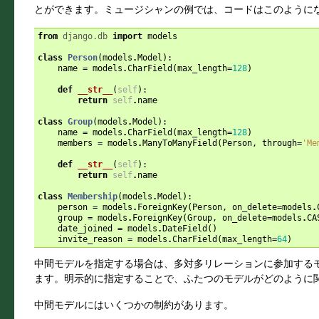
とができます。ミュージシャンの例では、コードはこのようにな
from
django.db
import
models
class
Person
(
models
.
Model
):
name
=
models
.
CharField
(
max_length
=
128
)
def
__str__
(
self
):
return
self
.
name
class
Group
(
models
.
Model
):
name
=
models
.
CharField
(
max_length
=
128
)
members
=
models
.
ManyToManyField
(
Person
,
through
=
'Me
def
__str__
(
self
):
return
self
.
name
class
Membership
(
models
.
Model
):
person
=
models
.
ForeignKey
(
Person
,
on_delete
=
models
.
group
=
models
.
ForeignKey
(
Group
,
on_delete
=
models
.
CA
date_joined
=
models
.
DateField
()
invite_reason
=
models
.
CharField
(
max_length
=
64
)
中間モデルを指定する場合は、多対多リレーションに参加する
ます。明示的に指定することで、ふたつのモデルがどのように
中間モデルにはいくつかの制約があります。