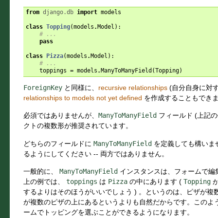
from
django.db
import
models
class
Topping
(
models
.
Model
):
# ...
pass
class
Pizza
(
models
.
Model
):
# ...
toppings
=
models
.
ManyToManyField
(
Topping
)
ForeignKey
と同様に、
recursive relationships
(自分自身に対す
relationships to models not yet defined
を作成することもでき
必須ではありませんが、
ManyToManyField
フィールド (上記
クトの複数形が推奨されています。
どちらのフィールドに
ManyToManyField
を定義しても構いま
るようにしてください -- 両方ではありません。
一般的に、
ManyToManyField
インスタンスは、フォームで編
上の例では、
toppings
は
Pizza
の中にあります (
Topping
するよりはそのほうがいいでしょう ) 。というのは、ピザが
が複数のピザの上にあるというよりも自然だからです。このようにするこ
ームでトッピングを選ぶことができるようになります。