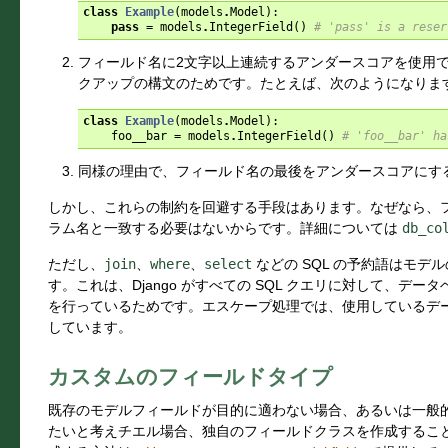
class
Example
(
models
.
Model
):
pass
=
models
.
IntegerField
()
# 'pass' is a reser
フィールド名に2文字以上連続するアンダースコアを使用でき
クアップの構文のためです。たとえば、次のようになりま
class
Example
(
models
.
Model
):
foo__bar
=
models
.
IntegerField
()
# 'foo__bar' ha
同様の理由で、フィールド名の最後をアンダースコアにす
しかし、これらの制約を回避する手段はあります。なぜなら、
ラム名と一致する必要はないからです。詳細については
db_co
ただし、
join
、
where
、
select
などの SQL の予約語はモ
す。これは、Django がすべての SQL クエリに対して、デ
を行っているためです。エスケープ処理では、使用しているデ
しています。
カスタムのフィールドタイプ
既存のモデルフィールドが目的に適わない場合、あるいは一般
たいと考えチエル場合、独自のフィールドクラスを作成するこ