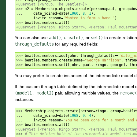
<QuerySet [<Group: The Beatles>]>
>>> 
m2
=
Membership
.
objects
.
create
(
person
=
paul
,
group
=
be
... 
date_joined
=
date
(
1960
,
8
,
1
),
... 
invite_reason
=
"Wanted to form a band."
)
>>> 
beatles
.
members
.
all
()
<QuerySet [<Person: Ringo Starr>, <Person: Paul McCartne
You can also use
add()
,
create()
, or
set()
to create relatio
through_defaults
for any required fields:
>>> 
beatles
.
members
.
add
(
john
,
through_defaults
=
{
'date_jo
>>> 
beatles
.
members
.
create
(
name
=
"George Harrison"
,
throu
>>> 
beatles
.
members
.
set
([
john
,
paul
,
ringo
,
george
],
thr
You may prefer to create instances of the intermediate model di
If the custom through table defined by the intermediate model
(model1,
model2)
pair, allowing multiple values, the
remove(
instances:
>>> 
Membership
.
objects
.
create
(
person
=
ringo
,
group
=
beatle
... 
date_joined
=
date
(
1968
,
9
,
4
),
... 
invite_reason
=
"You've been gone for a month and 
>>> 
beatles
.
members
.
all
()
<QuerySet [<Person: Ringo Starr>, <Person: Paul McCartne
>>> 
# This deletes both of the intermediate model instan