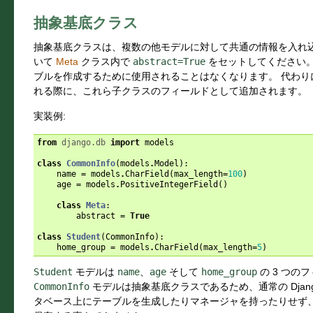
抽象基底クラス
抽象基底クラスは、複数の他モデルに対して共通の情報を入れ
いて
Meta
クラス内で
abstract=True
をセットしてください
ブルを作成するために使用されることはなくなります。 代わり
れる際に、これら子クラスのフィールドとして追加されます。
実装例:
from
django.db
import
models
class
CommonInfo
(
models
.
Model
):
name
=
models
.
CharField
(
max_length
=
100
)
age
=
models
.
PositiveIntegerField
()
class
Meta
:
abstract
=
True
class
Student
(
CommonInfo
):
home_group
=
models
.
CharField
(
max_length
=
5
)
Student
モデルは
name
、
age
そして
home_group
の 3 つの
CommonInfo
モデルは抽象基底クラスであるため、通常の Djan
タベース上にテーブルを生成したりマネージャを持ったりせず