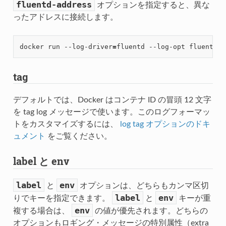
fluentd-address
オプションを指定すると、異な
ったアドレスに接続します。
docker run --log-driver
=
fluentd --log-opt fluentd-a
tag
デフォルトでは、Docker はコンテナ ID の冒頭 12 文字
を tag log メッセージで使います。このログフォーマッ
トをカスタマイズするには、
log tag オプションのドキ
ュメント
をご覧ください。
label と env
label
env
と
オプションは、どちらもカンマ区切
label
env
りでキーを指定できます。
と
キーが重
env
複する場合は、
の値が優先されます。どちらの
オプションもロギング・メッセージの特別属性（extra