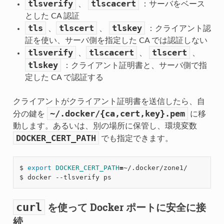
tlsverify
tlscacert
、
：サーバをベース
とした CA 認証
tls
tlscert
tlskey
、
、
：クライアント認
証を使い、サーバ側を指定した CA では認証しない
tlsverify
tlscacert
tlscert
、
、
、
tlskey
：クライアント証明書と、サーバ側で指
定した CA で認証する
クライアントがクライアント証明書を送信したら、自
~/.docker/{ca,cert,key}.pem
分の鍵を
に移
動します。あるいは、別の場所に保管し、環境変数
DOCKER_CERT_PATH
でも指定できます。
$ 
export
DOCKER_CERT_PATH
=
~/.docker/zone1/

を使って Docker ポートに安全に接
curl
続