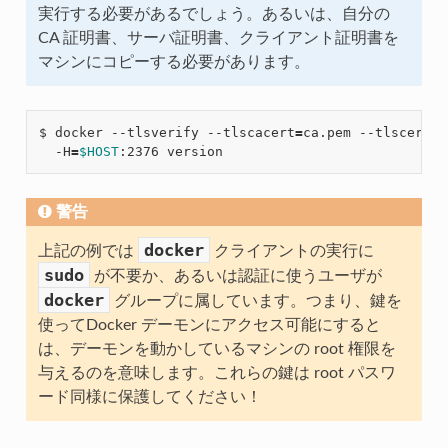
実行する必要があるでしょう。あるいは、自分の
CA 証明書、サーバ証明書、クライアント証明書を
マシンにコピーする必要があります。
$ docker --tlsverify --tlscacert
=
ca.pem --tlscert
=
c
  -H
=
$HOST
警告
docker
上記の例では
クライアントの実行に
sudo
が不要か、あるいは認証に使うユーザが
docker
グループに属しています。つまり、鍵を
使ってDocker デーモンにアクセス可能にすると
は、デーモンを動かしているマシンの root 権限を
与えるのを意味します。これらの鍵は root パスワ
ード同様に保護してください！