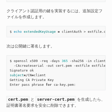
クライアント認証用の鍵を実装するには、追加設定フ
ァイルを作成します。
$ 
echo
extendedKeyUsage
=
次は公開鍵に署名します。
$ openssl x509 -req -days 
365
 -sha256 -in client.cs
  -CAcreateserial -out cert.pem -extfile extfile.cnf
subject
=
/CN
=
client

Getting CA Private Key

Enter pass phrase 
for
cert.pem
server-cert.pem
と
を生成したら、
証明書署名要求を安全に削除できます。