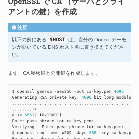
OpenSSL で CA （サーバとクライ
アントの鍵）を作成
注釈
$HOST
以下の例にある
は、自分の Docker デーモ
ンが動いている DNS ホスト名に置き換えてくださ
い。
まず、CA 秘密鍵と公開鍵を作成します。
$ openssl genrsa -aes256 -out ca-key.pem 
4096
Generating RSA private key, 
4096
 bit long modulus

...................................................
........++

e is 
65537
(
0x10001
)
Enter pass phrase 
for
 ca-key.pem:

Verifying - Enter pass phrase 
for
 ca-key.pem:

$ openssl req -new -x509 -days 
365
 -key ca-key.pem 
Enter pass phrase 
for
 ca-key.pem:
