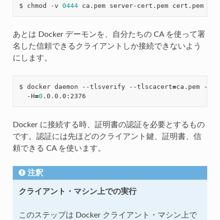
$ chmod -v 
0444
あとは Docker デーモンを、自分たちの CA を使って署
名した信頼できるクライアントしか接続できないよう
にします。
$ docker daemon --tlsverify --tlscacert
=
ca.pem --tl
  -H
=
0
Docker に接続する時、証明書の認証を必要とするもの
です。認証には先ほどのクライアント鍵、証明書、信
頼できる CA を使います。
注釈
クライアント・マシン上での実行
このステップは Docker クライアント・マシン上で