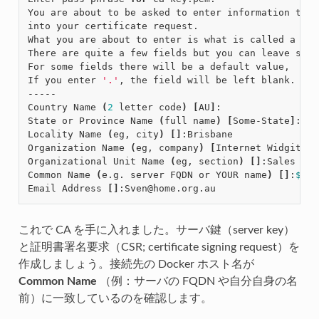
You are about to be asked to enter information that
into your certificate request.

What you are about to enter is what is called a Dis
There are quite a few fields but you can leave some 
For some fields there will be a default value,

If you enter 
'.'
, the field will be left blank.

-----

Country Name 
(
2
 letter code
)
[
AU
]
:

State or Province Name 
(
full name
)
[
Some-State
]
:Que
Locality Name 
(
eg, city
)
[]
:Brisbane

Organization Name 
(
eg, company
)
[
Internet Widgits P
Organizational Unit Name 
(
eg, section
)
[]
:Sales

Common Name 
(
e.g. server FQDN or YOUR name
)
[]
:
$HOS
Email Address 
[]
これで CA を手に入れました。サーバ鍵（server key）
と証明書署名要求（CSR; certificate signing request）を
作成しましょう。接続先の Docker ホスト名が
Common Name
（例：サーバの FQDN や自分自身の名
前）に一致しているのを確認します。