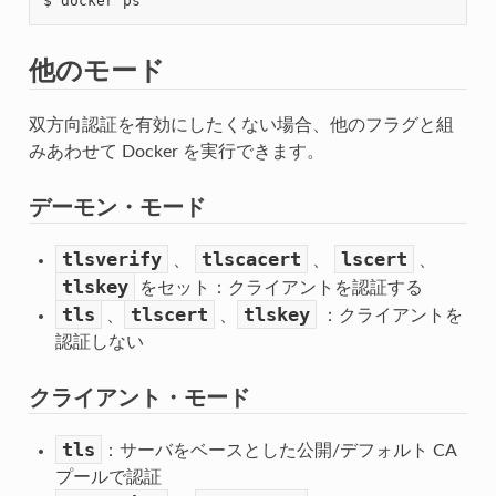
他のモード
双方向認証を有効にしたくない場合、他のフラグと組
みあわせて Docker を実行できます。
デーモン・モード
tlsverify
tlscacert
lscert
、
、
、
tlskey
をセット：クライアントを認証する
tls
tlscert
tlskey
、
、
：クライアントを
認証しない
クライアント・モード
tls
：サーバをベースとした公開/デフォルト CA
プールで認証