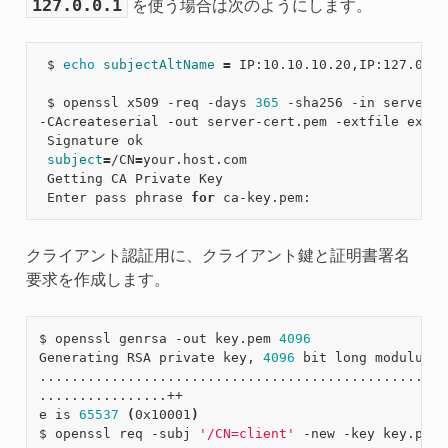
127.0.0.1
を使う場合は次のようにします。
 $ 
echo
subjectAltName
=
 IP:10.10.10.20,IP:127.0.0.
 $ openssl x509 -req -days 
365
 -sha256 -in server.c
-CAcreateserial -out server-cert.pem -extfile extfil
 Signature ok

subject
=
/CN
=
your.host.com

 Getting CA Private Key

 Enter pass phrase 
for
クライアント認証用に、クライアント鍵と証明書署名
要求を作成します。
$ openssl genrsa -out key.pem 
4096
Generating RSA private key, 
4096
 bit long modulus

....................................................
................++

e is 
65537
(
0x10001
)
$ openssl req -subj 
'/CN=client'