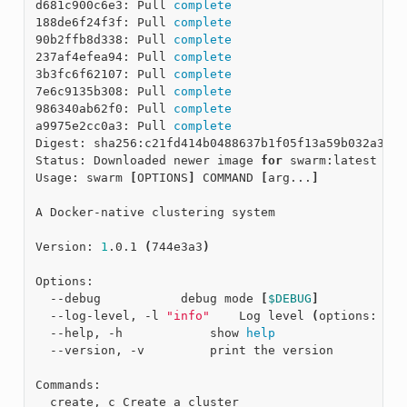
d681c900c6e3: Pull 
complete
188de6f24f3f: Pull 
complete
90b2ffb8d338: Pull 
complete
237af4efea94: Pull 
complete
3b3fc6f62107: Pull 
complete
7e6c9135b308: Pull 
complete
986340ab62f0: Pull 
complete
a9975e2cc0a3: Pull 
complete
Digest: sha256:c21fd414b0488637b1f05f13a59b032a3f9d
Status: Downloaded newer image 
for
 swarm:latest

Usage: swarm 
[
OPTIONS
]
 COMMAND 
[
arg...
]
A Docker-native clustering system

Version: 
1
.0.1 
(
744e3a3
)
Options:

  --debug           debug mode 
[
$DEBUG
]
  --log-level, -l 
"info"
    Log level 
(
options: deb
  --help, -h            show 
help
  --version, -v         print the version

Commands:

  create, c Create a cluster
