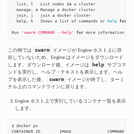
  list, l   List nodes 
in
 a cluster

  manage, m Manage a docker cluster

  join, j   join a docker cluster

  help, h   Shows a list of commands or 
help
for
 on
Run 
'swarm COMMAND --help'
for
swarm
この例では
イメージが Engine ホスト上に存
在していないため、Engine はイメージをダウンロード
help
します。ダウンロード後、イメージは
サブコマ
ンドを実行し、ヘルプ・テキストを表示します。ヘル
swarm
プを表示した後、
イメージが終了し、ターミ
ナル上のコマンドラインに戻ります。
Engine ホスト上で実行しているコンテナ一覧を表示
します。
$ docker ps
