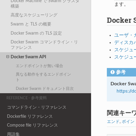
Docker Machine で Swarm クラスタ
ます。
構築
高度なスケジューリング
Docke
Swarm と TLS の概要
Docker Swarm の TLS 設定
ユーザ・
Docker Swarm コマンドライン・リ
ディスカ
ファレンス
スケジュ
スケジュ
Docker Swarm API
エンドポイントが無い場合
参考
異なる動作をするエンドポイン
ト
Docker Sw
Docker Swarm ドキュメント目次
https://
REFERENCE - 参考資料
コマンドライン・リファレンス
関連キー
Dockerfile リファレンス
エンド
,
ポイン
Compose file リファレンス
用語集