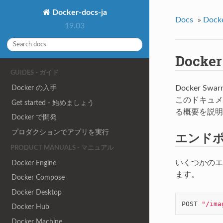
Docker-docs-ja
Docs
»
Dock
19.03
Docker
GUIDES - ガイド
Docker の入手
Docker Swar
このドキュメント
Get started - 始めましょう
る概要を説明
Docker で開発
プロダクションでアプリを実行
エンド
PRODUCT MANUALS - マニュアル
いくつかのエ
Docker Engine
ます。
Docker Compose
Docker Desktop
POST 
"/ima
Docker Hub
Docker Machine