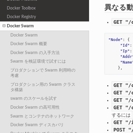
異なる
Docker Toolbox
Docker Registry
GET
"/
Docker Swarm
Docker Swarm
"Node"
:
{
Docker Swarm 概要
"Id"
:
"Ip"
:
Docker Swarm の入手方法
"Addr
Swarm を検証環境で試すには
"Name
},
プロダクションで Swarm 利用時の
考慮
プロダクション用の Swarm クラス
GET
"/
タ構築
GET
"/
swarm のスケールを試す
GET
"/
GET
"/
Docker Swarm の高可用性
するには
Swarm とコンテナのネットワーク
GET
"/
Docker Swarm ディスカバリ
POST
"