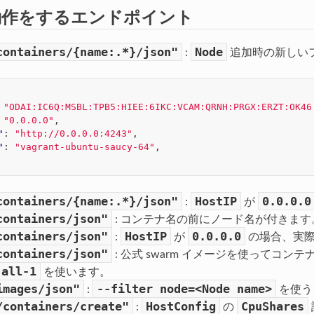
動作をするエンドポイント
containers/{name:.*}/json"
Node
:
追加時の新しい
"ODAI:IC6Q:MSBL:TPB5:HIEE:6IKC:VCAM:QRNH:PRGX:ERZT:OK46
"0.0.0.0"
,
"
:
"http://0.0.0.0:4243"
,
"
:
"vagrant-ubuntu-saucy-64"
,
containers/{name:.*}/json"
HostIP
0.0.0.0
:
が
containers/json"
: コンテナ名の前にノード名が付きます
containers/json"
HostIP
0.0.0.0
:
が
の場合、実際
containers/json"
: 公式 swarm イメージを使ってコ
all-1
を使います。
images/json"
--filter
node=<Node
name>
:
を使う
/containers/create"
HostConfig
CpuShares
:
の