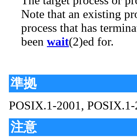
The target process or pr
Note that an existing p
process that has termina
been
wait
(2)ed for.
準拠
POSIX.1-2001, POSIX.1-
注意