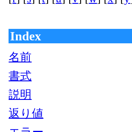
Index
名前
書式
説明
返り値
エラー