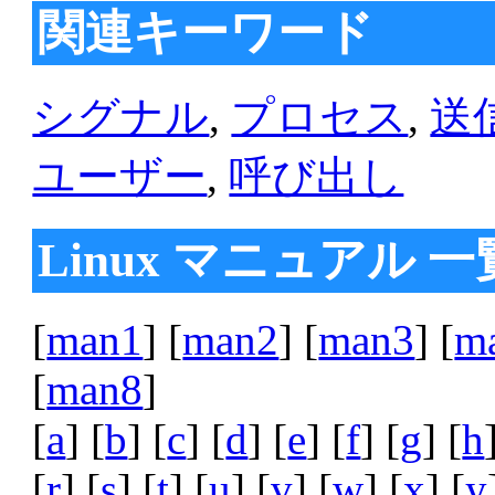
関連キーワード
シグナル
,
プロセス
,
送
ユーザー
,
呼び出し
Linux マニュアル 一
[
man1
] [
man2
] [
man3
] [
m
[
man8
]
[
a
] [
b
] [
c
] [
d
] [
e
] [
f
] [
g
] [
h
[
r
] [
s
] [
t
] [
u
] [
v
] [
w
] [
x
] [
y