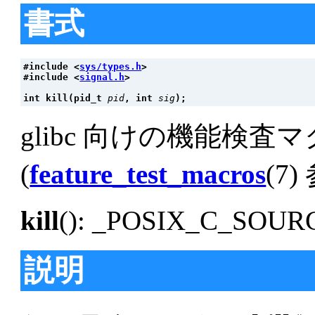
書式
#include <
sys/types.h
>
#include <
signal.h
>
int kill(pid_t 
pid
, int 
sig
);
glibc 向けの機能検査
(
feature_test_macros
(7)
kill
(): _POSIX_C_SOU
説明