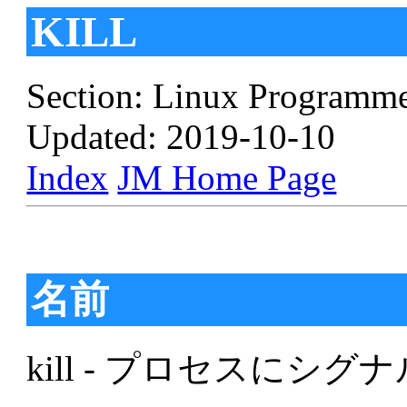
KILL
Section: Linux Programme
Updated: 2019-10-10
Index
JM Home Page
名前
kill - プロセスにシ