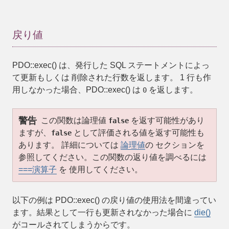
戻り値
PDO::exec()
は、発行した SQL ステートメントによっ
て更新もしくは 削除された行数を返します。 1 行も作
用しなかった場合、
PDO::exec()
は
を返します。
0
警告
この関数は論理値
を返す可能性があり
false
ますが、
として評価される値を返す可能性も
false
あります。 詳細については
論理値
の セクションを
参照してください。この関数の返り値を調べるには
===演算子
を 使用してください。
以下の例は
PDO::exec()
の戻り値の使用法を間違ってい
ます。結果として一行も更新されなかった場合に
die()
がコールされてしまうからです。