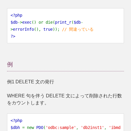
<?php
$db
->
exec
() or die(
print_r
(
$db
-
>
errorInfo
(),
true
));
// 間違っている
?>
例
例1 DELETE 文の発行
WHERE 句を伴う DELETE 文によって削除された行数
をカウントします。
<?php
$dbh
= new
PDO
(
'odbc:sample'
,
'db2inst1'
,
'ibmd