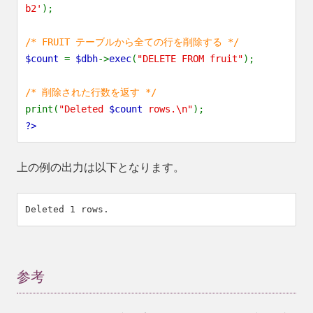
b2'
);
/* FRUIT テーブルから全ての行を削除する */
$count
=
$dbh
->
exec
(
"DELETE FROM fruit"
);
/* 削除された行数を返す */
print(
"Deleted
$count
rows.\n"
);
?>
上の例の出力は以下となります。
参考