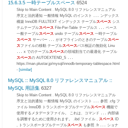
15.6.3.5 一時テーブルスペース
6524
Skip to Main Content . MySQL 8.0 リファレンスマニュアル
序文と法的通知 一般情報 MySQL のインスト
ンデックス
...
構築 InnoDB FULLTEXT インデックス テーブル
スペース
シス
テムテーブル
スペース
File-Per-Table テーブルス
ペース
...
一般テーブル
スペース
undo テーブル
スペース
一時テーブル
スペース
サーバー
がオフラインのときのテーブル
スペー
...
ス
ファイルの移動 テーブル
スペース
パス検証の無効化 Linu
x でのテーブル
スペース
の領域割当ての最適化 テーブル
...
スペース
の AUTOEXTEND_S
...
https://man.plustar.jp/mysql/innodb-temporary-tablespace.html
-
[similar]
MySQL :: MySQL 8.0 リファレンスマニュアル ::
MySQL 用語集
6327
Skip to Main Content . MySQL 8.0 リファレンスマニュアル
序文と法的通知 一般情報 MySQL のインスト
参照 .cfg フ
...
ァイル InnoDB トランスポータブルテーブル
スペース
機能で
使用するメタデータファイル。 これは、コマンド
内部値
...
を調整するために使用されます。 .ibd ファイル ,
スペース
ID
, トランスポータブルテーブル
スペース
も参照 .fr
ショナ
...