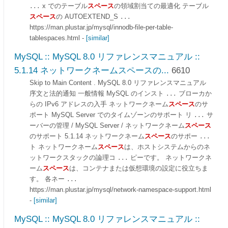
x でのテーブル
スペース
の領域割当ての最適化 テーブル
...
スペース
の AUTOEXTEND_S
...
https://man.plustar.jp/mysql/innodb-file-per-table-
tablespaces.html
-
[similar]
MySQL :: MySQL 8.0 リファレンスマニュアル ::
5.1.14 ネットワークネームスペースの...
6610
Skip to Main Content . MySQL 8.0 リファレンスマニュアル
序文と法的通知 一般情報 MySQL のインスト
ブローカか
...
らの IPv6 アドレスの入手 ネットワークネーム
スペース
のサ
ポート MySQL Server でのタイムゾーンのサポート リ
サ
...
ーバーの管理 / MySQL Server / ネットワークネーム
スペース
のサポート 5.1.14 ネットワークネーム
スペース
のサポー
...
ト ネットワークネーム
スペース
は、ホストシステムからのネ
ットワークスタックの論理コ
ピーです。 ネットワークネ
...
ーム
スペース
は、コンテナまたは仮想環境の設定に役立ちま
す。 各ネー
...
https://man.plustar.jp/mysql/network-namespace-support.html
-
[similar]
MySQL :: MySQL 8.0 リファレンスマニュアル ::