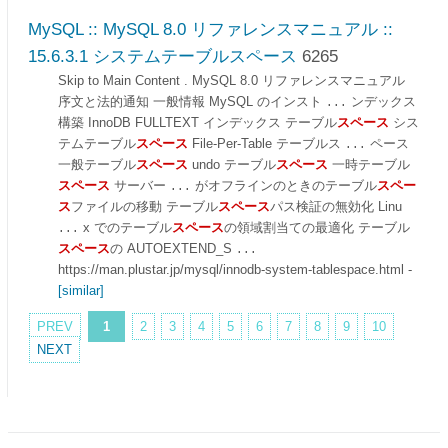
MySQL :: MySQL 8.0 リファレンスマニュアル ::
15.6.3.1 システムテーブルスペース
6265
Skip to Main Content . MySQL 8.0 リファレンスマニュアル
序文と法的通知 一般情報 MySQL のインスト
ンデックス
...
構築 InnoDB FULLTEXT インデックス テーブル
スペース
シス
テムテーブル
スペース
File-Per-Table テーブルス
ペース
...
一般テーブル
スペース
undo テーブル
スペース
一時テーブル
スペース
サーバー
がオフラインのときのテーブル
スペー
...
ス
ファイルの移動 テーブル
スペース
パス検証の無効化 Linu
x でのテーブル
スペース
の領域割当ての最適化 テーブル
...
スペース
の AUTOEXTEND_S
...
https://man.plustar.jp/mysql/innodb-system-tablespace.html
-
[similar]
PREV
1
2
3
4
5
6
7
8
9
10
NEXT