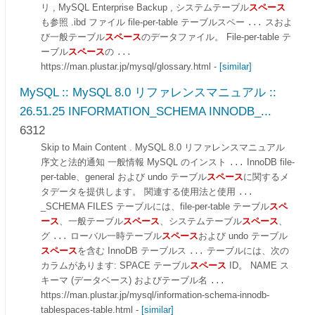
リ , MySQL Enterprise Backup , システムテーブル
スペース
も参照 .ibd ファイル file-per-table テーブルスペー
スおよ
...
び一般テーブル
スペース
のデータファイル。 File-per-table テ
ーブル
スペース
の
...
https://man.plustar.jp/mysql/glossary.html
-
[similar]
MySQL :: MySQL 8.0 リファレンスマニュアル ::
26.51.25 INFORMATION_SCHEMA INNODB_...
6312
Skip to Main Content . MySQL 8.0 リファレンスマニュアル
序文と法的通知 一般情報 MySQL のインスト
InnoDB file-
...
per-table、general および undo テーブル
スペース
に関するメ
タデータを提供します。 関連する使用法と使用
...
_SCHEMA FILES テーブルには、file-per-table テーブル
スペ
ース
、一般テーブル
スペース
、システムテーブル
スペース
、
グ
ローバル一時テーブル
スペース
および undo テーブル
...
スペース
を含む InnoDB テーブルス
テーブルには、次の
...
カラムがあります: SPACE テーブル
スペース
ID。 NAME ス
キーマ (データベース) およびテーブル名
...
https://man.plustar.jp/mysql/information-schema-innodb-
tablespaces-table.html
-
[similar]