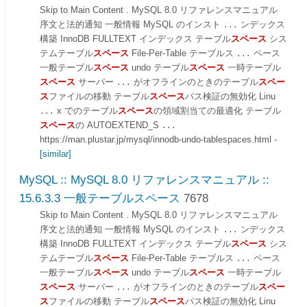
Skip to Main Content . MySQL 8.0 リファレンスマニュアル
序文と法的通知 一般情報 MySQL のインスト
ンデックス
...
構築 InnoDB FULLTEXT インデックス テーブル
スペース
シス
テムテーブル
スペース
File-Per-Table テーブルス
ペース
...
一般テーブル
スペース
undo テーブル
スペース
一時テーブル
スペース
サーバー
がオフラインのときのテーブル
スペー
...
ス
ファイルの移動 テーブル
スペース
パス検証の無効化 Linu
x でのテーブル
スペース
の領域割当ての最適化 テーブル
...
スペース
の AUTOEXTEND_S
...
https://man.plustar.jp/mysql/innodb-undo-tablespaces.html
-
[similar]
MySQL :: MySQL 8.0 リファレンスマニュアル ::
15.6.3.3 一般テーブルスペース
7678
Skip to Main Content . MySQL 8.0 リファレンスマニュアル
序文と法的通知 一般情報 MySQL のインスト
ンデックス
...
構築 InnoDB FULLTEXT インデックス テーブル
スペース
シス
テムテーブル
スペース
File-Per-Table テーブルス
ペース
...
一般テーブル
スペース
undo テーブル
スペース
一時テーブル
スペース
サーバー
がオフラインのときのテーブル
スペー
...
ス
ファイルの移動 テーブル
スペース
パス検証の無効化 Linu