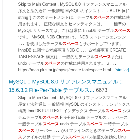
Skip to Main Content . MySQL 8.0 リファレンスマニュアル
序文と法的通知 一般情報 MySQL のインスト
BUTE [=] '
...
string '] このステートメントは、テーブル
スペース
の作成に使
用されます。 正確な構文とセマンティクスは、
標準の
...
MySQL リリースでは、これは常に InnoDB テーブル
スペース
です。 MySQL NDB Cluster は、 NDB ストレージエンジン
を使用したテーブル
スペース
もサポートしています。
...
InnoDB に関する考慮事項 NDB C
る考慮事項 CREATE
...
TABLESPACE 構文は、一般的なテーブル
スペース
または
undo テーブル
スペース
の作成に使用されます。 u
...
https://man.plustar.jp/mysql/create-tablespace.html
-
[similar]
MySQL :: MySQL 8.0 リファレンスマニュアル ::
15.6.3.2 File-Per-Table テーブルス...
6673
Skip to Main Content . MySQL 8.0 リファレンスマニュアル
序文と法的通知 一般情報 MySQL のインスト
ンデックス
...
構築 InnoDB FULLTEXT インデックス テーブル
スペース
シス
テムテーブル
スペース
File-Per-Table テーブルス
ペース
...
一般テーブル
スペース
undo テーブル
スペース
一時テーブル
スペース
サーバー
がオフラインのときのテーブル
スペー
...
ス
ファイルの移動 テーブル
スペース
パス検証の無効化 Linu