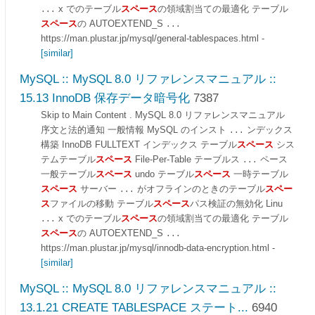
x でのテーブル
スペース
の領域割当ての最適化 テーブル
...
スペース
の AUTOEXTEND_S
...
https://man.plustar.jp/mysql/general-tablespaces.html
-
[similar]
MySQL :: MySQL 8.0 リファレンスマニュアル ::
15.13 InnoDB 保存データ暗号化
7387
Skip to Main Content . MySQL 8.0 リファレンスマニュアル
序文と法的通知 一般情報 MySQL のインスト
ンデックス
...
構築 InnoDB FULLTEXT インデックス テーブル
スペース
シス
テムテーブル
スペース
File-Per-Table テーブルス
ペース
...
一般テーブル
スペース
undo テーブル
スペース
一時テーブル
スペース
サーバー
がオフラインのときのテーブル
スペー
...
ス
ファイルの移動 テーブル
スペース
パス検証の無効化 Linu
x でのテーブル
スペース
の領域割当ての最適化 テーブル
...
スペース
の AUTOEXTEND_S
...
https://man.plustar.jp/mysql/innodb-data-encryption.html
-
[similar]
MySQL :: MySQL 8.0 リファレンスマニュアル ::
13.1.21 CREATE TABLESPACE ステート...
6940