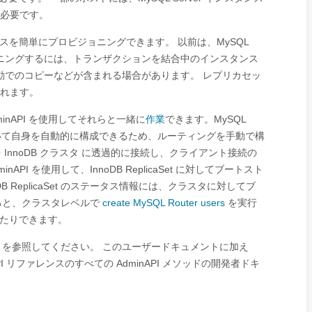
r も必要です。
を簡単にプロビジョニングできます。 以前は、MySQL
ビジョニングするには、トランザクションを結合中のインスタンス
動でのコピーなどが含まれる場合があります。 レプリカセッ
れます。
nAPI を使用してそれらと一緒に
作業
できます。MySQL
t に基づいて自身を自動的に構成できるため、ルーティングを手動で構
を InnoDB クラスタ に透過的に接続し、クライアント接続の
 を使用して、InnoDB ReplicaSet に対してブートスト
DB ReplicaSet のステータス情報には、クラスタに対してブ
用すると、クラスタレベルで
create MySQL Router users
を実行
用したりできます。
を参照してください。 このユーザードキュメントに加え
ython API リファレンスのすべての AdminAPI メソッドの開発者ドキ