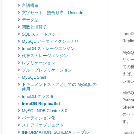
言語構造
文字セット、照合順序、Unicode
データ型
関数と演算子
Inno
SQL ステートメント
Rep
MySQL データディクショナリ
InnoDB ストレージエンジン
MyS
代替ストレージエンジン
リケー
レプリケーション
ての
グループレプリケーション
えば
MySQL Shell
ション
ドキュメントストアとしての MySQL の
使用
MyS
InnoDB クラスタ
Pyt
InnoDB ReplicaSet
She
MySQL NDB Cluster 8.0
のセ
パーティション化
す。
ストアドオブジェクト
INFORMATION_SCHEMA テーブル
Inno