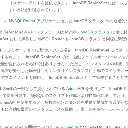
りスケールアウトを提供できます。InnoDB ReplicaSet 
すい方法が用意されています。
MySQL Router
:アプリケーションと InnoDB クラスタ 間の
DB ReplicaSet へのインタフェースは
MySQL InnoDB クラスタ
に似ており、
licaSet として操作し、MySQL Router も InnoDB クラスタ と同
QL レプリケーションに基づいている場合、InnoDB ReplicaSet
トされます。 InnoDB ReplicaSet では、自動フェイルオーバーや
機能が提供されるわけではありません。 ただし、インスタンスの構成、
、障害が発生した場合は、セカンダリインスタンスに手動でスイッチオー
デプロイメントを採用し、InnoDB ReplicaSet として管理することも
QL Shell の一部として提供されている
AdminAPI
を使用して、InnoDB Repl
hon で使用可能で、MySQL のスクリプト作成および自動化に適してお
llAdminAPI を使用すると、多数のインスタンスを手動で構成する必要がなく
ットに有効な最新のインタフェースを提供し、単一の中央ツールからデ
DB ReplicaSet を開始するには、
download
および
install
MySQL Shel