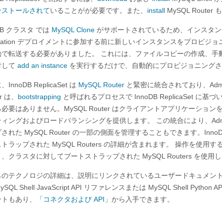
ンストールされて
いることがが必要です。また、
install
MySQL Route
oDB クラスタ では
MySQL Clone
がサポートされているため、インスタンス
lication デプロイメントに参加する前に新しいインスタンスをプロ
動で転送する必要がありました。 これには、ファイルコピーの作成、手
対して
add an instance
を実行するだけで、自動的にプロビジョニングさ
InnoDB ReplicaSet は
MySQL Router
と緊密に統合されており、Admi
er は、
bootstrapping
と呼ばれるプロセスで InnoDB ReplicaSe
必要はありません。MySQL Router はクライアントアプリケーション
ィングおよびロードバランシングを提供します。 この統合により、AdminAPI
された MySQL Router の一部の側面を管理することもできます。Inno
トラップされた MySQL Routers の詳細が含まれます。 操作を使
、クラスタに対してブートストラップされた MySQL Routers を使
らのテクノロジの詳細は、説明にリンクされているユーザードキュメント
SQL Shell JavaScript API リファレンスまたは MySQL Shell P
ントもあり、
「コネクタおよび API」
から入手できます。