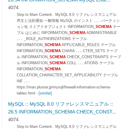
4074
Skip to Main Content . MySQL 8.0 リファレンスマニュアル
序文と法的通知 一般情報 MySQL のインスト
パーティシ
...
ョン化 ストアドオブジェクト INFORMATION_
SCHEMA
テー
ブル はじめに INFORMATION_
SCHEMA
ADMINISTRABLE
_ROLE_AUTHORIZATIONS テーブル
...
INFORMATION_
SCHEMA
APPLICABLE_ROLES テーブル
INFORMATION_
SCHEMA
CHARA
CTER_SETS テーブ
...
ル INFORMATION_
SCHEMA
CHECK_CONSTRAINTS テーブ
ル INFORMATION_
SCHEMA
COLL
ATIONS テーブル
...
INFORMATION_
SCHEMA
COLLATION_CHARACTER_SET_APPLICABILITY テーブル
INF
...
https://man.plustar.jp/mysql/firewall-information-schema-
tables.html
-
[similar]
MySQL :: MySQL 8.0 リファレンスマニュアル ::
26.5 INFORMATION_SCHEMA CHECK_CONST...
4074
Skip to Main Content . MySQL 8.0 リファレンスマニュアル