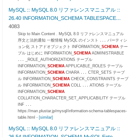
MySQL :: MySQL 8.0 リファレンスマニュアル ::
26.40 INFORMATION_SCHEMA TABLESPACE...
4083
Skip to Main Content . MySQL 8.0 リファレンスマニュアル
序文と法的通知 一般情報 MySQL のインスト
パーティシ
...
ョン化 ストアドオブジェクト INFORMATION_
SCHEMA
テー
ブル はじめに INFORMATION_
SCHEMA
ADMINISTRABLE
_ROLE_AUTHORIZATIONS テーブル
...
INFORMATION_
SCHEMA
APPLICABLE_ROLES テーブル
INFORMATION_
SCHEMA
CHARA
CTER_SETS テーブ
...
ル INFORMATION_
SCHEMA
CHECK_CONSTRAINTS テーブ
ル INFORMATION_
SCHEMA
COLL
ATIONS テーブル
...
INFORMATION_
SCHEMA
COLLATION_CHARACTER_SET_APPLICABILITY テーブル
INF
...
https://man.plustar.jp/mysql/information-schema-tablespaces-
table.html
-
[similar]
MySQL :: MySQL 8.0 リファレンスマニュアル ::
26.54 INFORMATION_SCHEMA MySQL Ente...