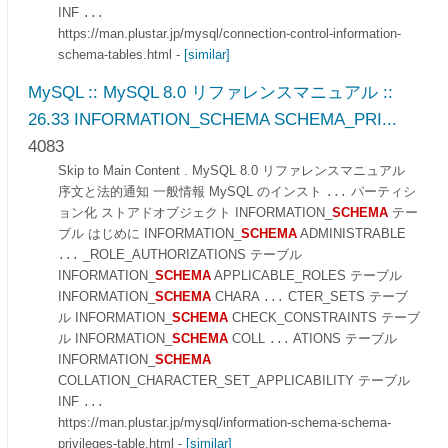
INF
...
https://man.plustar.jp/mysql/connection-control-information-
schema-tables.html
-
[similar]
MySQL :: MySQL 8.0 リファレンスマニュアル ::
26.33 INFORMATION_SCHEMA SCHEMA_PRI...
4083
Skip to Main Content . MySQL 8.0 リファレンスマニュアル
序文と法的通知 一般情報 MySQL のインスト
パーティシ
...
ョン化 ストアドオブジェクト INFORMATION_
SCHEMA
テー
ブル はじめに INFORMATION_
SCHEMA
ADMINISTRABLE
_ROLE_AUTHORIZATIONS テーブル
...
INFORMATION_
SCHEMA
APPLICABLE_ROLES テーブル
INFORMATION_
SCHEMA
CHARA
CTER_SETS テーブ
...
ル INFORMATION_
SCHEMA
CHECK_CONSTRAINTS テーブ
ル INFORMATION_
SCHEMA
COLL
ATIONS テーブル
...
INFORMATION_
SCHEMA
COLLATION_CHARACTER_SET_APPLICABILITY テーブル
INF
...
https://man.plustar.jp/mysql/information-schema-schema-
privileges-table.html
-
[similar]