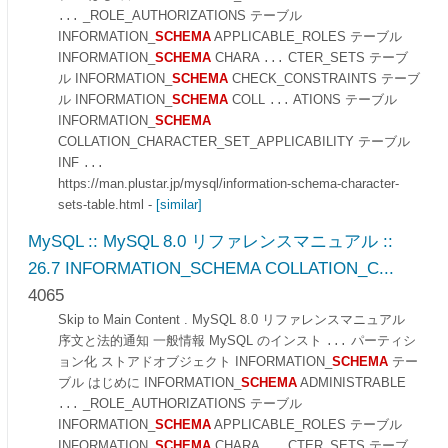
_ROLE_AUTHORIZATIONS テーブル
...
INFORMATION_
SCHEMA
APPLICABLE_ROLES テーブル
INFORMATION_
SCHEMA
CHARA
CTER_SETS テーブ
...
ル INFORMATION_
SCHEMA
CHECK_CONSTRAINTS テーブ
ル INFORMATION_
SCHEMA
COLL
ATIONS テーブル
...
INFORMATION_
SCHEMA
COLLATION_CHARACTER_SET_APPLICABILITY テーブル
INF
...
https://man.plustar.jp/mysql/information-schema-character-
sets-table.html
-
[similar]
MySQL :: MySQL 8.0 リファレンスマニュアル ::
26.7 INFORMATION_SCHEMA COLLATION_C...
4065
Skip to Main Content . MySQL 8.0 リファレンスマニュアル
序文と法的通知 一般情報 MySQL のインスト
パーティシ
...
ョン化 ストアドオブジェクト INFORMATION_
SCHEMA
テー
ブル はじめに INFORMATION_
SCHEMA
ADMINISTRABLE
_ROLE_AUTHORIZATIONS テーブル
...
INFORMATION_
SCHEMA
APPLICABLE_ROLES テーブル
INFORMATION_
SCHEMA
CHARA
CTER_SETS テーブ
...