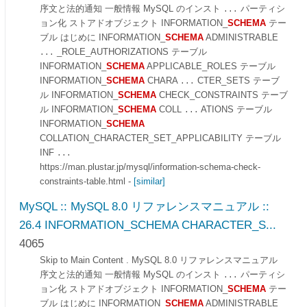
序文と法的通知 一般情報 MySQL のインスト
パーティシ
...
ョン化 ストアドオブジェクト INFORMATION_
SCHEMA
テー
ブル はじめに INFORMATION_
SCHEMA
ADMINISTRABLE
_ROLE_AUTHORIZATIONS テーブル
...
INFORMATION_
SCHEMA
APPLICABLE_ROLES テーブル
INFORMATION_
SCHEMA
CHARA
CTER_SETS テーブ
...
ル INFORMATION_
SCHEMA
CHECK_CONSTRAINTS テーブ
ル INFORMATION_
SCHEMA
COLL
ATIONS テーブル
...
INFORMATION_
SCHEMA
COLLATION_CHARACTER_SET_APPLICABILITY テーブル
INF
...
https://man.plustar.jp/mysql/information-schema-check-
constraints-table.html
-
[similar]
MySQL :: MySQL 8.0 リファレンスマニュアル ::
26.4 INFORMATION_SCHEMA CHARACTER_S...
4065
Skip to Main Content . MySQL 8.0 リファレンスマニュアル
序文と法的通知 一般情報 MySQL のインスト
パーティシ
...
ョン化 ストアドオブジェクト INFORMATION_
SCHEMA
テー
ブル はじめに INFORMATION_
SCHEMA
ADMINISTRABLE