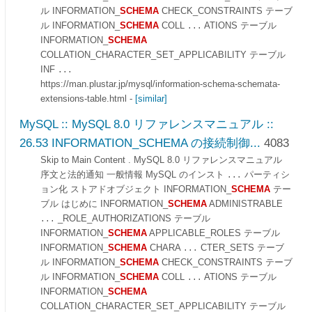
ル INFORMATION_
SCHEMA
CHECK_CONSTRAINTS テーブ
ル INFORMATION_
SCHEMA
COLL
ATIONS テーブル
...
INFORMATION_
SCHEMA
COLLATION_CHARACTER_SET_APPLICABILITY テーブル
INF
...
https://man.plustar.jp/mysql/information-schema-schemata-
extensions-table.html
-
[similar]
MySQL :: MySQL 8.0 リファレンスマニュアル ::
26.53 INFORMATION_SCHEMA の接続制御...
4083
Skip to Main Content . MySQL 8.0 リファレンスマニュアル
序文と法的通知 一般情報 MySQL のインスト
パーティシ
...
ョン化 ストアドオブジェクト INFORMATION_
SCHEMA
テー
ブル はじめに INFORMATION_
SCHEMA
ADMINISTRABLE
_ROLE_AUTHORIZATIONS テーブル
...
INFORMATION_
SCHEMA
APPLICABLE_ROLES テーブル
INFORMATION_
SCHEMA
CHARA
CTER_SETS テーブ
...
ル INFORMATION_
SCHEMA
CHECK_CONSTRAINTS テーブ
ル INFORMATION_
SCHEMA
COLL
ATIONS テーブル
...
INFORMATION_
SCHEMA
COLLATION_CHARACTER_SET_APPLICABILITY テーブル