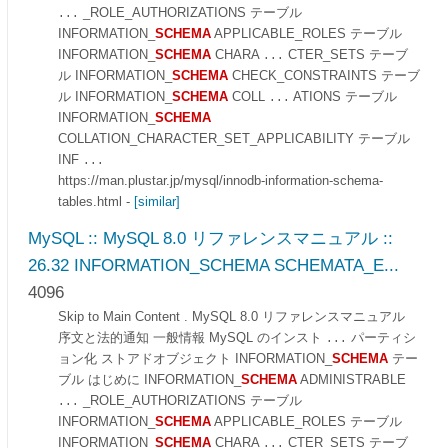
_ROLE_AUTHORIZATIONS テーブル
...
INFORMATION_
SCHEMA
APPLICABLE_ROLES テーブル
INFORMATION_
SCHEMA
CHARA
CTER_SETS テーブ
...
ル INFORMATION_
SCHEMA
CHECK_CONSTRAINTS テーブ
ル INFORMATION_
SCHEMA
COLL
ATIONS テーブル
...
INFORMATION_
SCHEMA
COLLATION_CHARACTER_SET_APPLICABILITY テーブル
INF
...
https://man.plustar.jp/mysql/innodb-information-schema-
tables.html
-
[similar]
MySQL :: MySQL 8.0 リファレンスマニュアル ::
26.32 INFORMATION_SCHEMA SCHEMATA_E...
4096
Skip to Main Content . MySQL 8.0 リファレンスマニュアル
序文と法的通知 一般情報 MySQL のインスト
パーティシ
...
ョン化 ストアドオブジェクト INFORMATION_
SCHEMA
テー
ブル はじめに INFORMATION_
SCHEMA
ADMINISTRABLE
_ROLE_AUTHORIZATIONS テーブル
...
INFORMATION_
SCHEMA
APPLICABLE_ROLES テーブル
INFORMATION_
SCHEMA
CHARA
CTER_SETS テーブ
...