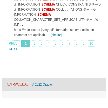
ル INFORMATION_
SCHEMA
CHECK_CONSTRAINTS テーブ
ル INFORMATION_
SCHEMA
COLL
ATIONS テーブル
...
INFORMATION_
SCHEMA
COLLATION_CHARACTER_SET_APPLICABILITY テーブル
INF
...
https://man.plustar.jp/mysql/information-schema-collation-
character-set-applicab...
-
[similar]
PREV
1
2
3
4
5
6
7
8
9
10
NEXT
© 2022 Oracle