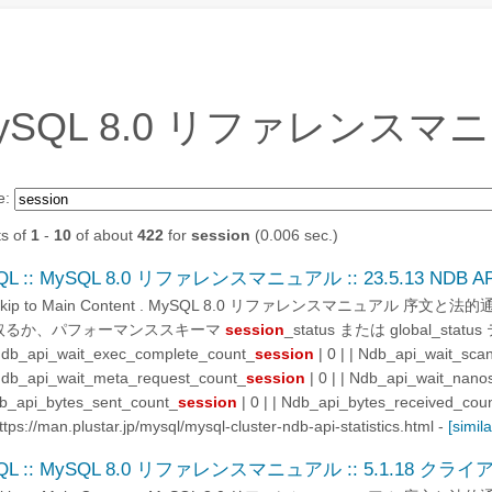
ySQL 8.0 リファレンス
e:
ts of
1
-
10
of about
422
for
session
(0.006 sec.)
QL :: MySQL 8.0 リファレンスマニュアル :: 23.5.13 NDB
Skip to Main Content . MySQL 8.0 リファレンスマニュアル 序文
取るか、パフォーマンススキーマ
session
_status または global_s
db_api_wait_exec_complete_count_
session
| 0 | | Ndb_api_wait_sca
db_api_wait_meta_request_count_
session
| 0 | | Ndb_api_wait_nano
b_api_bytes_sent_count_
session
| 0 | | Ndb_api_bytes_received_cou
ttps://man.plustar.jp/mysql/mysql-cluster-ndb-api-statistics.html
-
[simila
QL :: MySQL 8.0 リファレンスマニュアル :: 5.1.18 