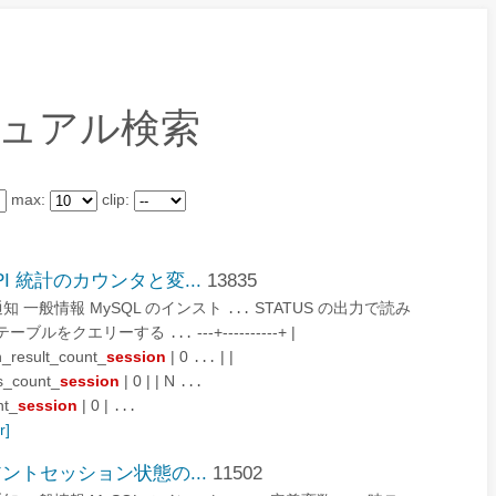
マニュアル検索
max:
clip:
 API 統計のカウンタと変...
13835
と法的通知 一般情報 MySQL のインスト
STATUS の出力で読み
...
tatus テーブルをクエリーする
---+----------+ |
...
n_result_count_
session
| 0
| |
...
s_count_
session
| 0 | | N
...
nt_
session
| 0 |
...
r]
クライアントセッション状態の...
11502