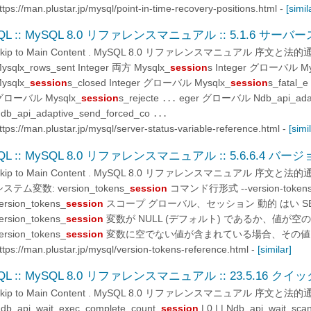
ttps://man.plustar.jp/mysql/point-in-time-recovery-positions.html
-
[simil
QL :: MySQL 8.0 リファレンスマニュアル :: 5.1.6 サ
Skip to Main Content . MySQL 8.0 リファレンスマニュアル 序文
ysqlx_rows_sent Integer 両方 Mysqlx_
session
s Integer グローバル My
ysqlx_
session
s_closed Integer グローバル Mysqlx_
session
s_fatal_e
グローバル Mysqlx_
session
s_rejecte
eger グローバル Ndb_api_adapt
...
db_api_adaptive_send_forced_co
...
ttps://man.plustar.jp/mysql/server-status-variable-reference.html
-
[simi
QL :: MySQL 8.0 リファレンスマニュアル :: 5.6.6.4 
Skip to Main Content . MySQL 8.0 リファレンスマニュアル 序文
ステム変数: version_tokens_
session
コマンド行形式 --version-tokens
ersion_tokens_
session
スコープ グローバル、セッション 動的 はい SE
ersion_tokens_
session
変数が NULL (デフォルト) であるか、値が
ersion_tokens_
session
変数に空でない値が含まれている場合、その
ttps://man.plustar.jp/mysql/version-tokens-reference.html
-
[similar]
QL :: MySQL 8.0 リファレンスマニュアル :: 23.5.16 クイ
Skip to Main Content . MySQL 8.0 リファレンスマニュアル 序文
db_api_wait_exec_complete_count_
session
| 0 | | Ndb_api_wait_sca