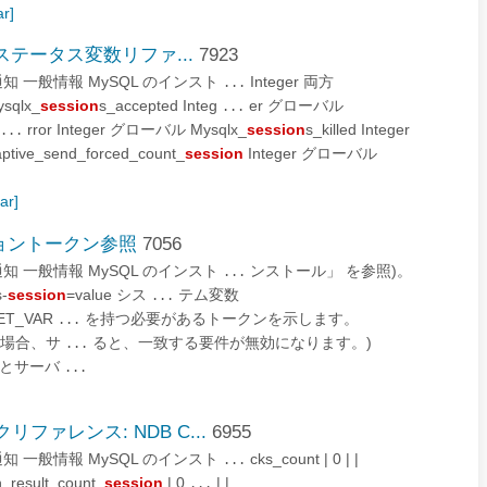
ar]
ーバーステータス変数リファ...
7923
と法的通知 一般情報 MySQL のインスト
Integer 両方
...
sqlx_
session
s_accepted Integ
er グローバル
...
rror Integer グローバル Mysqlx_
session
s_killed Integer
...
ive_send_forced_count_
session
Integer グローバル
lar]
バージョントークン参照
7056
と法的通知 一般情報 MySQL のインスト
ンストール」 を参照)。
...
-
session
=value シス
テム変数
...
T_VAR
を持つ必要があるトークンを示します。
...
空の場合、サ
ると、一致する要件が無効になります。)
...
値とサーバ
...
ックリファレンス: NDB C...
6955
と法的通知 一般情報 MySQL のインスト
cks_count | 0 | |
...
n_result_count_
session
| 0
| |
...