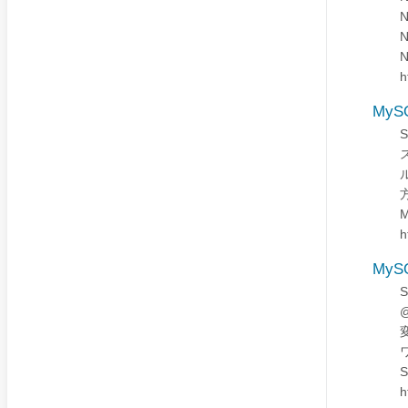
N
N
N
h
MyS
ス
ル
方
M
h
MyS
@
h