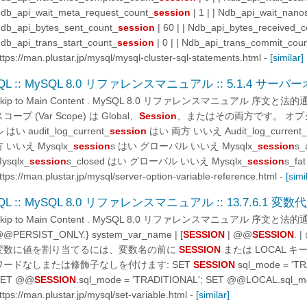
db_api_wait_meta_request_count_
session
| 1 | | Ndb_api_wait_nano
db_api_bytes_sent_count_
session
| 60 | | Ndb_api_bytes_received_
db_api_trans_start_count_
session
| 0 | | Ndb_api_trans_commit_cou
ttps://man.plustar.jp/mysql/mysql-cluster-sql-statements.html
-
[similar]
QL :: MySQL 8.0 リファレンスマニュアル :: 5.1.4 サ
Skip to Main Content . MySQL 8.0 リファレンスマニュアル 序文
コープ (Var Scope) は Global、
Session
、またはその両方です。 オ
 はい audit_log_current_
session
はい 両方 いいえ Audit_log_curren
 いいえ Mysqlx_
session
s はい グローバル いいえ Mysqlx_
session
s_
ysqlx_
session
s_closed はい グローバル いいえ Mysqlx_
session
s_fa
ttps://man.plustar.jp/mysql/server-option-variable-reference.html
-
[simi
QL :: MySQL 8.0 リファレンスマニュアル :: 13.7.6.1 変
Skip to Main Content . MySQL 8.0 リファレンスマニュアル 序文
@PERSIST_ONLY.} system_var_name | [
SESSION
| @@
SESSION
. 
変数に値を割り当てるには、変数名の前に
SESSION
または LOCAL キ
ワードなしまたは修飾子なしを付けます: SET
SESSION
sql_mode = 'TR
SET @@
SESSION
.sql_mode = 'TRADITIONAL'; SET @@LOCAL.sql_m
ttps://man.plustar.jp/mysql/set-variable.html
-
[similar]