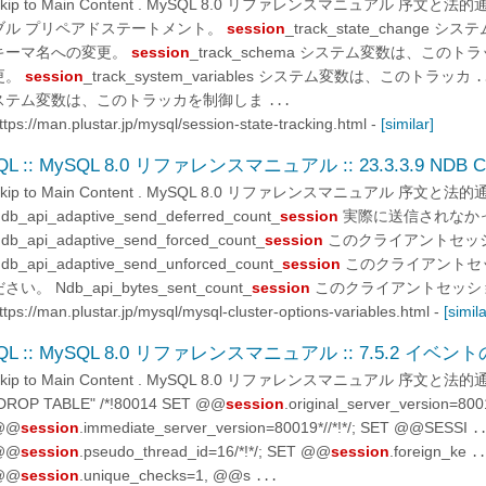
Skip to Main Content . MySQL 8.0 リファレンスマニュアル 序文
ブル プリペアドステートメント。
session
_track_state_chang
キーマ名への変更。
session
_track_schema システム変数は、この
更。
session
_track_system_variables システム変数は、このトラッカ
.
ステム変数は、このトラッカを制御しま
...
ttps://man.plustar.jp/mysql/session-state-tracking.html
-
[similar]
L :: MySQL 8.0 リファレンスマニュアル :: 23.3.3.9 NDB Clus
Skip to Main Content . MySQL 8.0 リファレンスマニュアル 序文
db_api_adaptive_send_deferred_count_
session
実際に送信されなか
db_api_adaptive_send_forced_count_
session
このクライアントセッ
db_api_adaptive_send_unforced_count_
session
このクライアントセ
さい。 Ndb_api_bytes_sent_count_
session
このクライアントセッシ
ttps://man.plustar.jp/mysql/mysql-cluster-options-variables.html
-
[simila
QL :: MySQL 8.0 リファレンスマニュアル :: 7.5.2 イ
Skip to Main Content . MySQL 8.0 リファレンスマニュアル 序文
DROP TABLE" /*!80014 SET @@
session
.original_server_version=8001
@@
session
.immediate_server_version=80019*//*!*/; SET @@SESSI
.
@@
session
.pseudo_thread_id=16/*!*/; SET @@
session
.foreign_ke
..
@@
session
.unique_checks=1, @@s
...