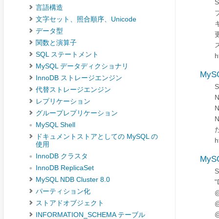
言語構造
文字セット、照合順序、Unicode
データ型
関数と演算子
SQL ステートメント
h
MySQL データディクショナリ
MySQ
InnoDB ストレージエンジン
代替ストレージエンジン
N
レプリケーション
N
グループレプリケーション
N
MySQL Shell
だ
ドキュメントストアとしての MySQL の
h
使用
InnoDB クラスタ
MyS
InnoDB ReplicaSet
MySQL NDB Cluster 8.0
"
パーティション化
ストアドオブジェクト
INFORMATION_SCHEMA テーブル