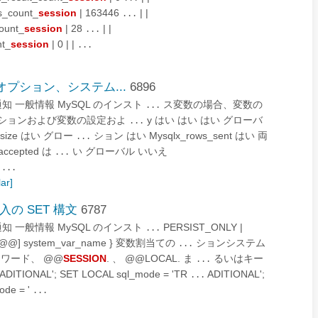
s_count_
session
| 163446
| |
...
count_
session
| 28
| |
...
nt_
session
| 0 | |
...
ーバーオプション、システム...
6896
と法的通知 一般情報 MySQL のインスト
ス変数の場合、変数の
...
プションおよび変数の設定およ
y はい はい はい グローバ
...
t_size はい グロー
ション はい Mysqlx_rows_sent はい 両
...
accepted は
い グローバル いいえ
...
t
...
lar]
数代入の SET 構文
6787
と法的通知 一般情報 MySQL のインスト
PERSIST_ONLY |
...
| @@] system_var_name } 変数割当ての
ションシステム
...
ーワード、 @@
SESSION
. 、 @@LOCAL. ま
るいはキー
...
ADITIONAL'; SET LOCAL sql_mode = 'TR
ADITIONAL';
...
ode = '
...