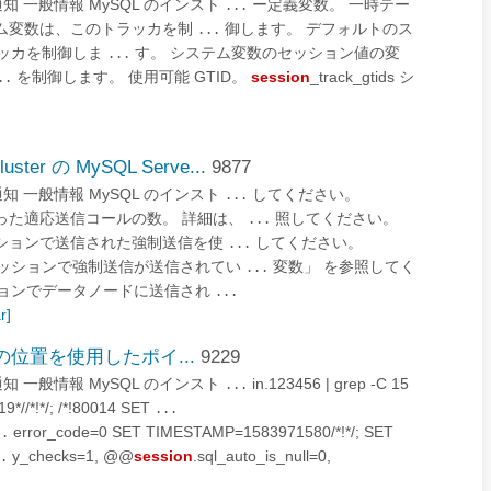
と法的通知 一般情報 MySQL のインスト
ー定義変数。 一時テー
...
e システム変数は、このトラッカを制
御します。 デフォルトのス
...
トラッカを制御しま
す。 システム変数のセッション値の変
...
を制御します。 使用可能 GTID。
session
_track_gtids シ
..
ter の MySQL Serve...
9877
と法的通知 一般情報 MySQL のインスト
してください。
...
った適応送信コールの数。 詳細は、
照してください。
...
ションで送信された強制送信を使
してください。
...
ッションで強制送信が送信されてい
変数」 を参照してく
...
ョンでデータノードに送信され
...
r]
ベントの位置を使用したポイ...
9229
と法的通知 一般情報 MySQL のインスト
in.123456 | grep -C 15
...
9*//*!*/; /*!80014 SET
...
error_code=0 SET TIMESTAMP=1583971580/*!*/; SET
..
y_checks=1, @@
session
.sql_auto_is_null=0,
.