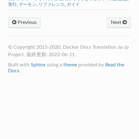
実行
,
デーモン
,
リファレンス
,
ガイド
Previous
Next
© Copyright 2015-2020, Docker Docs Translation Ja-Jp
Project. 最終更新: 2022-06-11
Built with
Sphinx
using a
theme
provided by
Read the
Docs
.